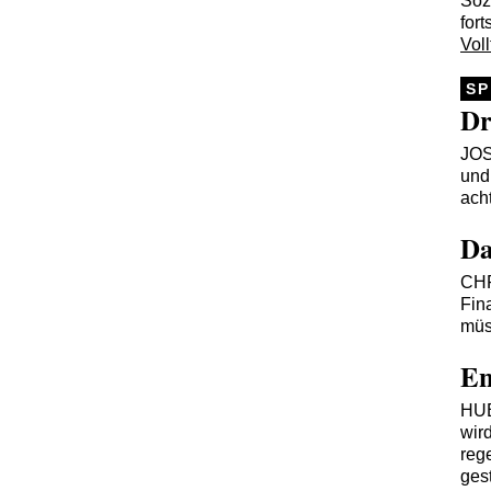
Soz
fort
Voll
SP
Dr
JO
und 
ach
Da
CH
Fin
müs
En
HU
wir
rege
ges