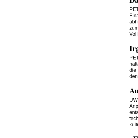
PE
Fin
abh
zum
Voll
Ir
PE
hal
die
den
Au
UW
Anp
ent
tec
kult