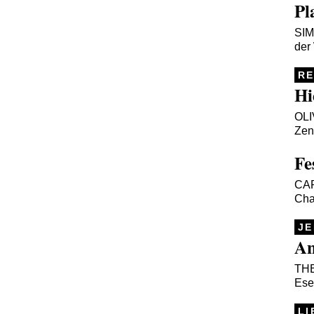
Pl
SI
der
R
Hi
OL
Zen
Fe
CA
Cha
JE
An
TH
Esel
LI