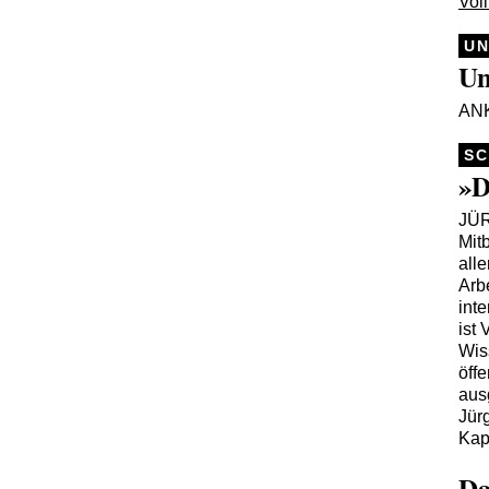
Voll
UN
Un
AN
SC
»D
JÜ
Mit
all
Arb
int
ist
Wis
öff
aus
Jür
Kap
Da