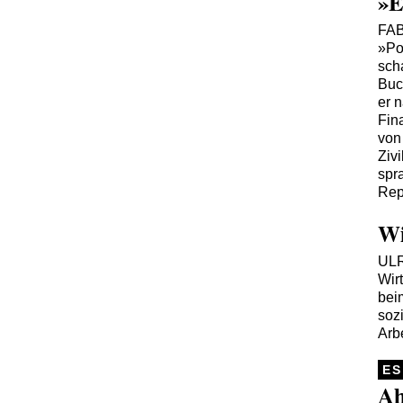
»E
FA
»Po
sch
Buc
er n
Fin
von
Ziv
spr
Rep
Wi
UL
Wir
bei
soz
Arb
ES
Ah