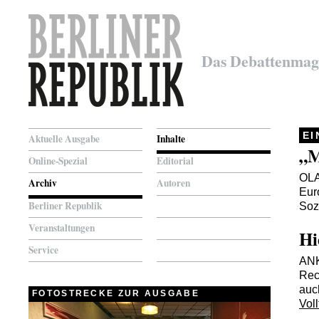
Das Debattenmag
E
Aktuelle Ausgabe
Inhalte
„M
Online-Spezial
Editorial
OL
Archiv
Autoren
Eur
Berliner Republik
Soz
Veranstaltungen
Hi
Service
AN
Rec
auc
FOTOSTRECKE ZUR AUSGABE
Voll