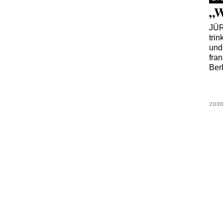
„W
JÜ
tri
und
fra
Berl
zum