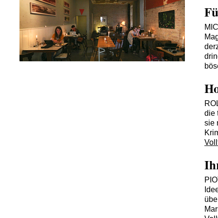
Fü
MI
Mag
der
drin
bös
Ho
RO
die 
sie 
Kri
Voll
Ih
PI
Ide
übe
Mar