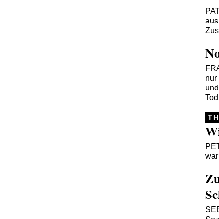
PA
aus
Zus
No
FR
nur
und
Tod
TH
Wi
PE
war
Zu
Sc
SE