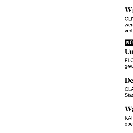
Wi
OL
wer
ver
B
Un
FL
gew
De
OL
Stä
Wa
KA
obe