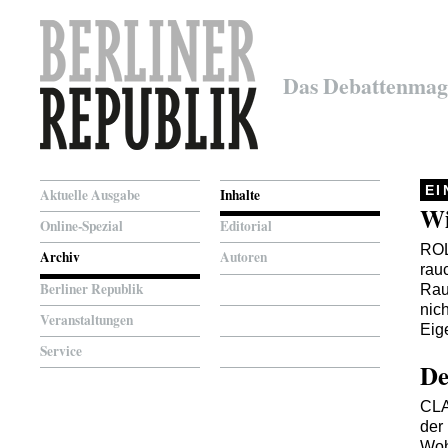
Das Debattenmag
E
Aktuelle Ausgabe
Inhalte
Wi
Online-Spezial
Editorial
RO
Archiv
Autoren
rauc
Berliner Republik
Rau
nich
Veranstaltungen
Eig
Service
De
CL
der 
Woh