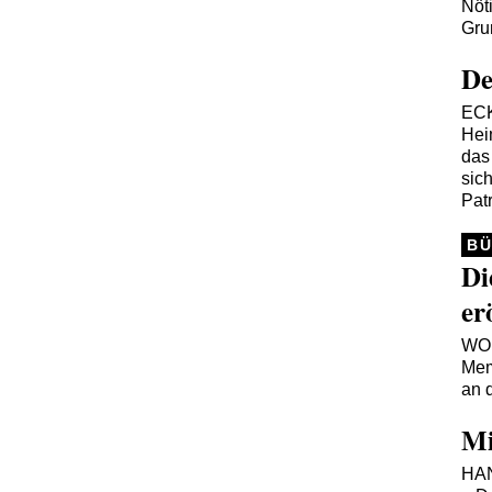
Nöt
Gru
De
EC
Hei
das
sich
Pat
B
Di
er
WO
Mem
an 
Mi
HA