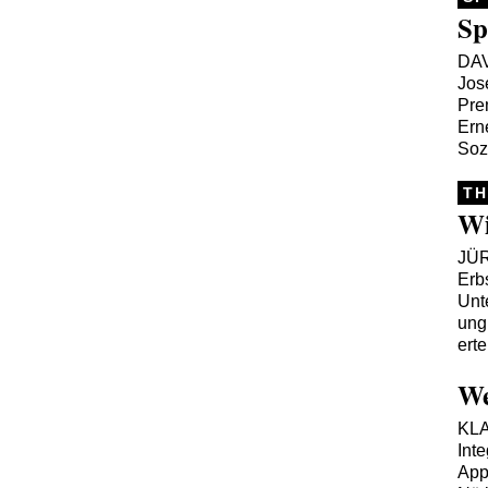
Sp
DA
Jos
Pre
Ern
Soz
TH
Wi
JÜ
Erb
Unt
ung
erte
We
KL
Int
App