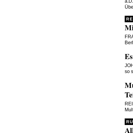
a.D
Übe
R
Mi
FR
Ber
Es
JO
so 
Mu
Te
RE
Mul
RU
Al