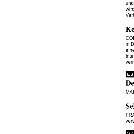
und
wir
Verh
Ke
CO
in 
ein
Inte
ver
ES
De
MA
Se
FR
ver
SP