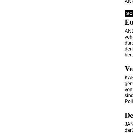
AN
SC
Eu
AN
veh
durc
den
her
Ve
KA
gem
von
sin
Poli
De
JA
dar