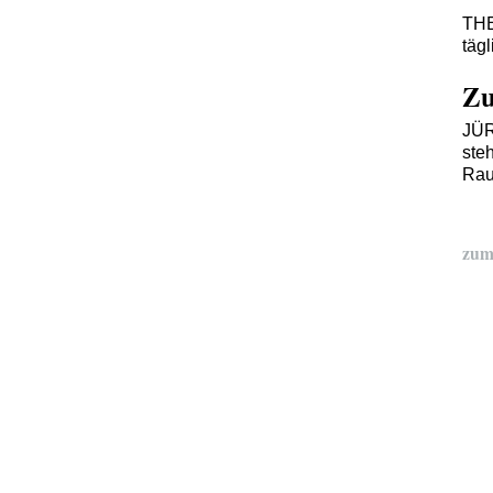
TH
täg
Zu
JÜ
ste
Rau
zum