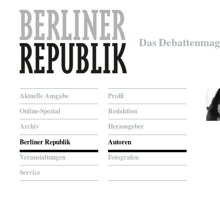
Das Debattenmag
Aktuelle Ausgabe
Profil
Online-Spezial
Redaktion
Archiv
Herausgeber
Berliner Republik
Autoren
Veranstaltungen
Fotografen
Service