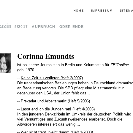
HOME
IMPRESSUM
SITEM
azin
5/2017 - AUFBRUCH - ODER ENDE
Corinna Emundts
ist politische Journalistin in Berlin und Kolumnistin für
ZEITonline
--
geb. 1970
--
Keine Zeit zu verlieren (Heft 2/2007)
Die transatlantischen Beziehungen haben in Deutschland dramatis
an Bedeutung verloren. Die SPD pflegt eine Misstrauenskultur
gegenüber den USA, der Union fehlt das...
--
Prekariat und Arbeitsmarkt (Heft 5/2006)
--
Lasst endlich die Jungen ran! (Heft 4/2005)
In den jüngeren Denkzirkeln im Umkreis der deutschen Politik wird
viel Vernünftiges und Zukunftsweisendes erarbeitet. Doch die
Altvorderen interessiert das wenig....
--
Wer nicht fragt, bleibt dumm (Heft 1/2003)