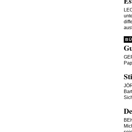
Es
LE
unt
dif
ausf
B
Gu
GE
Pap
St
JÖR
Bar
Sic
De
BE
Mic
seie