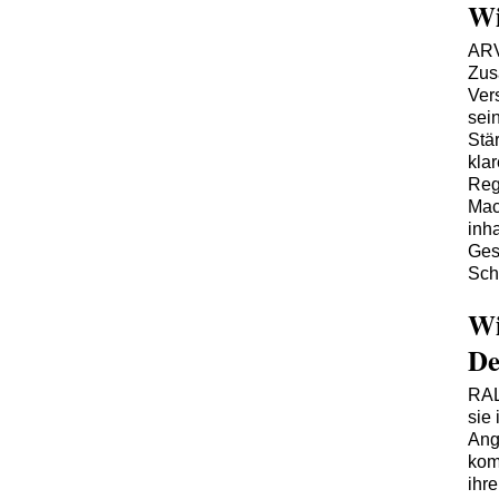
Wi
ARV
Zus
Ver
sei
Stä
kla
Reg
Mac
inh
Ges
Sch
Wi
De
RAL
sie
Ang
kom
ihr