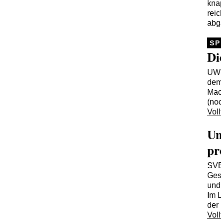
kna
rei
abg
SP
Di
UW
dem
Mac
(no
Voll
Un
pr
SV
Ges
und 
Im 
der
Voll