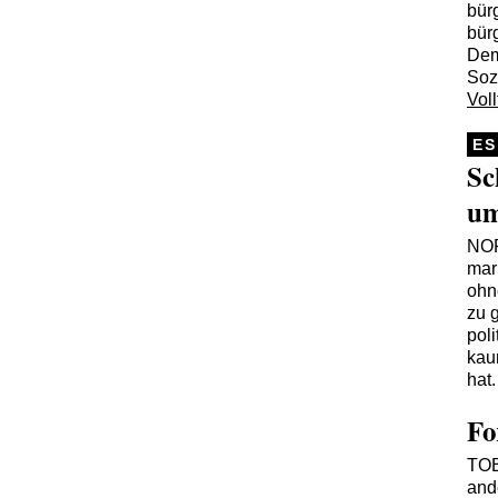
bür
bür
Dem
Soz
Voll
ES
Sc
um
NO
mar
ohn
zu 
poli
kau
hat
Fo
TO
and