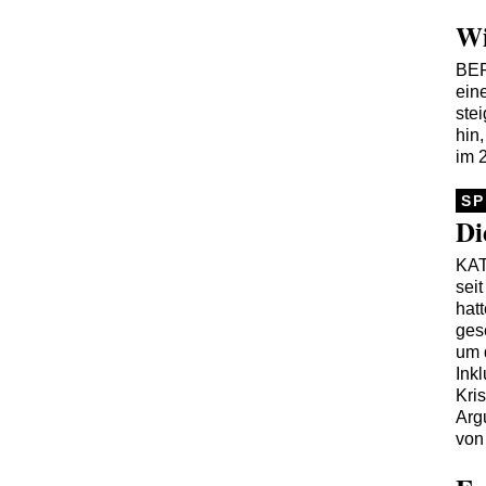
Wi
BE
ein
ste
hin
im 
SP
Di
KA
sei
hatt
ges
um 
Ink
Kri
Arg
von 