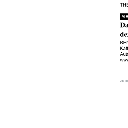
TH
ME
Da
de
BE
Kaf
Auto
www
zum