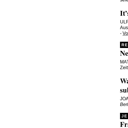
It
UL
Aus
-
Vo
R
Ne
MA
Zeit
Wa
su
JO
Ber
JE
Fr