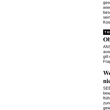
ges
wied
bes
sei
Koop
TH
Ob
AN
aus
gil
Fra
We
ni
SEB
bew
frü
zun
gew