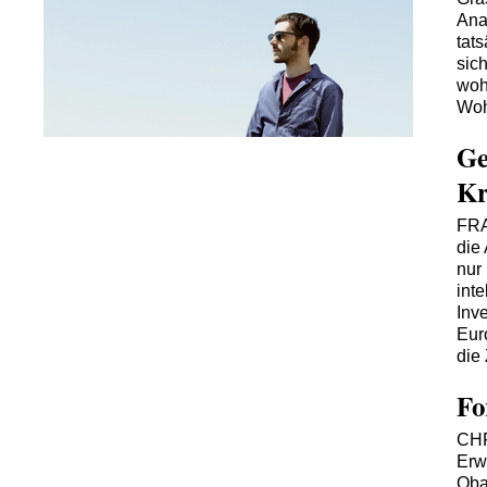
Ana
tats
sic
woh
Woh
Ge
Kr
FR
die
nur
int
Inv
Eur
die 
Fo
CH
Erw
Oba