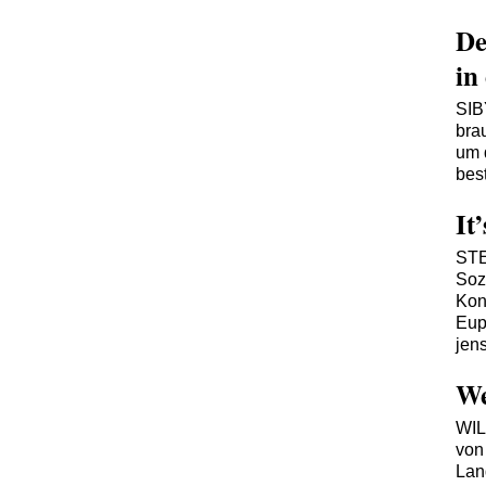
De
in
SI
bra
um d
bes
It
ST
Soz
Kons
Eup
jen
We
WI
von
Lan