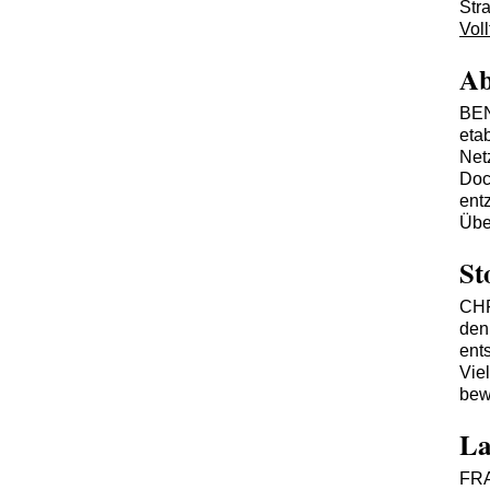
Stra
Voll
Ab
BE
eta
Net
Doc
ent
Übe
St
CH
den
ent
Vie
bew
La
FR