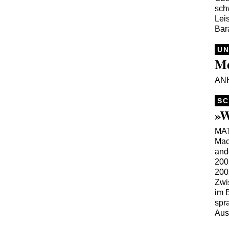
sch
Lei
Bar
UN
Me
AN
SC
»W
MA
Mac
and
200
200
Zwi
im 
spr
Aus