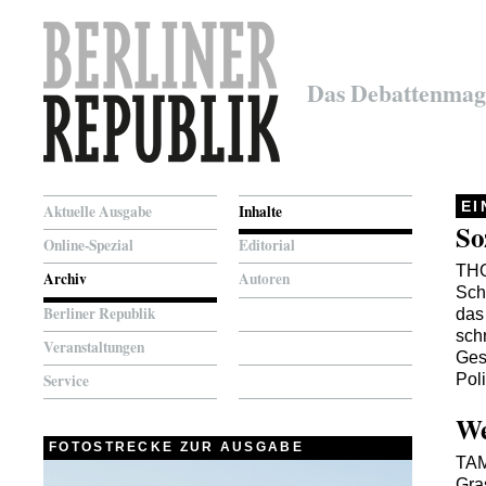
Das Debattenmag
E
Aktuelle Ausgabe
Inhalte
So
Online-Spezial
Editorial
TH
Archiv
Autoren
Sch
Berliner Republik
das
sch
Veranstaltungen
Ges
Poli
Service
We
FOTOSTRECKE ZUR AUSGABE
TA
Gras