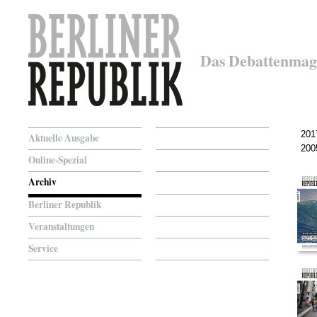
Das Debattenmag
201
Aktuelle Ausgabe
200
Online-Spezial
Archiv
Berliner Republik
Veranstaltungen
Service