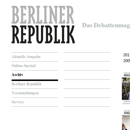
Das Debattenmag
201
Aktuelle Ausgabe
200
Online-Spezial
Archiv
Berliner Republik
Veranstaltungen
Service