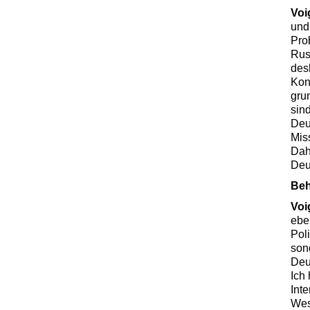
Voi
und
Pro
Rus
desh
Kon
gru
sin
Deu
Mis
Dah
Deu
Be
Voi
eben
Poli
son
Deu
Ich
Int
Wes