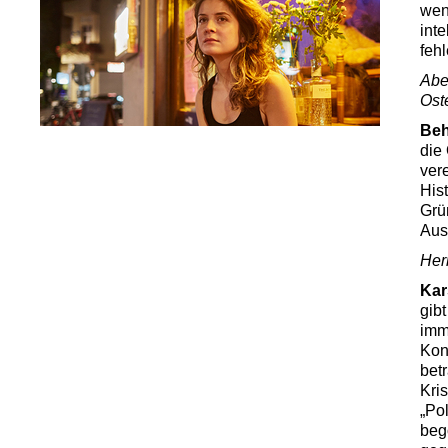
wen
inte
feh
Abe
Ost
Be
die
ver
His
Grü
Aus
Her
Kar
gibt
imm
Kon
bet
Kri
„Po
beg