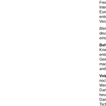
Fre
Int
Euro
ent
Ver
Ble
deu
ein
Be
Kri
ent
Gew
mac
and
Voi
noc
Wes
Dam
heu
Dam
Tsc