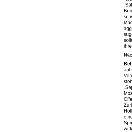
„Sä
Bun
sch
Mach
agg
sug
soll
ihr
Was
Be
auf 
Ver
ste
„Se
Mos
Offe
Zur
Hof
ein
Spr
wir