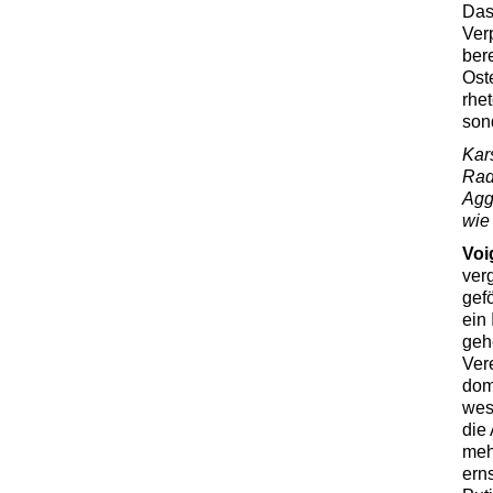
Das
Ver
bere
Ost
rhe
sond
Kar
Rad
Agg
wie
Voi
ver
gef
ein
geh
Ver
domi
wes
die
meh
ern