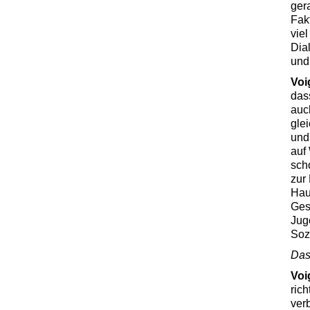
ger
Fak
viel
Dia
und 
Voi
das
auc
gle
und
auf 
sch
zur
Hau
Ges
Juge
Soz
Das 
Voi
rich
ver