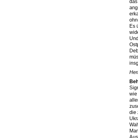
das
ang
erk
ohn
Es 
wid
Und
Ost
Deb
müs
ins
Her
Be
Sig
wie
all
zus
die
Ukr
Wah
Man
Aus