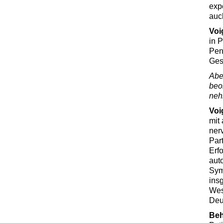
exp
auc
Voi
in P
Pen
Ges
Abe
beo
neh
Voi
mit
ner
Par
Erf
aut
Sym
ins
Wes
Deu
Be