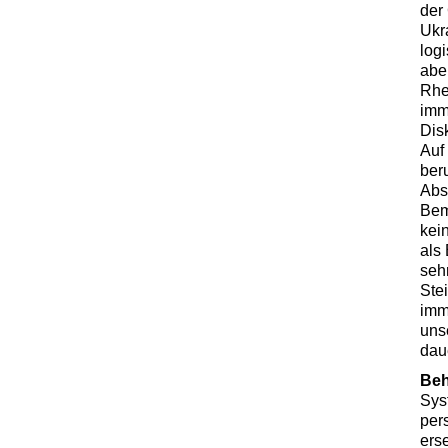
der
Ukr
log
abe
Rhe
imm
Disk
Auf 
ber
Abs
Bem
kei
als
seh
Ste
imm
uns
dau
Be
Sys
per
ers