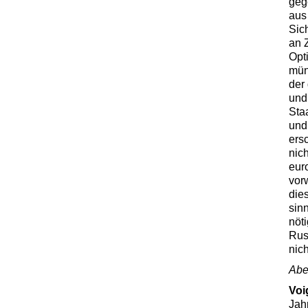
geg
aus
Sic
an 
Opt
mün
der
und
Sta
und
ers
nic
euro
vor
die
sin
nöt
Russ
nic
Aber
Voi
Jah