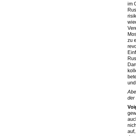
im 
Rus
ris
wie
Ver
Mos
zu 
revo
Ein
Rus
Dar
koll
bet
und
Abe
der
Voi
gew
auc
nic
auf