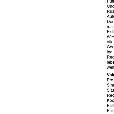
Put
Und
Rus
Auß
Dem
rus
Exte
West
off
Geg
leg
Reg
leb
wei
Voi
Pro
Sin
Situ
Rec
Koo
Fall
Für