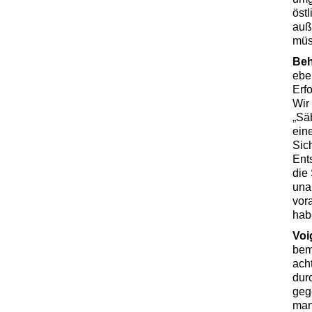
öst
auß
müs
Be
ebe
Erfo
Wir
„Sä
ein
Sic
Ent
die
una
vor
hab
Voi
bem
ach
dur
geg
man