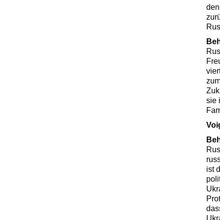
den
zurü
Rus
Be
Rus
Fre
vie
zum
Zuku
sie 
Fam
Voi
Be
Rus
rus
ist
pol
Ukr
Pro
das
Ukr