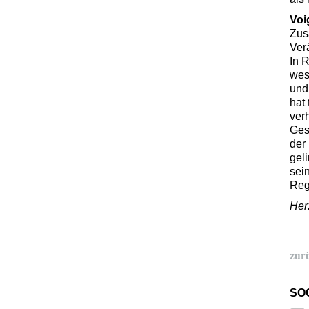
Voi
Zus
Ver
In 
wes
und
hat
ver
Gese
der
gel
sei
Reg
Her
zur
SO