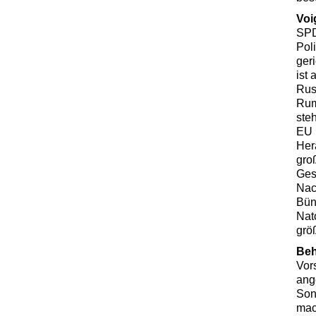
Voi
SPD
Pol
geri
ist
Rus
Rum
ste
EU 
Her
gro
Ges
Nac
Bünd
Nat
grö
Be
Vors
ang
Son
mac