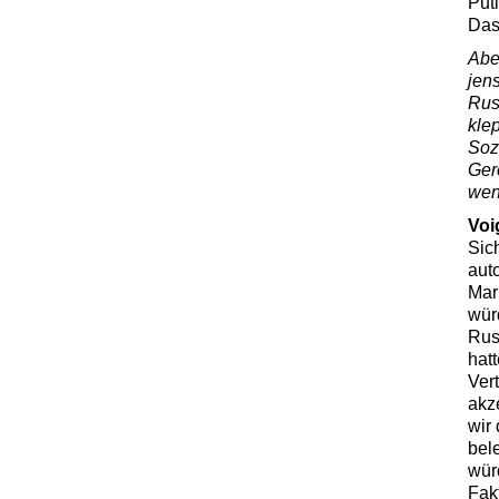
Put
Das
Abe
jen
Rus
kle
Soz
Ger
wen
Voi
Sic
aut
Mark
würd
Rus
hatt
Vert
akz
wir
bel
wür
Fak