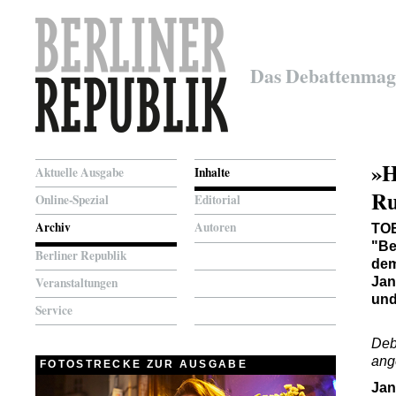
Das Debattenmag
»H
Aktuelle Ausgabe
Inhalte
Ru
Online-Spezial
Editorial
Archiv
Autoren
TO
"Be
Berliner Republik
dem
Veranstaltungen
Jan
und
Service
Deb
ang
FOTOSTRECKE ZUR AUSGABE
Jan