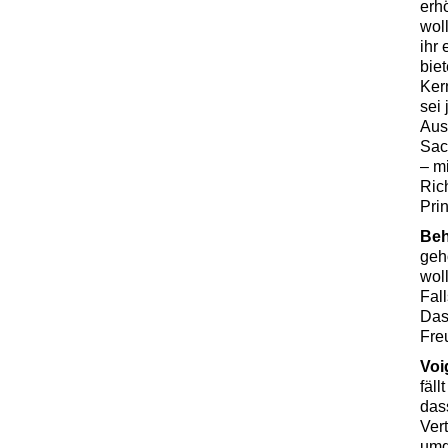
erh
wol
ihr
bie
Ker
sei
Aus
Sac
– mi
Ric
Pri
Be
geh
woll
Fal
Das
Fre
Voi
fäll
das
Ver
umg