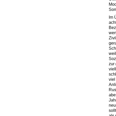
Mod
Son
Im Ü
acht
Bez
wen
Ziv
ger
Sch
weil
Soz
zur
vie
schl
viel
Anl
Russ
abe
Jahr
neu
sol
als