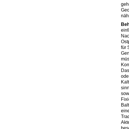
geh
Geo
näh
Be
ein
Nac
Ost
für
Gen
müs
Kon
Das
ode
Kal
sin
sow
Fix
Bal
ein
Trad
Akt
bes