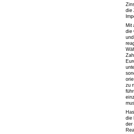
Zin
die
Imp
Mit
die
und
rea
Wäh
Zah
Eur
unt
son
orie
zu 
füh
ein
mus
Has
die
der
Rea