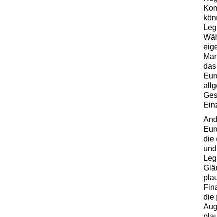
Kom
kön
Leg
Wäh
eig
Man
das
Eur
all
Ges
Einz
Ande
Eur
die
und
Leg
Glä
pla
Fin
die
Aug
pla