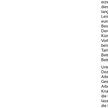
erz
die
lang
Lei
eur
Bes
Der
Kün
Vor
beis
Tar
Bet
Bet
Unt
Dez
Arb
Gewi
Arb
Kna
die
las
die 