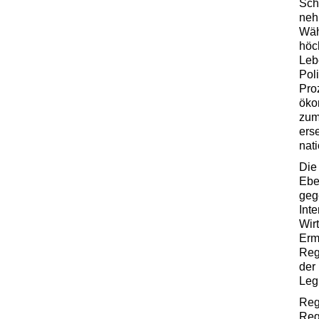
Sch
neh
Wäh
höc
Leb
Pol
Pro
öko
zum
ers
nat
Die
Ebe
geg
Int
Wir
Erm
Reg
der
Leg
Reg
Reg