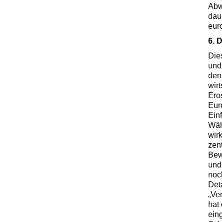
Abwa
dau
eur
6. 
Die
und
den
wir
Ero
Eur
Ein
Wäh
wir
zen
Bew
und
noc
Det
„Ve
hat
ein