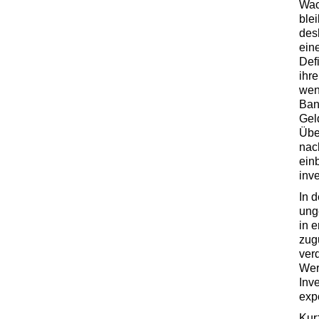
Wac
blei
des
ein
Def
ihr
wen
Ban
Gel
Übe
nac
ein
inv
In d
ung
in 
zug
ver
Wer
Inve
exp
Kur