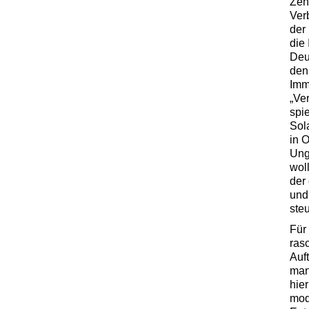
Zen
Ver
der
die 
Deu
den
Imm
„Ve
spi
Sol
in 
Ung
woll
der
und 
ste
Für
ras
Auf
man
hie
mod