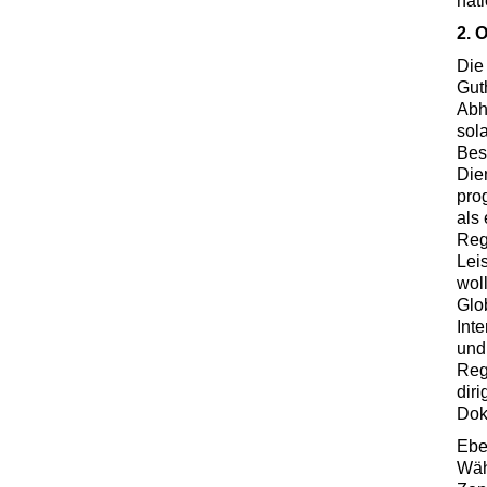
nati
2. 
Die
Gut
Abh
sola
Bes
Die
pro
als
Reg
Lei
wol
Glo
Int
und
Reg
diri
Dok
Ebe
Wäh