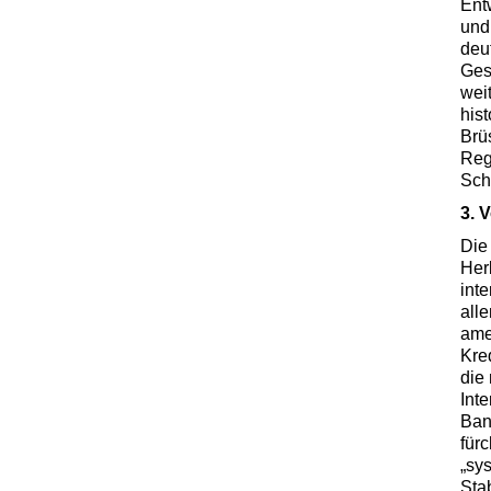
Ent
und
deu
Ges
wei
his
Brü
Reg
Sch
3. 
Die
Her
int
all
ame
Kre
die
Int
Ban
für
„sy
Stab