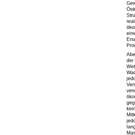
Gew
Öst
Str
rea
öko
ein
Ers
Pro
Abe
der
Wet
Wac
jed
Ver
verw
öko
geg
kei
Mit
jed
lan
Mas