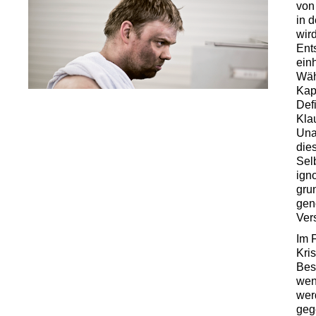
von
in d
wir
Ent
ein
Wäh
Kap
Def
Kla
Una
die
Sel
igno
grun
gen
Ver
Im 
Kri
Bes
wen
wer
geg