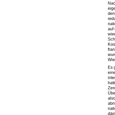
Nac
eig
den
red
nati
auf
wie
Sch
Koo
fra
wur
Wie
Es 
ein
int
hat
Zen
Übe
als
abn
nat
däm