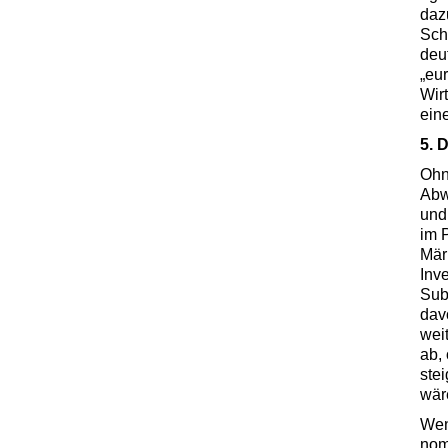
daz
Sch
deu
„eu
Wir
ein
5. 
Ohn
Abw
und 
im 
Mär
Inve
Sub
dav
wei
ab,
ste
wär
Wen
nom