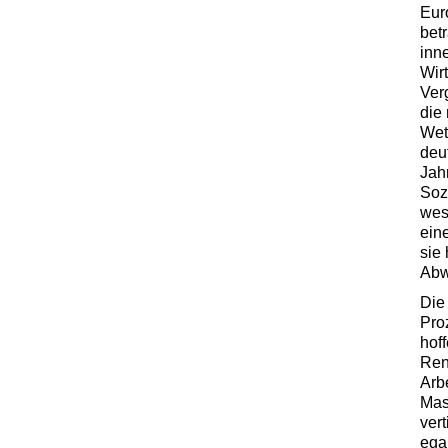
Eur
bet
inn
Wir
Ver
die
Wet
deu
Jah
Soz
wes
ein
sie
Abw
Die
Pro
hof
Ren
Arb
Mas
ver
ega