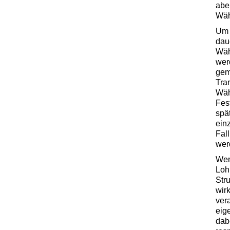
abe
Wäh
Um 
dau
Wäh
wer
gem
Tra
Wäh
Fes
spä
ein
Fal
wer
Wen
Loh
Str
wir
vera
eig
dab