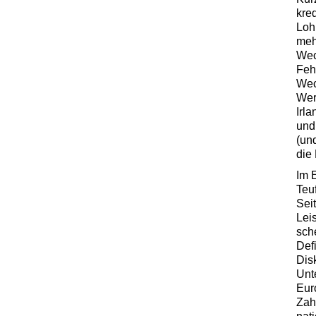
kre
Loh
meh
Wec
Feh
Wec
Wer
Irl
und
(un
die 
Im 
Teuf
Sei
Lei
sch
Def
Dis
Unt
Eur
Zah