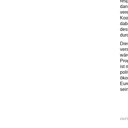
res
dan
ver
Koo
dab
des
dur
Die
vers
wär
Pro
ist
pol
öko
Eur
sei
zur