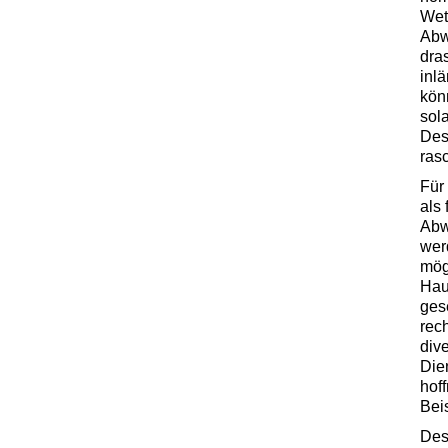
Wet
Abw
dra
inl
kön
sol
Des
ras
Für
als
Abw
wer
mög
Hau
ges
rec
dive
Die
hoff
Bei
Des