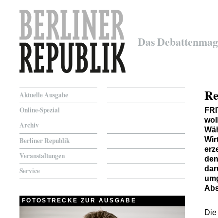
Das Debattenmag
Re
Aktuelle Ausgabe
Online-Spezial
FR
wol
Archiv
Wäh
Wir
Berliner Republik
erz
Veranstaltungen
den
dar
Service
umg
Abs
FOTOSTRECKE ZUR AUSGABE
Die