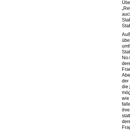
Übe
„Re
auc
Sta
Sta
Auß
übe
umf
Sta
No-
der
Fra
Abe
der
die
mög
wie
fal
ihre
stat
der
Frag