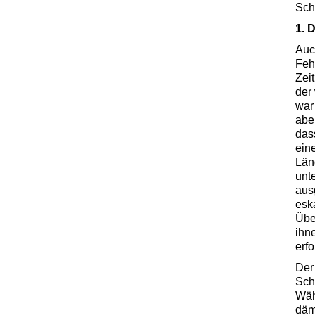
Sch
1. 
Auc
Fehl
Zei
der
war
abe
das
ein
Län
unt
aus
esk
Übe
ihn
erf
Der
Sch
Wäh
däm