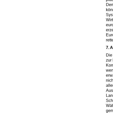
Dem
kön
Sys
Wir
eur
erz
Eur
rett
7. 
Die
zur
Kon
weni
erw
nic
all
Aus
Lan
Sch
Wäh
gem