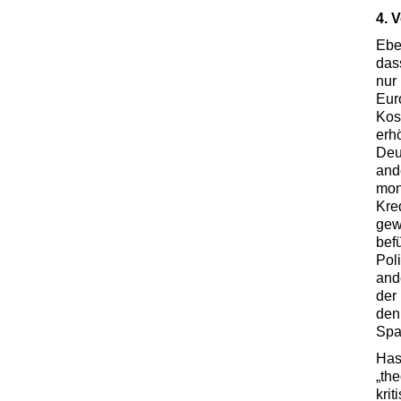
4. 
Ebe
das
nur
Eur
Kos
erh
Deu
and
mon
Kre
gew
bef
Pol
and
der 
den
Spa
Has
„th
kri