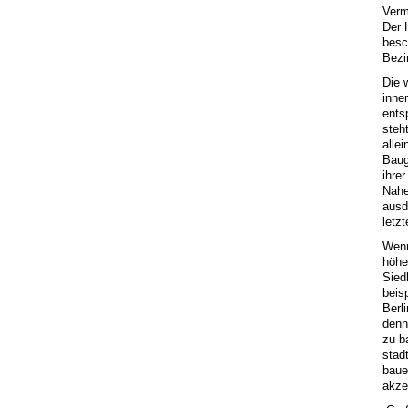
Verm
Der 
besc
Bezi
Die 
inne
ents
steh
alle
Baug
ihre
Nahe
ausd
letz
Wenn
höhe
Sied
beis
Berl
denn
zu b
stad
baue
akze