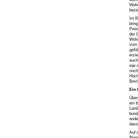
Wohn
bezi
Im R
brin
Prei
der 
Wohn
vom 
gefü
erzi
auch
war 
noch
Höch
Bevö
Ein 
Über
ein 
Land
bund
ande
dass
Auf 
Plan