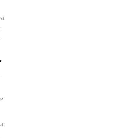
nd
n
r
ge
r
le
rd.
e