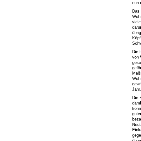
nun 
Das 
Wohn
viele
daru
übri
Köpf
Schw
Die 
von 
gese
gefö
Maßn
Wohn
gewä
Jahr
Die 
dami
könn
gute
beza
Neub
Eink
gege
über