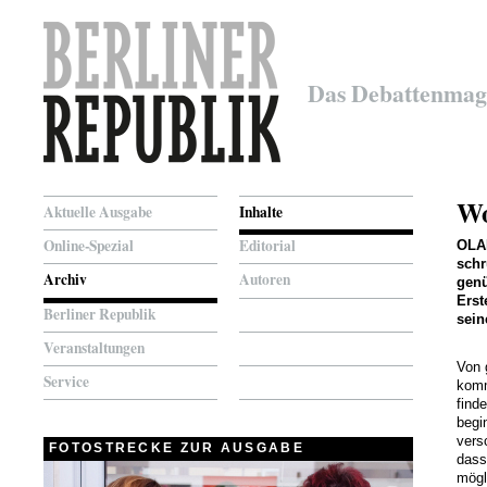
Das Debattenmag
Wo
Aktuelle Ausgabe
Inhalte
Online-Spezial
Editorial
OLA
schr
Archiv
Autoren
genü
Erst
Berliner Republik
sein
Veranstaltungen
Von 
Service
komm
find
begin
vers
FOTOSTRECKE ZUR AUSGABE
dass
mögl