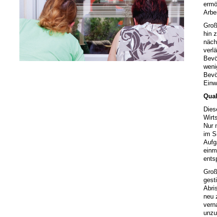
ermö
Arbe
Groß
hin 
näch
verl
Bevö
weni
Bevö
Einw
Qual
Dies
Wirt
Nur 
im S
Aufg
einm
ents
Groß
gest
Abri
neu 
vern
unzu