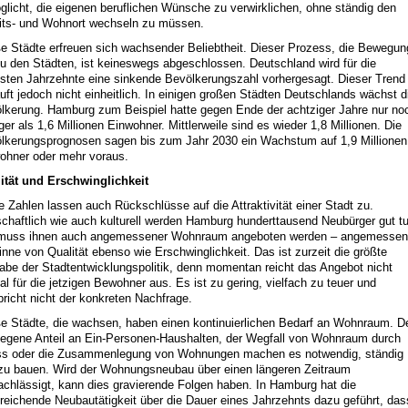
glicht, die eigenen beruflichen Wünsche zu verwirklichen, ohne ständig den
its- und Wohnort wechseln zu müssen.
e Städte erfreuen sich wachsender Beliebtheit. Dieser Prozess, die Bewegun
zu den Städten, ist keineswegs abgeschlossen. Deutschland wird für die
sten Jahrzehnte eine sinkende Bevölkerungszahl vorhergesagt. Dieser Trend
äuft jedoch nicht einheitlich. In einigen großen Städten Deutschlands wächst d
lkerung. Hamburg zum Beispiel hatte gegen Ende der achtziger Jahre nur no
ger als 1,6 Millionen Einwohner. Mittlerweile sind es wieder 1,8 Millionen. Die
lkerungsprognosen sagen bis zum Jahr 2030 ein Wachstum auf 1,9 Millionen
ohner oder mehr voraus.
ität und Erschwinglichkeit
e Zahlen lassen auch Rückschlüsse auf die Attraktivität einer Stadt zu.
schaftlich wie auch kulturell werden Hamburg hunderttausend Neubürger gut t
muss ihnen auch angemessener Wohnraum angeboten werden – angemessen
inne von Qualität ebenso wie Erschwinglichkeit. Das ist zurzeit die größte
abe der Stadtentwicklungspolitik, denn momentan reicht das Angebot nicht
al für die jetzigen Bewohner aus. Es ist zu gering, vielfach zu teuer und
pricht nicht der konkreten Nachfrage.
e Städte, die wachsen, haben einen kontinuierlichen Bedarf an Wohnraum. D
iegene Anteil an Ein-Personen-Haushalten, der Wegfall von Wohnraum durch
ss oder die Zusammenlegung von Wohnungen machen es notwendig, ständig
zu bauen. Wird der Wohnungsneubau über einen längeren Zeitraum
achlässigt, kann dies gravierende Folgen haben. In Hamburg hat die
reichende Neubautätigkeit über die Dauer eines Jahrzehnts dazu geführt, das