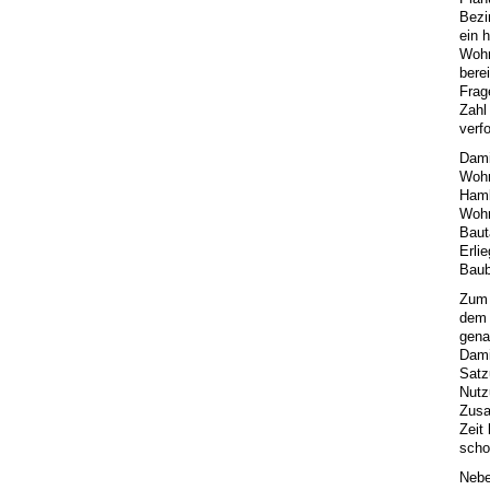
Bezi
ein 
Wohn
bere
Frag
Zahl
verf
Dami
Wohn
Hamb
Wohn
Baut
Erli
Baub
Zum 
dem 
gena
Dami
Satz
Nutz
Zusa
Zeit
scho
Nebe