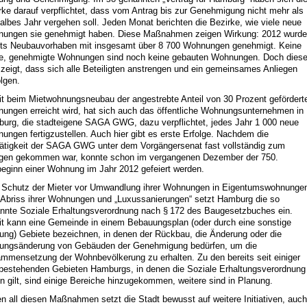
rke darauf verpflichtet, dass vom Antrag bis zur Genehmigung nicht mehr als
halbes Jahr vergehen soll. Jeden Monat berichten die Bezirke, wie viele neue
ungen sie genehmigt haben. Diese Maßnahmen zeigen Wirkung: 2012 wurd
its Neubauvorhaben mit insgesamt über 8 700 Wohnungen genehmigt. Keine
e, genehmigte Wohnungen sind noch keine gebauten Wohnungen. Doch dies
 zeigt, dass sich alle Beteiligten anstrengen und ein gemeinsames Anliegen
olgen.
t beim Mietwohnungsneubau der angestrebte Anteil von 30 Prozent gefördert
ungen erreicht wird, hat sich auch das öffentliche Wohnungsunternehmen in
urg, die stadteigene SAGA GWG, dazu verpflichtet, jedes Jahr 1 000 neue
ungen fertigzustellen. Auch hier gibt es erste Erfolge. Nachdem die
ätigkeit der SAGA GWG unter dem Vorgängersenat fast vollständig zum
egen gekommen war, konnte schon im vergangenen Dezember der 750.
eginn einer Wohnung im Jahr 2012 gefeiert werden.
Schutz der Mieter vor Umwandlung ihrer Wohnungen in Eigentumswohnunge
Abriss ihrer Wohnungen und „Luxussanierungen“ setzt Hamburg die so
nnte Soziale Erhaltungsverordnung nach § 172 des Baugesetzbuches ein.
t kann eine Gemeinde in einem Bebauungsplan (oder durch eine sonstige
ung) Gebiete bezeichnen, in denen der Rückbau, die Änderung oder die
ungsänderung von Gebäuden der Genehmigung bedürfen, um die
mmensetzung der Wohnbevölkerung zu erhalten. Zu den bereits seit einiger
 bestehenden Gebieten Hamburgs, in denen die Soziale Erhaltungsverordnung
n gilt, sind einige Bereiche hinzugekommen, weitere sind in Planung.
n all diesen Maßnahmen setzt die Stadt bewusst auf weitere Initiativen, auch