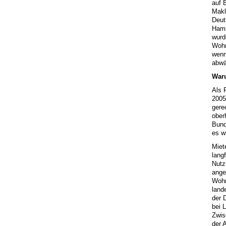
auf 
Makl
Deut
Hamb
wurd
Wohn
wenn
abwä
Waru
Als 
2005
gere
ober
Bund
es w
Miet
lang
Nutz
ange
Wohn
land
der 
bei 
Zwis
der 