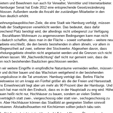
ietern und Bewohnern nun auch für Verwalter, Vermittler und Internetanbieter.
Hamburger Senat hat Ende 2012 eine entsprechende Gesetzesänderung
hlossen. Außerdem wurde die Anzahl der zuständigen Mitarbeiter in den
rken deutlich erhöht.
wohnungsbaupolitischen Ziele, die eine Stadt wie Hamburg verfolgt, müssen
rhalb der Stadtgrenzen verwirklicht werden. Das bedeutet, dass dafür
prechend Platz benötigt wird, der allerdings nicht unbegrenzt zur Verfügung
t. Bezahlbaren Wohnraum zu angemessenen Bedingungen kann man nicht
in dadurch schaffen, dass man in der Fläche – soweit vorhanden – weitere ne
ebiete erschließt, die den bereits bestehenden in allem ähneln, vor allem in
r Begrenztheit auf zwei, seltener drei Stockwerke. Abgesehen davon, dass
rholungsgebiete ohnehin nicht angetastet werden und die Grenzen sich nicht
ehnen lassen: Mit „Nachverdichtung“ darf nicht nur gemeint sein, dass die
ten noch bestehenden Baulücken geschlossen werden.
 wir weitere Eingriffe in empfindliche Naturräume vermeiden wollen, müssen 
r und dichter bauen und das Wachstum weitgehend in der bestehenden
lungskulisse in die Tat umsetzen. Hamburg verträgt das. Berlins Fläche
pielsweise ist um knapp ein Fünftel größer als die der Freien und Hansestadt.
ins Einwohnerzahl liegt aber um mehr als 90 Prozent über der Hamburgs. Und
och hat man nicht den Eindruck, dass es in der Hauptstadt zu eng wird. Höhe
auen heißt nicht nur, Hochhäuser zu bauen, sondern an vielen Stellen
tverträglich statt zwei-, viergeschossig oder statt vier-, sechsgeschossig zu
n. Aber Hochhäuser können das Stadtbild an geeigneten Stellen sinnvoll
ntuieren. Altstadtsilhouetten mit Kirchtürmen sollten jedoch tabu sein.