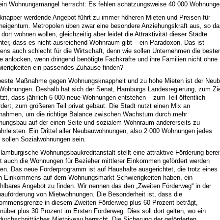
ein Wohnungsmangel herrscht: Es fehlen schätzungsweise 40 000 Wohnunge
knapper werdende Angebot führt zu immer höheren Mieten und Preisen für
eigentum. Metropolen üben zwar eine besondere Anziehungskraft aus, so d
 dort wohnen wollen, gleichzeitig aber leidet die Attraktivität dieser Städte
nter, dass es nicht ausreichend Wohnraum gibt – ein Paradoxon. Das ist
gens auch schlecht für die Wirtschaft, denn wie sollen Unternehmen die beste
e anlocken, wenn dringend benötigte Fachkräfte und ihre Familien nicht ohne
ierigkeiten ein passendes Zuhause finden?
beste Maßnahme gegen Wohnungsknappheit und zu hohe Mieten ist der Neu
Wohnungen. Deshalb hat sich der Senat, Hamburgs Landesregierung, zum Zie
tzt, dass jährlich 6 000 neue Wohnungen entstehen – zum Teil öffentlich
rdert, zum größeren Teil privat gebaut. Die Stadt nutzt einen Mix an
ahmen, um die richtige Balance zwischen Wachstum durch mehr
ungsbau auf der einen Seite und sozialem Wohnraum andererseits zu
hrleisten. Ein Drittel aller Neubauwohnungen, also 2 000 Wohnungen jedes
, sollen Sozialwohnungen sein.
Hamburgische Wohnungsbaukreditanstalt stellt eine attraktive Förderung berei
t auch die Wohnungen für Bezieher mittlerer Einkommen gefördert werden
en. Das neue Förderprogramm ist auf Haushalte ausgerichtet, die trotz eines
n Einkommens auf dem Wohnungsmarkt Schwierigkeiten haben, ein
hlbares Angebot zu finden. Wir nennen das den „Zweiten Förderweg“ in der
auförderung von Mietwohnungen. Die Besonderheit ist, dass die
ommensgrenze in diesem Zweiten Förderweg plus 60 Prozent beträgt,
nüber plus 30 Prozent im Ersten Förderweg. Dies soll dort gelten, wo ein
durchschnittliches Mietniveau herrscht. Die Sicherung der geförderten