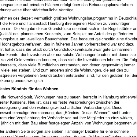
ungsanteile auf privaten Flächen erfolgt über das Bebauungsplanverfahren
ehungsweise über städtebauliche Verträge.
ahmen des derzeit vermutlich größten Wohnungsbauprogramms in Deutschla
gt die Freie und Hansestadt Hamburg ihre eigenen Flächen zu vernünftigen
sen ein. Die Vergabe dieser Grundstücke orientiert sich in der Regel stärker a
Qualität des planerischen Konzepts, zum Beispiel am Anteil des geförderten
ungsbaus am jeweiligen Bauvorhaben. Das bedeutet gleichzeitig eine Abkeh
Höchstgebotsverfahren, das in früheren Jahren vorherrschend war und dazu
hrt hatte, dass die Stadt durch Grundstücksverkäufe zwar gute Einnahmen
elen konnte, die Investoren aber nur solche Wohnungen bauten, mit denen sie
 so viel Geld verdienen konnten, dass sich die Investitionen lohnten. Die Fol
einerseits, dass viele Büroflächen entstanden, von denen gegenwärtig immer
 viele leer stehen. Und zum anderen sind die Wohnungen, die auf den zu
stpreisen vergebenen Grundstücken entstanden sind, für den größten Teil de
lkerung unerschwinglich.
festes Bündnis für das Wohnen
 die Notwendigkeit, Wohnungen neu zu bauen, herrscht in Hamburg mittlerwei
breiter Konsens. Neu ist, dass es feste Verabredungen zwischen der
esregierung und den wohnungswirtschaftlichen Verbänden gibt. Diese
esweit einmalige Vereinbarung, das „Bündnis für das Wohnen“, sieht unter
rem eine Verpflichtung der Verbände vor, auf ihre Mitglieder so einzuwirken,
 jährlich mit dem Bau einer festgelegten Anzahl von Wohnungen begonnen wi
der anderen Seite sorgen alle sieben Hamburger Bezirke für eine schnelle
ung und Genehmigung. Im so genannten „Vertrag für Hamburg“ haben sich di