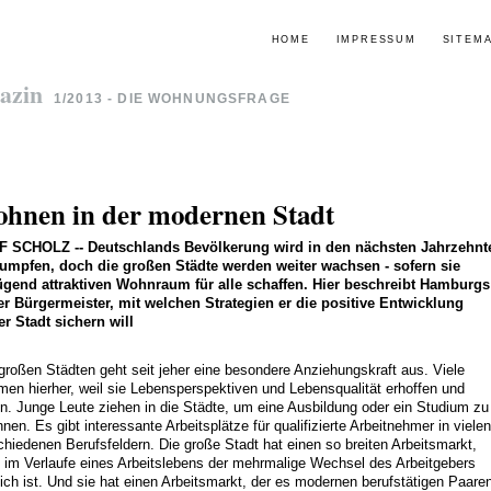
HOME
IMPRESSUM
SITEM
azin
1/2013 - DIE WOHNUNGSFRAGE
hnen in der modernen Stadt
F SCHOLZ
--
Deutschlands Bevölkerung wird in den nächsten Jahrzehnt
umpfen, doch die großen Städte werden weiter wachsen - sofern sie
gend attraktiven Wohnraum für alle schaffen. Hier beschreibt Hamburgs
er Bürgermeister, mit welchen Strategien er die positive Entwicklung
er Stadt sichern will
großen Städten geht seit jeher eine besondere Anziehungskraft aus. Viele
en hierher, weil sie Lebensperspektiven und Lebensqualität erhoffen und
en. Junge Leute ziehen in die Städte, um eine Ausbildung oder ein Studium zu
nen. Es gibt interessante Arbeitsplätze für qualifizierte Arbeitnehmer in vielen
chiedenen Berufsfeldern. Die große Stadt hat einen so breiten Arbeitsmarkt,
 im Verlaufe eines Arbeitslebens der mehrmalige Wechsel des Arbeitgebers
ich ist. Und sie hat einen Arbeitsmarkt, der es modernen berufstätigen Paare