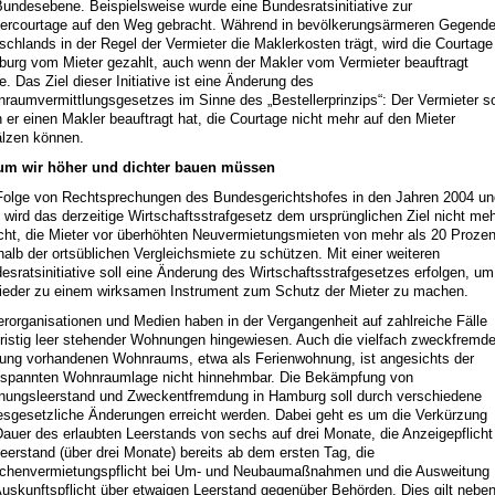
Bundesebene. Beispielsweise wurde eine Bundesratsinitiative zur
ercourtage auf den Weg gebracht. Während in bevölkerungsärmeren Gegend
schlands in der Regel der Vermieter die Maklerkosten trägt, wird die Courtage
urg vom Mieter gezahlt, auch wenn der Makler vom Vermieter beauftragt
e. Das Ziel dieser Initiative ist eine Änderung des
raumvermittlungsgesetzes im Sinne des „Bestellerprinzips“: Der Vermieter so
 er einen Makler beauftragt hat, die Courtage nicht mehr auf den Mieter
lzen können.
m wir höher und dichter bauen müssen
Folge von Rechtsprechungen des Bundesgerichtshofes in den Jahren 2004 un
 wird das derzeitige Wirtschaftsstrafgesetz dem ursprünglichen Ziel nicht me
cht, die Mieter vor überhöhten Neuvermietungsmieten von mehr als 20 Prozen
halb der ortsüblichen Vergleichsmiete zu schützen. Mit einer weiteren
esratsinitiative soll eine Änderung des Wirtschaftsstrafgesetzes erfolgen, um
ieder zu einem wirksamen Instrument zum Schutz der Mieter zu machen.
erorganisationen und Medien haben in der Vergangenheit auf zahlreiche Fälle
fristig leer stehender Wohnungen hingewiesen. Auch die vielfach zweckfremd
ung vorhandenen Wohnraums, etwa als Ferienwohnung, ist angesichts der
spannten Wohnraumlage nicht hinnehmbar. Die Bekämpfung von
ungsleerstand und Zweckentfremdung in Hamburg soll durch verschiedene
esgesetzliche Änderungen erreicht werden. Dabei geht es um die Verkürzung
Dauer des erlaubten Leerstands von sechs auf drei Monate, die Anzeigepflicht
Leerstand (über drei Monate) bereits ab dem ersten Tag, die
chenvermietungspflicht bei Um- und Neubaumaßnahmen und die Ausweitung
Auskunftspflicht über etwaigen Leerstand gegenüber Behörden. Dies gilt nebe