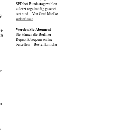
SPD bei Bundestagswahlen
zuletzt regelmäßig geschei-
tert sind -- Von Gerd Mielke --
g
weiterlesen
Werden Sie Abonnent
ie
Sie können die Berliner
ch
Republik bequem online
bestellen --
Bestellformular
un.
er
s