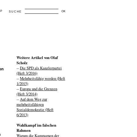
AP
OK
SUCHE
Weitere Artikel von Olaf
Scholz
--
Die SPD als Kanzlerpartei
en
(Heft 3/2016)
--
Mehrheitsfähig werden (Heft
1/2015)
--
Europa und die Grenzen
(Heft 3/2014)
--
Auf dem Weg zur
mehrheitsfähigen
Sozialdemokratie (Heft
6/2013)
Wahlkampf im falschen
Rahmen
n
Warum die Kampagnen der