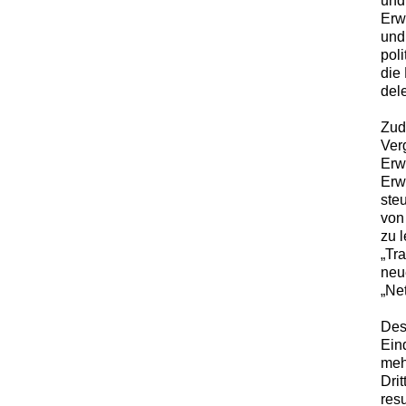
und
Erw
und
pol
die
dele
Zud
Ver
Erw
Erw
ste
von
zu l
„Tr
neu
„Ne
Des
Ein
meh
Dri
resu