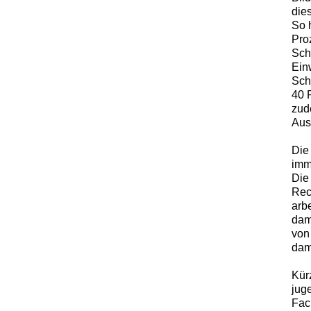
die
So 
Pro
Sch
Ein
Sch
40 
zud
Aus
Die
imm
Die
Rec
arb
dam
von 
dam
Kürz
jug
Fac