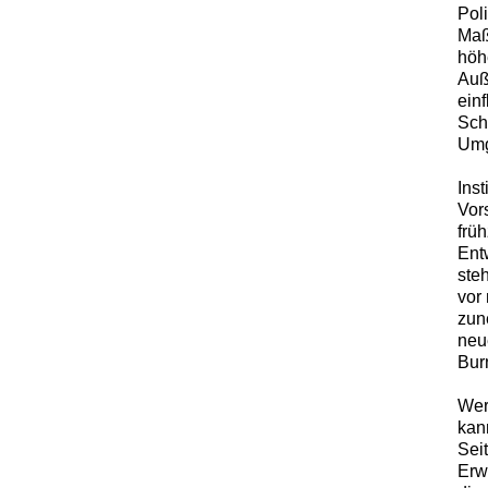
Pol
Maß
höhe
Auß
ein
Sch
Umg
Inst
Vor
frü
Ent
ste
vor
zun
neu
Bur
Wer
kan
Sei
Erw