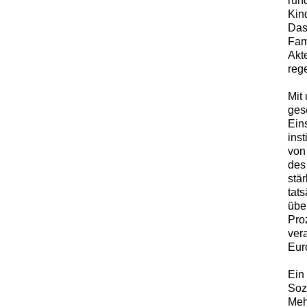
rund
Kin
Das
Fam
Akt
reg
Mit
gese
Ein
ins
von
des
stä
tats
übe
Proz
ver
Eur
Ein
Soz
Meh