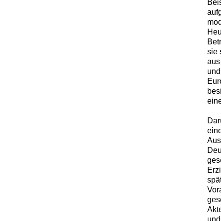
Bei
auf
mod
Heu
Bet
sie
aus
und
Eur
bes
ein
Dar
ein
Aus
Deu
ges
Erzi
spä
Vor
gese
Akt
und 