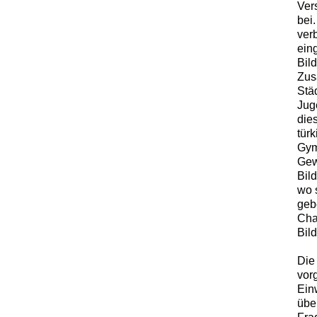
Ver
bei
ver
ein
Bil
Zus
Stä
Jug
die
tür
Gym
Gew
Bild
wo 
geb
Cha
Bil
Die
vor
Ein
übe