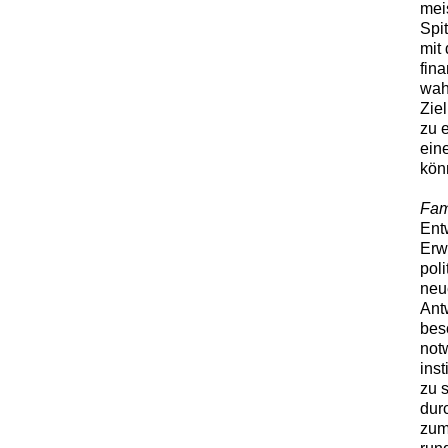
mei
Spi
mit
fin
wah
Zie
zu 
ein
kön
Fami
Ent
Erw
poli
neu
Ant
bes
not
ins
zu 
dur
zum