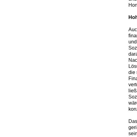
Hon
Hoh
Auc
fin
und
Soz
dar
Nac
Lös
die 
Fin
vert
lie
Soz
wär
kon
Das
ger
sei