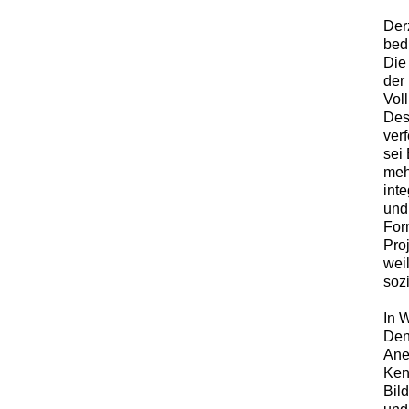
Derz
bed
Die
der
Vol
Des
ver
sei
mehr
inte
und
For
Pro
wei
soz
In W
Den
Ane
Ken
Bil