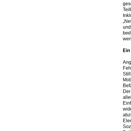
gese
Tei
Ink
„Ne
und
bed
wen
Ein
Ang
Feh
Sti
Mob
Bef
Der 
alle
Ein
wid
abz
Ele
Soz