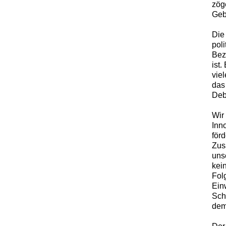
zög
Gebi
Die
poli
Bez
ist.
vie
das
Deb
Wir
Inn
för
Zus
uns
kei
Fol
Ein
Sch
dem