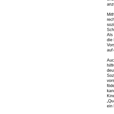
anz
Mit
rec
soz
Sch
Als
die 
Vor
auf
Auc
hilf
deut
Soz
vor
föd
kan
Kin
„Qu
ein 