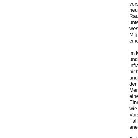
vors
heu
Rau
unt
wes
Mig
ein
Im 
und
Infr
nic
und
der
Men
eine
Ein
wie
Vors
Fall
ane