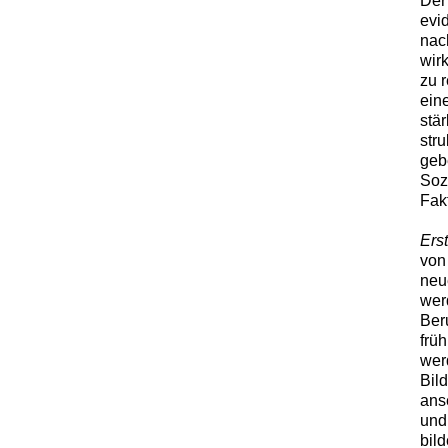
Der
evi
nac
wir
zu 
ein
stä
str
gebe
Soz
Fak
Ers
von
neu
wer
Ber
früh
wer
Bild
ans
und
bil