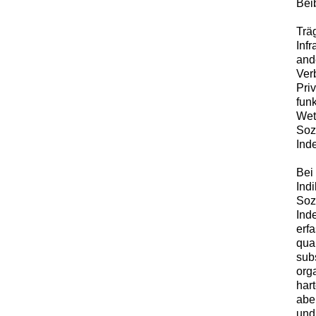
Bei
Trä
Inf
and
Ver
Pri
fun
Wet
Sozi
Ind
Bei
Ind
Soz
Ind
erf
qua
subs
org
har
abe
und