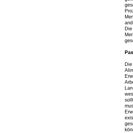
ges
Pro
Men
and
Die
Men
gese
Pas
Die
Ali
Erw
Arb
Lan
wes
sol
mus
Erw
exi
ges
kön