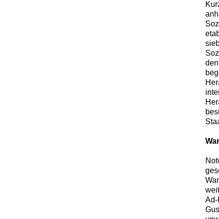
Kur
anh
Soz
eta
sie
Soz
den
beg
Her
int
Her
bes
Sta
War
Not
ges
Wan
wei
Ad-
Gus