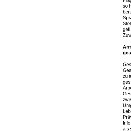
Frag
so h
ber
Spr
Ste
gel
Zuw
Arm
ges
Ges
Ges
zu 
ges
Arb
Ges
zwi
Umg
Leb
Prä
Inf
als