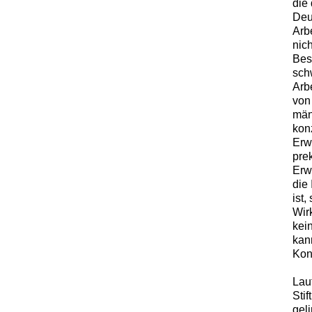
die
Deu
Arb
nich
Bes
sch
Arb
von 
män
kon
Erw
pre
Erw
die
ist
Wir
kei
kan
Kon
Lau
Stif
gel