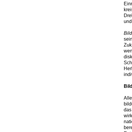
Ein
krei
Dre
und
Bil
sei
Zuk
wen
dis
Sch
Her
ind
Bil
All
bil
das
wir
nat
bere