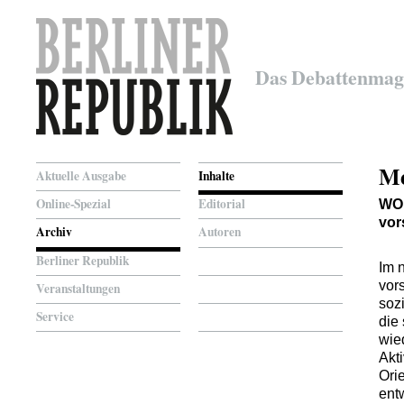
Das Debattenmag
Me
Aktuelle Ausgabe
Inhalte
Online-Spezial
Editorial
WO
vor
Archiv
Autoren
Berliner Republik
Im 
vor
Veranstaltungen
soz
Service
die
wie
Akt
Ori
ent