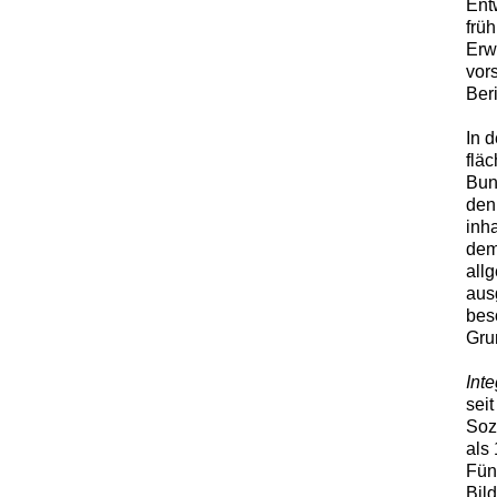
Ent
frü
Erw
vor
Ber
In 
flä
Bund
den
inh
dem
all
aus
bes
Gru
Inte
sei
Sozi
als 
Fün
Bil