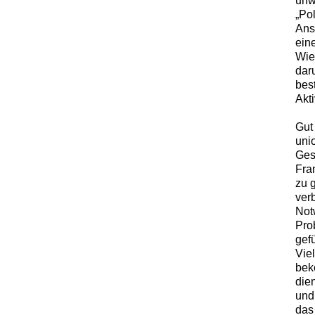
unw
„Po
Ans
ein
Wie
dar
bes
Akt
Gut
uni
Ges
Fra
zu g
ver
Not
Pro
gef
Viel
bek
die
und
das