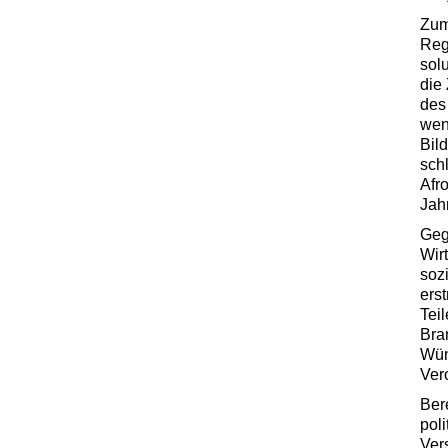
Zum
Reg
solu
die
des 
wen
Bil
sch
Afr
Jah
Geg
Wir
soz
ers
Tei
Bra
Wün
Ver
Ber
poli
Ver