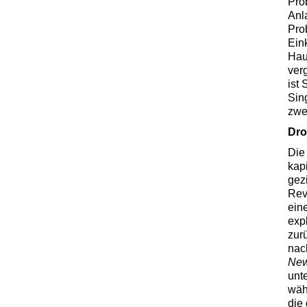
Pro
Anl
Pro
Ein
Hau
ver
ist
Sin
zwe
Dro
Die
kap
gez
Rev
ein
exp
zur
nac
New
unt
wäh
die