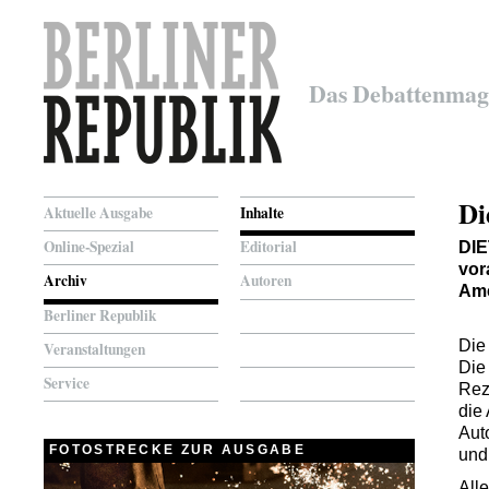
Das Debattenmag
Di
Aktuelle Ausgabe
Inhalte
Online-Spezial
Editorial
DI
vor
Archiv
Autoren
Ame
Berliner Republik
Die 
Veranstaltungen
Die
Service
Rez
die 
Aut
FOTOSTRECKE ZUR AUSGABE
und
All