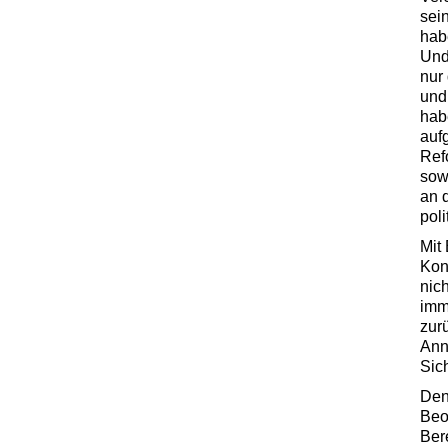
sei
hab
Und
nur
und
hab
aufg
Ref
sow
an 
poli
Mit
Kon
nich
imm
zur
Ann
Sic
Den
Beo
Ber