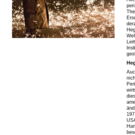
per
The
Ers
der
Heg
Wel
Lei
Ins
gest
Heg
Auc
nich
Per
wir
die
ame
änd
197
USA
Han
bes