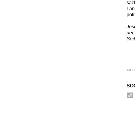
sac
Lan
poli
Jos
der
Sei
zur
SO