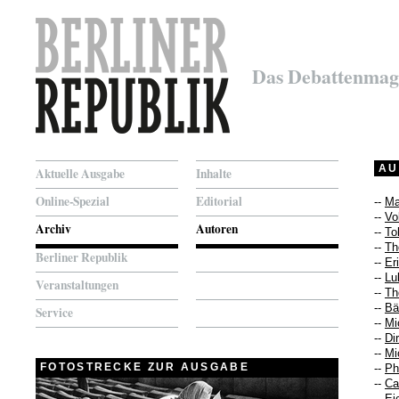
Das Debattenmag
AU
Aktuelle Ausgabe
Inhalte
Online-Spezial
Editorial
--
Ma
--
Vo
Archiv
Autoren
--
To
--
Th
Berliner Republik
--
Er
--
Lu
Veranstaltungen
--
Th
--
Bä
Service
--
Mi
--
Di
--
Mi
FOTOSTRECKE ZUR AUSGABE
--
Ph
--
Ca
--
Ei