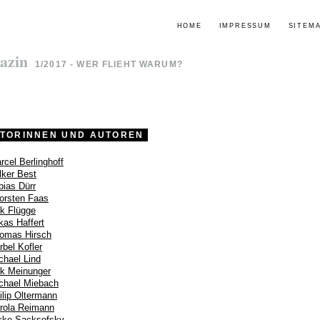
HOME
IMPRESSUM
SITEM
azin
1/2017 - WER FLIEHT WARUM?
TORINNEN UND AUTOREN
rcel Berlinghoff
lker Best
bias Dürr
orsten Faas
ik Flügge
kas Haffert
omas Hirsch
rbel Kofler
chael Lind
rk Meinunger
chael Miebach
ilip Oltermann
rola Reimann
cke Sacksofsky