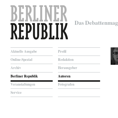
Das Debattenmag
Aktuelle Ausgabe
Profil
Online-Spezial
Redaktion
Archiv
Herausgeber
Berliner Republik
Autoren
Veranstaltungen
Fotografen
Service