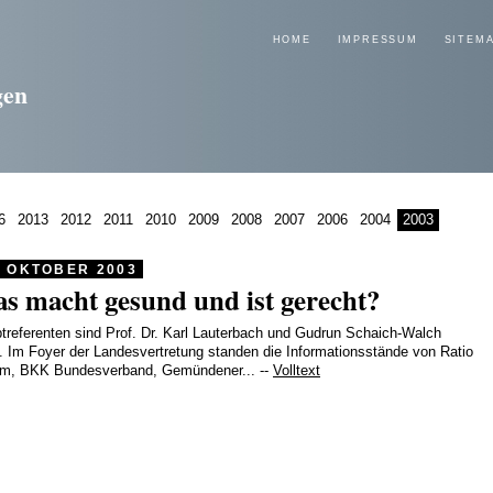
HOME
IMPRESSUM
SITEM
gen
6
2013
2012
2011
2010
2009
2008
2007
2006
2004
2003
. OKTOBER 2003
s macht gesund und ist gerecht?
treferenten sind Prof. Dr. Karl Lauterbach und Gudrun Schaich-Walch
 Im Foyer der Landesvertretung standen die Informationsstände von Ratio
m, BKK Bundesverband, Gemündener... --
Volltext