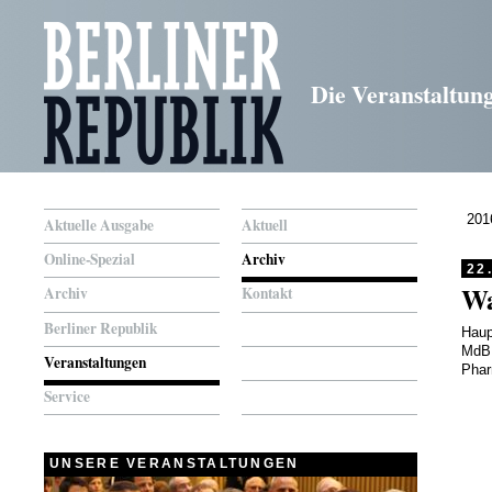
Die Veranstaltun
201
Aktuelle Ausgabe
Aktuell
Online-Spezial
Archiv
22
Wa
Archiv
Kontakt
Berliner Republik
Haup
MdB.
Veranstaltungen
Phar
Service
UNSERE VERANSTALTUNGEN