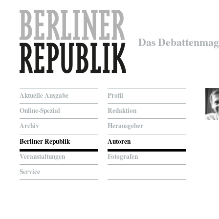
Das Debattenmag
Aktuelle Ausgabe
Profil
Online-Spezial
Redaktion
Archiv
Herausgeber
Berliner Republik
Autoren
Veranstaltungen
Fotografen
Service