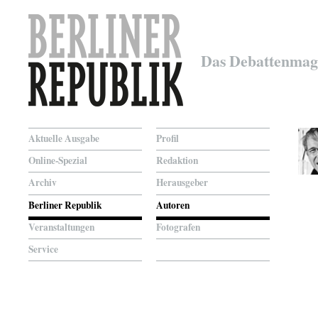
Das Debattenmag
Aktuelle Ausgabe
Profil
Online-Spezial
Redaktion
Archiv
Herausgeber
Berliner Republik
Autoren
Veranstaltungen
Fotografen
Service