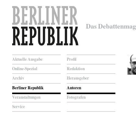
Das Debattenmag
Aktuelle Ausgabe
Profil
Online-Spezial
Redaktion
Archiv
Herausgeber
Berliner Republik
Autoren
Veranstaltungen
Fotografen
Service