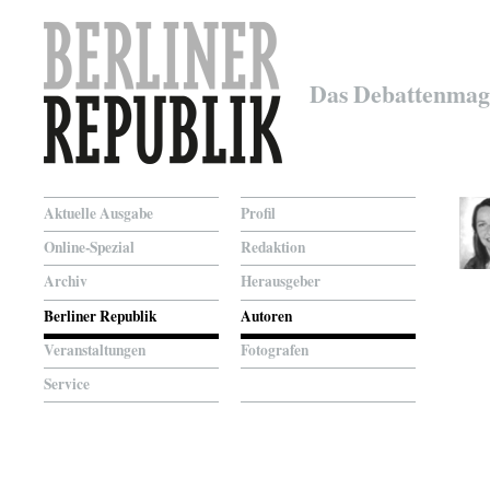
Das Debattenmag
Aktuelle Ausgabe
Profil
Online-Spezial
Redaktion
Archiv
Herausgeber
Berliner Republik
Autoren
Veranstaltungen
Fotografen
Service