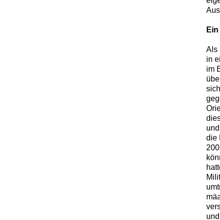
eig
Aus
Ein
Als
in e
im 
übe
sic
geg
Ori
die
und
die 
200
kön
hatt
Mili
umt
mäa
ver
und