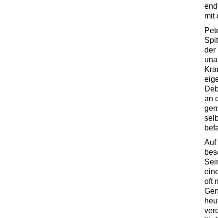
end
mit 
Pet
Spit
der
una
Kra
eig
Deb
an 
gem
sel
befa
Auf
bes
Sei
ein
oft
Gen
heu
ver