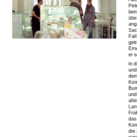
Pete
bem
übe
ang
Sac
Fal
get
Ern
er s
In d
und
dem
Kom
Bun
und
all
Lan
Fra
das 
Kon
die