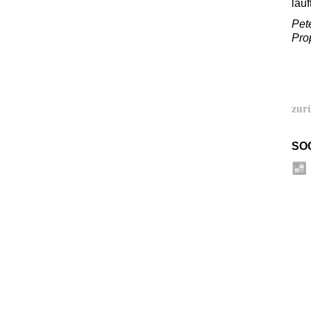
läuf
Pete
Pro
zur
SO