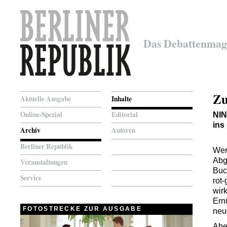
Das Debattenmag
Zu
Aktuelle Ausgabe
Inhalte
Online-Spezial
Editorial
NI
ins
Archiv
Autoren
Berliner Republik
Wer
Abg
Veranstaltungen
Buc
Service
rot
wir
Ern
FOTOSTRECKE ZUR AUSGABE
neu
Abe