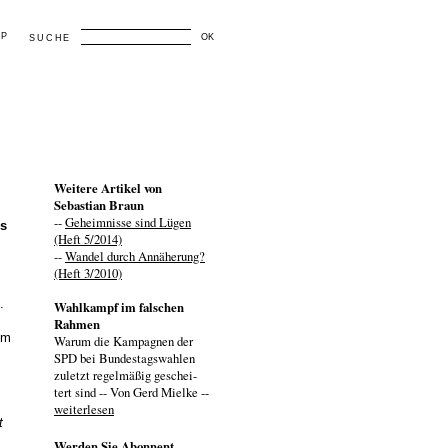
AP
OK
SUCHE
Weitere Artikel von
Sebastian Braun
--
Geheimnisse sind Lügen
es
(Heft 5/2014)
--
Wandel durch Annäherung?
(Heft 3/2010)
.
Wahlkampf im falschen
Rahmen
em
Warum die Kampagnen der
SPD bei Bundestagswahlen
zuletzt regelmäßig geschei-
tert sind -- Von Gerd Mielke --
weiterlesen
t
Werden Sie Abonnent