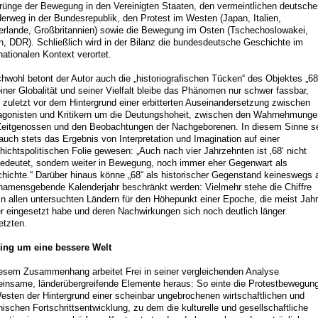
rünge der Bewegung in den Vereinigten Staaten, den vermeintlichen deutsche
erweg in der Bundesrepublik, den Protest im Westen (Japan, Italien,
erlande, Großbritannien) sowie die Bewegung im Osten (Tschechoslowakei,
n, DDR). Schließlich wird in der Bilanz die bundesdeutsche Geschichte im
rnationalen Kontext verortet.
chwohl betont der Autor auch die „historiografischen Tücken“ des Objektes „68
einer Globalität und seiner Vielfalt bleibe das Phänomen nur schwer fassbar,
t zuletzt vor dem Hintergrund einer erbitterten Auseinandersetzung zwischen
agonisten und Kritikern um die Deutungshoheit, zwischen den Wahrnehmunge
Zeitgenossen und den Beobachtungen der Nachgeborenen. In diesem Sinne s
 auch stets das Ergebnis von Interpretation und Imagination auf einer
hichtspolitischen Folie gewesen: „Auch nach vier Jahrzehnten ist ‚68‘ nicht
edeutet, sondern weiter in Bewegung, noch immer eher Gegenwart als
hichte.“ Darüber hinaus könne „68“ als historischer Gegenstand keineswegs 
namensgebende Kalenderjahr beschränkt werden: Vielmehr stehe die Chiffre
 in allen untersuchten Ländern für den Höhepunkt einer Epoche, die meist Jah
er eingesetzt habe und deren Nachwirkungen sich noch deutlich länger
etzten.
ing um eine bessere Welt
iesem Zusammenhang arbeitet Frei in seiner vergleichenden Analyse
insame, länderübergreifende Elemente heraus: So einte die Protestbewegun
esten der Hintergrund einer scheinbar ungebrochenen wirtschaftlichen und
nischen Fortschrittsentwicklung, zu dem die kulturelle und gesellschaftliche