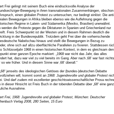
ert Frei gelingt mit seinem Buch eine eindrucksvolle Analyse der
undsechziger-Bewegung in ihren transnationalen Zusammenhängen, obschon
Anspruch, einen globalen Protest zu untersuchen, nur bedingt einlöst: Die anti
nialen Bewegungen in Afrika bleiben ebenso wie die Auflehnung gegen die
atorischen Regime in Latein- und Südamerika (Mexiko, Brasilien) unerwähnt.
 werden die Proteste gegen die Diktaturen in Spanien und Griechenland nur
reift. Freis Schwerpunkt ist der Westen und in diesem Rahmen deutlich die
icklung in der Bundesrepublik. Trotzdem geht Frei über die vorherrschende
esdeutsche Nabelschau hinaus und stellt die Bewegungen in Bezug zu
nder, ohne sich auf allzu oberflächliche Parallelen zu fixieren. Stattdessen rüc
as Schlüsseljahr 1968 in einen historischen Kontext, in dem es gleichsam den
punkt einer ganzen Epoche markiert: „1968 war nicht das Jahr, das alles
ndert hat, dazu war viel zu viel bereits im Gang. Aber nach ‚68’ war fast nicht
 so wie früher. Und in diesem Sinne war ‚68’ überall.“
„68“ jenseits des ideologischen Getöses der (bundes-)deutschen Debatte
vollziehen will, kommt somit an
1968: Jugendrevolte und globaler Protest
nic
ei. Und darf zudem mit exzellenter geschichtswissenschaftlicher Prosa rechn
 in dieser Hinsicht ist Freis Buch in der tobenden Debatte über „68“ eine ganz
euliche Ausnahme.
ert Frei, 1968: Jugendrevolte und globaler Protest, München: Deutscher
henbuch Verlag 2008, 280 Seiten, 15 Euro