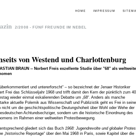
HOME
IMPRESSUM
SITEM
azin
2/2008 - FÜNF FREUNDE IM NEBEL
nseits von Westend und Charlottenburg
ASTIAN BRAUN
--
Norbert Freis exzellente Studie über "68" als weltweit
nomen
„überkommentiert und untererforscht“ – so bezeichnet der Jenaer Historiker
ert Frei das Schlüsseljahr 1968 und trifft damit den Kern der pünktlich zum 40
estag wieder einmal eskalierenden Debatte um „68“. Anders als manche
starke aktuelle Polemik aus Wissenschaft und Publizistik geht es Frei in sein
 nicht um die geschichtspolitische Deutungshoheit über Wohl oder Wehe der
esdeutschen Achtundsechziger, sondern um die historische Einordnung des
omens im Rahmen einer weltweiten Protestbewegung.
ntsprechend gliedert sich das Buch
1968: Jugendrevolte und globaler Protes
ine „historische Reportage“ über den Mai 1968 in Paris, sowie Kapitel über die