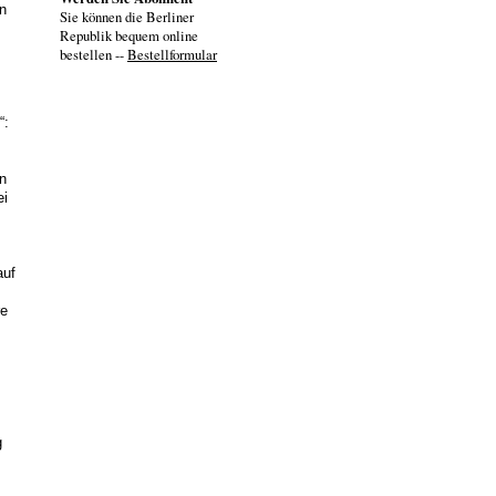
n
Sie können die Berliner
Republik bequem online
bestellen --
Bestellformular
“:
n
ei
auf
re
g