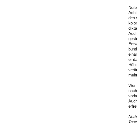
Norb
Acht
den 
kolo
dikt
Auch
gest
Entw
bund
eina
er d
Höhe
verä
mehr
Wer 
nach
vorb
Auch
erfr
Norb
Tasc