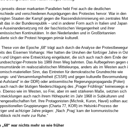
 jenseits dieser markanten Parallelen hebt Frei auch die deutlichen
rschiede und verschiedenen Ausprägungen des Protestes hervor: War in den
inigten Staaten der Kampf gegen die Rassendiskriminierung ein zentrales Mot
alt das in der Bundesrepublik – und in anderer Form auch in Italien und Japan
die Auseinandersetzung mit der faschistischen Vergangenheit und ihrer
genössischen Kontinuitäten. In den Niederlanden und in Großbritannien
ulierte sich der Protest hingegen primär kulturell.
s These von der Epoche „68“ trägt auch durch die Analyse der Protestbewegu
eits des Eisernen Vorhangs: Hier hatten die Unruhen der fünfziger Jahre in Os
in und Ungarn eine Entwicklung eingeläutet, die sich auch nach dem Ende der
undsechziger-Proteste bis 1989 ihren Weg bahnten. Das Aufbegehren gegen 
nsumstände im realsozialistischen Mitteleuropa, anders als im Westen auch 
omisch-materiellen Sinn, das Eintreten für demokratische Grundrechte wie
ungs- und Versammlungsfreiheit (CSSR) und gegen kulturelle Bevormundung
at-Aufstand“ in der DDR) oder antisemitische Regierungspropaganda (Polen)
 auch nach der blutigen Niederschlagung des „Prager Frühlings“ keineswegs e
. Ebenso wie im Westen, so Frei, aber im weit stärkeren Maße, setzten sich
Entwicklungen auch nach ihrem Höhepunkt im Jahr 1968 in Subkulturen und
hengesellschaften fort. Ihre Protagonisten (Michnik, Kuron, Havel) sollten au
oppositionellen Gruppierungen (Charta 77, KOR) im Helsinki-Prozess der
ziger und achtziger Jahre prägen: „Nach ‚Prag‘ kam der kommunistische
tblock nicht mehr zur Ruhe.“
 „68“ war nichts mehr so wie früher