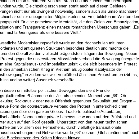
nation in umso schärferen Kontrast stand und als zunehmend unerträglich
unden wurde. Gleichzeitig erschienen somit auch auf diesen Gebieten
rungen nicht nur als zwingend notwendig, sondern auch als umso machbarer.
scheinbar schier unbegrenzten Möglichkeiten, so Frei, bildeten im Westen den
angspunkt für eine gemeinsame Mentalität, die den Zielen von Emanzipation
izipation und Transparenz einen nahezu romantischen Überschuss gaben: „Es
 um nichts Geringeres als eine bessere Welt.“
westliche Modernisierungsdefizit wurde an den Hochschulen mit ihren
forderten und antiquierten Strukturen besonders deutlich und machte die
ierenden überall zu den vielleicht prägendsten Trägern der Bewegung. Neben
Protest gegen die universitären Missstände verband die Bewegung übergreif
m eine Kapitalismus- und Imperialismuskritik, die sich besonders im Protest
n den amerikanischen Krieg in Vietnam als „globaler Katalysator der
estbewegung“ in zudem weltweit verblüffend ähnlichen Protestformen (Sit-ins,
h-ins und so weiter) Ausdruck verschaffte.
n diesen unmittelbar politischen Beweggründen sieht Frei die
tags-)kulturellen Phänomene der Zeit als einendes Moment von „68“: Ob
iekultur, Rockmusik oder neue Offenheit gegenüber Sexualität und Drogen –
 neue Form der
counterculture
verband den Protest in unterschiedlichen
cierungen über den ganzen Globus. Tradierte politische Autoritäten,
llschaftliche Normen oder private Lebensstile wurden auf den Prüfstand und
nter auch auf den Kopf gestellt. Unterstützt von den neuen technischen
ichkeiten vor allem des Fernsehens, durch vielfältige transnationale
auschbeziehungen und Netzwerke wurde „68“ so zum „Globalphänomen“ auc
 die Blockgrenzen des Kalten Krieges hinweg.