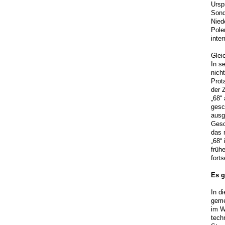
Ursp
Sond
Nied
Pole
inte
Glei
In s
nich
Prot
der 
„68“
gesc
ausg
Gesc
das 
„68“
früh
forts
Es g
In d
geme
im W
tech