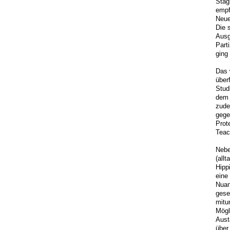
Stag
empf
Neue
Die 
Ausg
Part
ging
Das 
über
Stud
dem 
zude
gege
Prot
Teac
Nebe
(all
Hipp
eine
Nuan
gese
mitu
Mögl
Aust
über