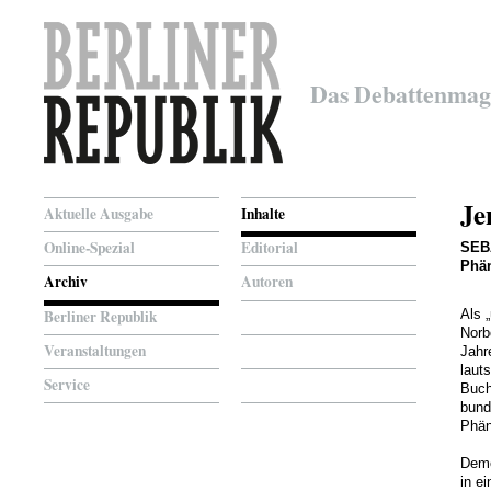
Das Debattenmag
Je
Aktuelle Ausgabe
Inhalte
Online-Spezial
Editorial
SEB
Phä
Archiv
Autoren
Berliner Republik
Als 
Norb
Veranstaltungen
Jahr
laut
Service
Buch
bund
Phän
Deme
in e