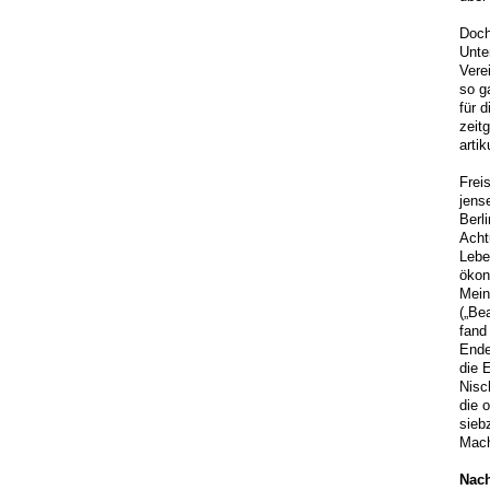
Doch
Unte
Vere
so g
für 
zeit
artik
Frei
jens
Berl
Acht
Lebe
ökon
Mein
(„Be
fand
Ende
die 
Nisc
die 
sieb
Mach
Nach