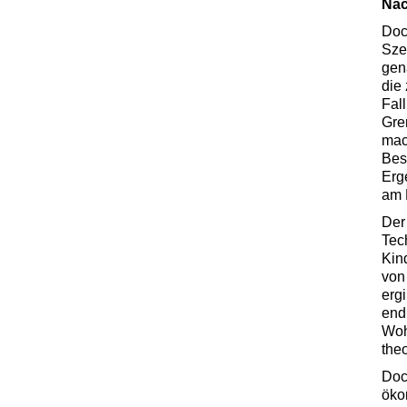
Nac
Doc
Sze
gena
die
Fal
Gre
mac
Bes
Erg
am 
Der
Tec
Kin
von
ergi
endl
Woh
the
Doc
öko