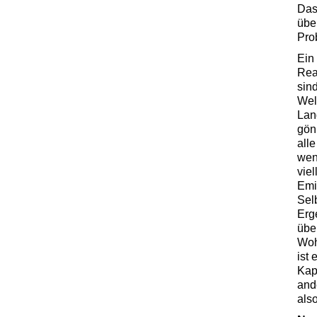
Das
übe
Pro
Ein 
Rea
sin
Wel
Lan
gön
all
wen
vie
Emi
Sel
Erg
übe
Woh
ist 
Kap
and
als