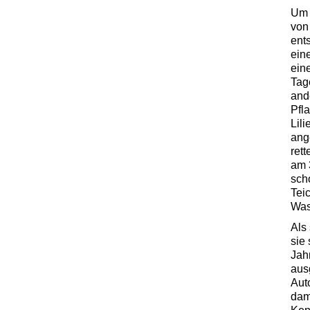
Um 
von
ent
ein
eine
Tag
and
Pfl
Lil
ang
rett
am 
sch
Tei
Was
Als
sie
Jah
aus
Aut
dam