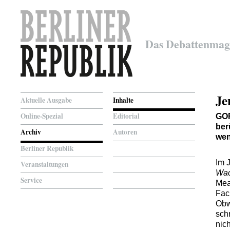
Das Debattenmag
Je
Aktuelle Ausgabe
Inhalte
Online-Spezial
Editorial
GO
ber
Archiv
Autoren
wen
Berliner Republik
Im 
Veranstaltungen
Wac
Service
Mea
Fac
Obw
sch
nic