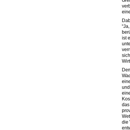
Gre
ver
ein
Dab
“Ja
ber
ist
unt
ver
sic
Wir
Dem
Wac
ein
und 
ein
Kost
das
pro
Wet
die
ent