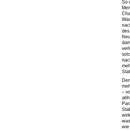
So w
Men
Cha
Wac
nac
des
Neu
dami
ver
sol
na
meh
Sta
Den
meh
– v
abh
Par
Stab
wir
was
wie