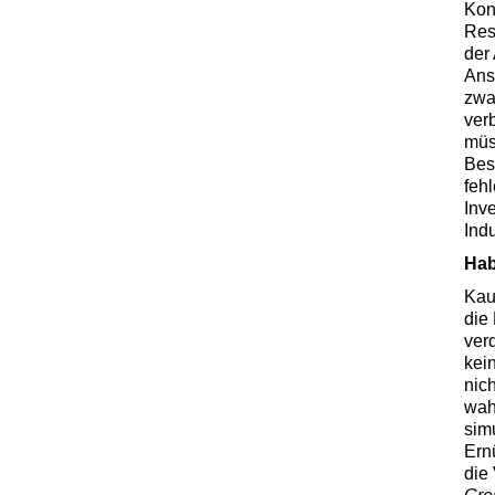
Kon
Res
der
Ans
zwa
ver
müs
Bes
feh
Inve
Ind
Hab
Kau
die
ver
kei
nic
wahr
simu
Ern
die 