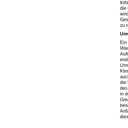
tro
die
wird
Ges
zu 
Umw
Ein
Wac
Auf
end
Umw
Kli
auc
die
des
in 
Gre
bes
Anf
die