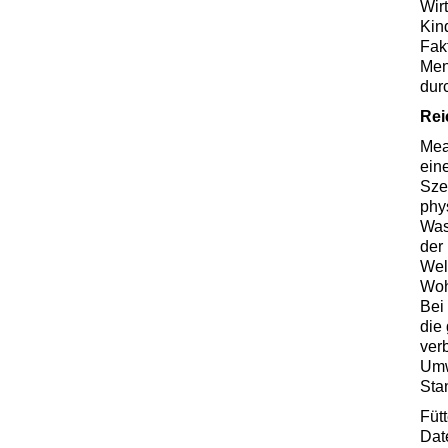
Wir
Kin
Fak
Men
durc
Rei
Mea
ein
Szen
phy
Was
der
Wel
Woh
Bei
die
ver
Umw
Sta
Füt
Dat