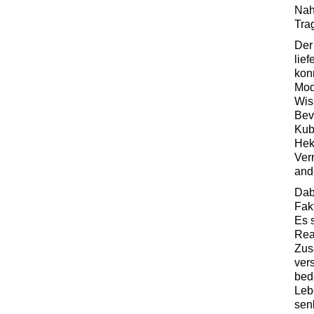
Nah
Trag
Der
lie
kon
Mode
Wis
Bev
Kub
Hek
Ver
and
Dab
Fak
Es 
Rea
Zus
ver
bed
Leb
sen