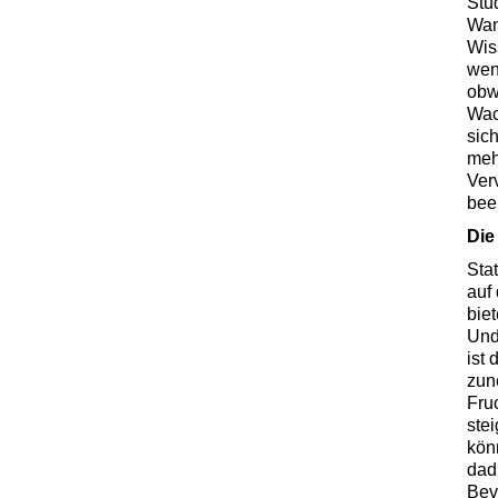
Stu
Wan
Wis
wen
obw
Wac
sich
meh
Ver
bee
Die
Sta
auf
bie
Und
ist
zun
Fru
ste
kön
dadu
Bev