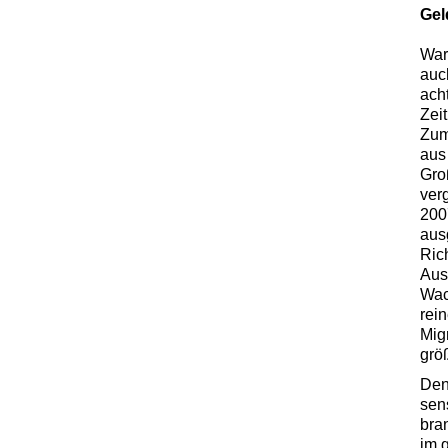
Gel
War
auc
acht
Zei
Zum
aus
Gro
ver
200
aus
Ric
Aus
Wac
rei
Mig
grö
Den
sen
bra
im 