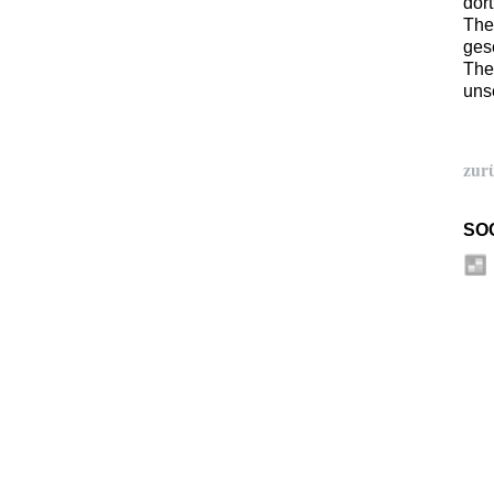
dor
The
ges
The
unse
zur
SO