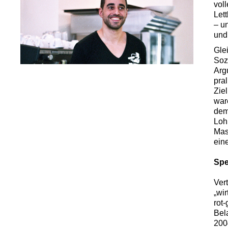
vol
Let
– u
und
Gle
Sozi
Arg
pra
Zie
war
dem
Loh
Mas
eine
Spe
Ver
„wir
rot
Bel
200