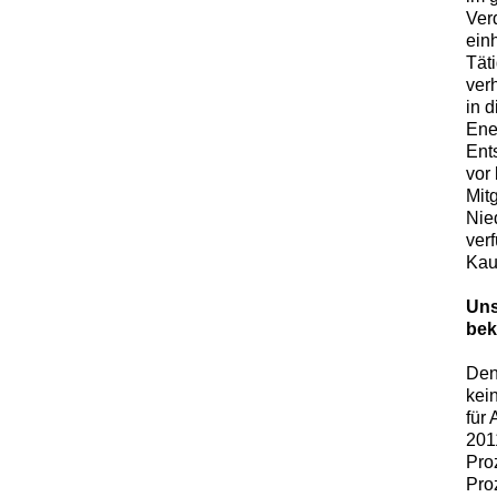
Ver
ein
Tät
verh
in 
Ene
Ent
vor
Mit
Nie
ver
Kauf
Uns
be
Den
kei
für
201
Pro
Pro