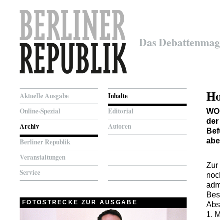
Das Debattenmag
Ho
Aktuelle Ausgabe
Inhalte
Online-Spezial
Editorial
WO
der
Archiv
Autoren
Bef
abe
Berliner Republik
Veranstaltungen
Zur
Service
noc
adm
Bes
FOTOSTRECKE ZUR AUSGABE
Abs
1. 