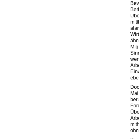
Bev
Ber
Übe
mitt
ala
Wir
ähn
Mig
Sin
wen
Arb
Ein
ebe
Doc
Mai
ber
For
Übe
Arb
mith
ohn