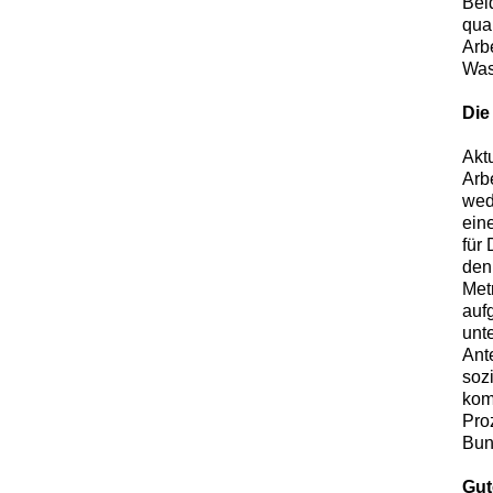
Bei
qua
Arb
Was
Die
Akt
Arb
wede
ein
für
den
Met
auf
unte
Ant
soz
kom
Pro
Bun
Gut