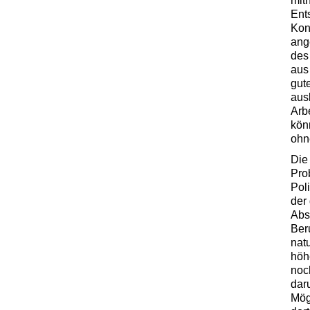
mit
Ent
Kon
ang
des
aus
gut
aus
Arb
kön
ohn
Die
Pro
Poli
der
Abs
Ber
nat
höh
noc
dar
Mög