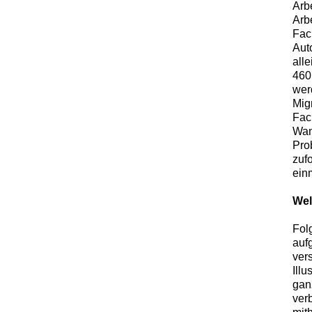
Arb
Arb
Fac
Aut
all
460
wer
Mig
Fac
Wan
Pro
zuf
ein
Wel
Fol
auf
ver
Ill
gan
ver