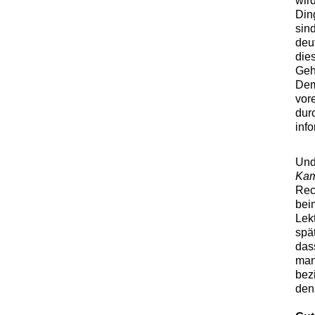
wir
Din
sin
deu
die
Geh
Dem
vor
dur
inf
Und
Kam
Rec
bei
Lekt
spä
das
man
bez
den