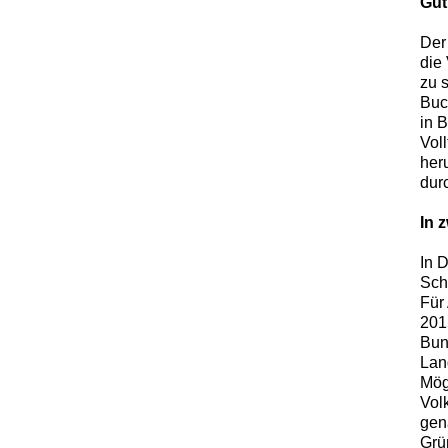
Gut
Der
die
zu s
Buc
in 
Vol
her
dur
In 
In 
Sch
Für 
201
Bun
Lan
Mög
Vol
gena
Grü