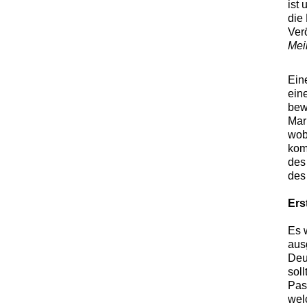
ist 
die
Verö
Mei
Ein
eine
bew
Mar
wob
kom
des
des
Ers
Es 
aus
Deu
sol
Pas
wel