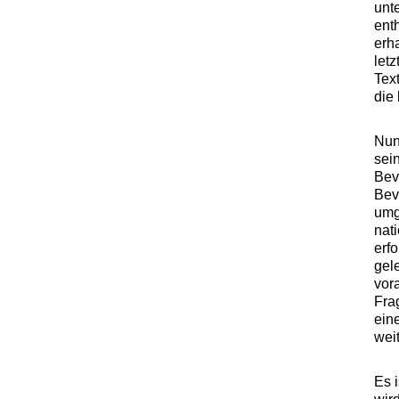
unt
ent
erh
letz
Tex
die
Nun
sei
Bev
Bev
umg
nat
erf
gel
vora
Fra
ein
wei
Es i