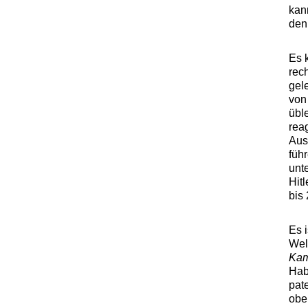
kan
den
Es 
rech
gel
vo
übl
rea
Aus
füh
unt
Hit
bis 
Es 
Welt
Kam
Hab
pate
obe