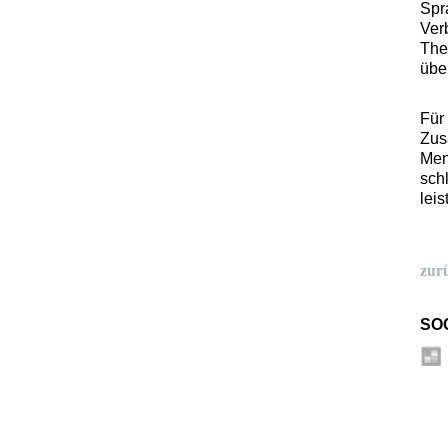
Spr
Ver
The
übe
Für
Zus
Men
sch
leis
zur
SO