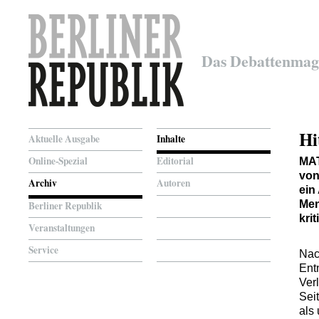
Das Debattenmag
Hi
Aktuelle Ausgabe
Inhalte
Online-Spezial
Editorial
MA
von
Archiv
Autoren
ein
Men
Berliner Republik
kri
Veranstaltungen
Service
Nac
Ent
Ver
Seit
als