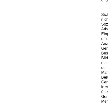
und
Sic
nich
Soz
Arb
Ein
oft
Anz
Geri
Bes
Bild
nie
der
Mar
Ber
Ger
inz
über
Geri
Men