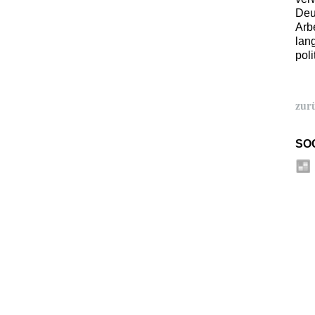
Deu
Arb
lang
pol
zur
SO