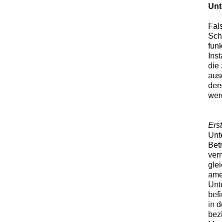
Unt
Fal
Sch
fun
Ins
die
aus
der
wer
Ers
Unt
Bet
ver
gle
ame
Unt
bef
in 
bez