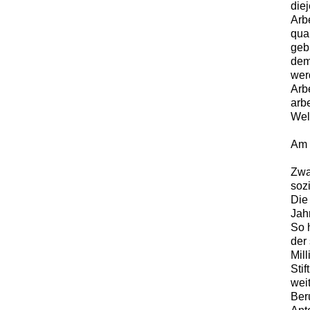
diej
Arb
qua
geb
dem
wer
Arbe
arbe
Wel
Am 
Zwa
soz
Die
Jah
So 
der
Mil
Sti
wei
Ber