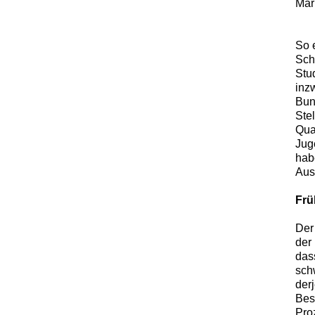
Mar
So 
Sch
Stu
inz
Bun
Ste
Qua
Jug
hab
Aus
Frü
Der 
der
das
sch
derj
Bes
Pro