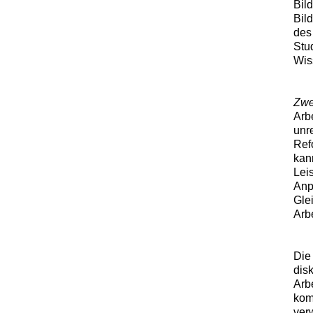
Bild
Bil
des
Stu
Wiss
Zwe
Arb
unr
Refo
kan
Lei
Anp
Glei
Arbe
Die
disk
Arb
kom
verw