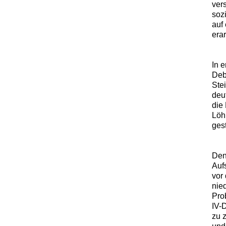
ver
soz
auf
era
In e
Deb
Ste
deu
die
Löh
ges
Den
Auf
vor
nied
Pro
IV-
zu 