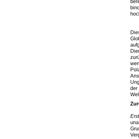
ber
bin
hoc
Die
Glo
auf
Die
zur
wen
Pola
Ans
Ung
der
Wel
Zur
Ers
una
Grun
Ver