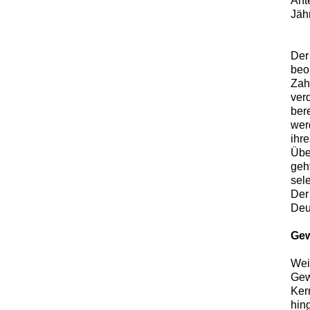
Ant
Jäh
Der
beo
Zah
ver
bere
wer
ihr
Übe
geh
sele
Der
Deu
Gew
Wei
Gewe
Ker
hing