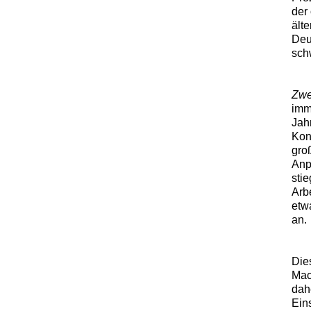
der
ält
Deu
sch
Zwe
imm
Jah
Kon
gro
Anp
sti
Arb
etw
an.
Dies
Mac
dah
Eins