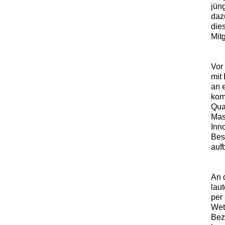
jün
daz
dies
Mitg
Vor
mit
an 
kom
Qua
Mas
Inn
Bes
auf
An d
lau
per 
Wet
Bez