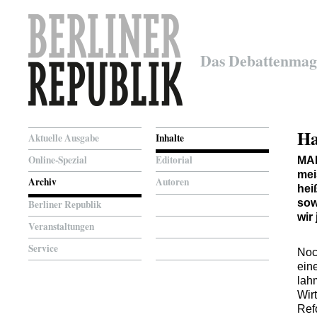
Das Debattenmag
Ha
Aktuelle Ausgabe
Inhalte
Online-Spezial
Editorial
MA
mei
Archiv
Autoren
hei
sow
Berliner Republik
wir 
Veranstaltungen
Service
Noc
ein
lah
Wir
Ref