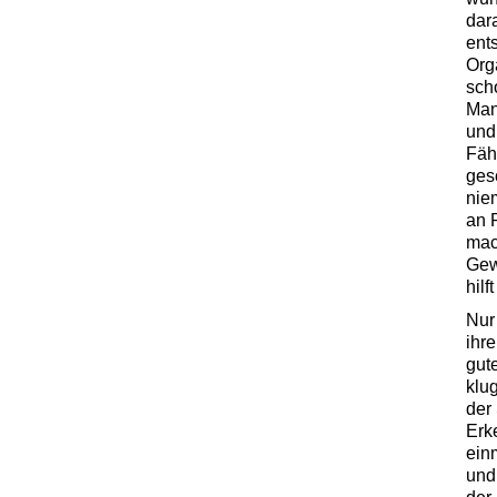
dar
ent
Org
sch
Man
und
Fähi
ges
nie
an 
mac
Gew
hilf
Nur
ihr
gut
klu
der
Erk
ein
und