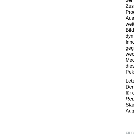
der
Zus
Pro
Aus
wei
Bil
dyn
Inno
geg
wec
Mec
die
Pek
Let
Der
für
Rep
Sta
Aug
zur