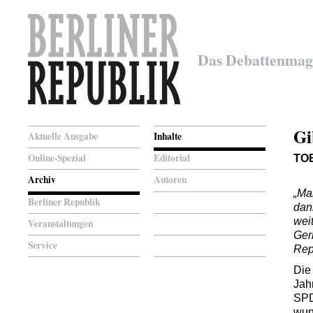
Das Debattenmag
Gi
Aktuelle Ausgabe
Inhalte
Online-Spezial
Editorial
TO
Archiv
Autoren
„Ma
Berliner Republik
dan
wei
Veranstaltungen
Ger
Service
Rep
Die 
Jah
SPD
wun