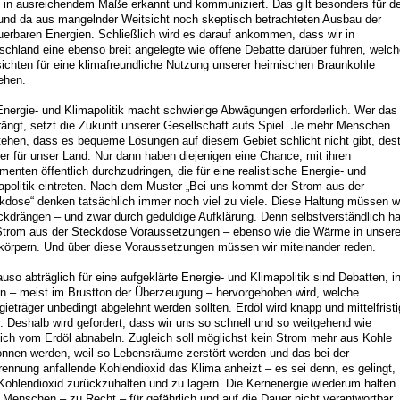
t in ausreichendem Maße erkannt und kommuniziert. Das gilt besonders für d
 und da aus mangelnder Weitsicht noch skeptisch betrachteten Ausbau der
uerbaren Energien. Schließlich wird es darauf ankommen, dass wir in
schland eine ebenso breit angelegte wie offene Debatte darüber führen, welc
ichten für eine klimafreundliche Nutzung unserer heimischen Braunkohle
ehen.
Energie- und Klimapolitik macht schwierige Abwägungen erforderlich. Wer das
rängt, setzt die Zukunft unserer Gesellschaft aufs Spiel. Je mehr Menschen
tehen, dass es bequeme Lösungen auf diesem Gebiet schlicht nicht gibt, des
er für unser Land. Nur dann haben diejenigen eine Chance, mit ihren
menten öffentlich durchzudringen, die für eine realistische Energie- und
apolitik eintreten. Nach dem Muster „Bei uns kommt der Strom aus der
kdose“ denken tatsächlich immer noch viel zu viele. Diese Haltung müssen w
ckdrängen – und zwar durch geduldige Aufklärung. Denn selbstverständlich ha
Strom aus der Steckdose Voraussetzungen – ebenso wie die Wärme in unser
körpern. Und über diese Voraussetzungen müssen wir miteinander reden.
uso abträglich für eine aufgeklärte Energie- und Klimapolitik sind Debatten, i
n – meist im Brustton der Überzeugung – hervorgehoben wird, welche
gieträger unbedingt abgelehnt werden sollten. Erdöl wird knapp und mittelfristi
r. Deshalb wird gefordert, dass wir uns so schnell und so weitgehend wie
ich vom Erdöl abnabeln. Zugleich soll möglichst kein Strom mehr aus Kohle
nnen werden, weil so Lebensräume zerstört werden und das bei der
rennung anfallende Kohlendioxid das Klima anheizt – es sei denn, es gelingt,
Kohlendioxid zurückzuhalten und zu lagern. Die Kernenergie wiederum halten
e Menschen – zu Recht – für gefährlich und auf die Dauer nicht verantwortbar.