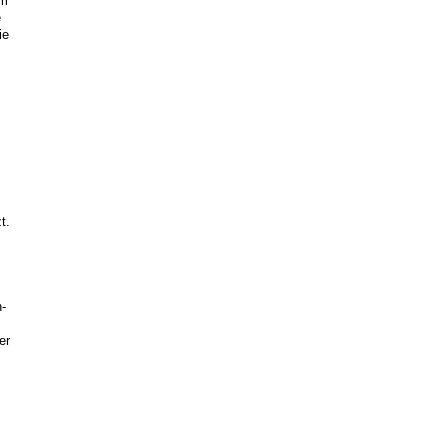
em
e
ie
t.
-
er