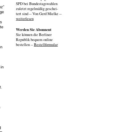
SPD bei Bundestagswahlen
nz“
zuletzt regelmäßig geschei-
ege
tert sind -- Von Gerd Mielke --
weiterlesen
es
te
Werden Sie Abonnent
Sie können die Berliner
Republik bequem online
bestellen --
Bestellformular
en
in
s
t.
n
g