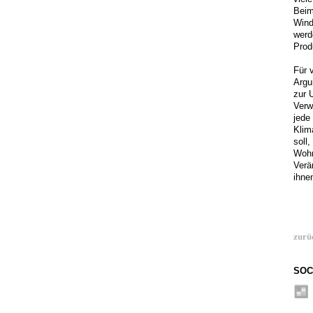
Beim
Wind
werd
Prod
Für 
Argu
zur 
Verw
jede
Klim
soll
Wohn
Verä
ihne
zurü
SOC