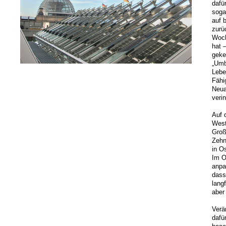
dafü
soga
auf 
zurü
Woch
hat 
geke
„Umb
Lebe
Fähi
Neua
veri
Auf 
West
Groß
Zehn
in O
Im O
anpa
dass
lang
aber 
Verä
dafü