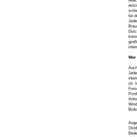
beac
einz
schi
für 
Jede
Brau
Durc
könn
groß
inte
Wer 
Auch
Jede
inte
ist.
Fors
Prod
Anha
Wind
Biok
Ange
Ostd
Bede