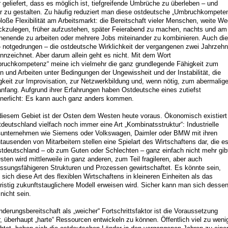
r geliefert, dass es möglich ist, tiefgreifende Umbrüche zu überleben – und
r zu gestalten. Zu häufig reduziert man diese ostdeutsche „Umbruchkompete
bloße Flexibilität am Arbeitsmarkt: die Bereitschaft vieler Menschen, weite W
ckzulegen, früher aufzustehen, später Feierabend zu machen, nachts und am
enende zu arbeiten oder mehrere Jobs miteinander zu kombinieren. Auch di
– notgedrungen – die ostdeutsche Wirklichkeit der vergangenen zwei Jahrzehn
nnzeichnet. Aber darum allein geht es nicht. Mit dem Wort
ruchkompetenz“ meine ich vielmehr die ganz grundlegende Fähigkeit zum
n und Arbeiten unter Bedingungen der Ungewissheit und der Instabilität, die
gkeit zur Improvisation, zur Netzwerkbildung und, wenn nötig, zum abermalig
nfang. Aufgrund ihrer Erfahrungen haben Ostdeutsche eines zutiefst
nnerlicht: Es kann auch ganz anders kommen.
diesem Gebiet ist der Osten dem Westen heute voraus. Ökonomisch existiert 
deutschland vielfach noch immer eine Art „Kombinatsstruktur“: Industrielle
unternehmen wie Siemens oder Volkswagen, Daimler oder BMW mit ihren
tausenden von Mitarbeitern stellen eine Spielart des Wirtschaftens dar, die e
stdeutschland – ob zum Guten oder Schlechten – ganz einfach nicht mehr gib
sten wird mittlerweile in ganz anderen, zum Teil fragileren, aber auch
ssungsfähigeren Strukturen und Prozessen gewirtschaftet. Es könnte sein,
 sich diese Art des flexiblen Wirtschaftens in kleineren Einheiten als das
fristig zukunftstauglichere Modell erweisen wird. Sicher kann man sich desse
nicht sein.
nderungsbereitschaft als „weicher“ Fortschrittsfaktor ist die Voraussetzung
r, überhaupt „harte“ Ressourcen entwickeln zu können. Öffentlich viel zu weni