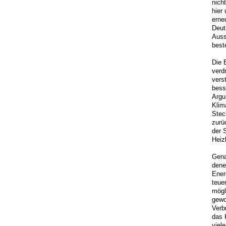
nich
hier
erne
Deut
Auss
best
Die 
verd
vers
bess
Argu
Klim
Stec
zurü
der 
Heiz
Gena
dene
Ener
teue
mögl
gewo
Verb
das 
viel