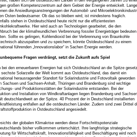
htet, haben sich die ostdeutschen Länder in den vergangenen Jahren zu ein
igen großen Kompetenzzentrum auf dem Gebiet der Energie entwickelt. Lang
enen die Ansiedlungsanstrengungen der Automobil- und Mikroelektronikindustr
den Osten bedeutsamer. Ob das so bleiben wird, ist mindestens fraglich.
nfalls stehen in Ostdeutschland heute nicht nur die effizientesten
nkohlekraftwerke. Hier wird auch an Technologien gearbeitet, die den
hbruch bei der klimafreundlichen Verbrennung fossiler Energieträger bedeuten
ten. Sollte es gelingen, Kohlendioxid bei der Verbrennung von Braunkohle
technisch abzuspalten und zu speichern, könnte Ostdeutschland zu einem
rnational führenden „Innovationslabor“ in Sachen Energie werden.
unbequeme Fragen verdrängt, setzt die Zukunft aufs Spiel
 bei den erneuerbaren Energien hat sich Ostdeutschland an die Spitze gesetz
 sechste Solarzelle der Welt kommt aus Ostdeutschland, das damit ein
rnational herausragender Standort für Solarindustrie und Fotovoltaik geworden
 In Sachsen und Sachsen-Anhalt, Thüringen und Brandenburg sind wichtige
chungs- und Produktionsstätten der Solarindustrie entstanden. Bei der
uktion und Installation von Windkraftanlagen liegen Brandenburg und Sachsen
lt deutschlandweit an der Spitze. 40 Prozent der in Deutschland installierten
kraftleistung entfallen auf die ostdeutschen Länder. Zudem sind zwei Drittel d
raftstoffproduktion in Ostdeutschland angesiedelt.
sichts der globalen Klimakrise werden diese Fortschrittspotenziale
eutschlands bisher vollkommen unterschätzt. Ihre langfristige strategische
utung für Wirtschaftskraft, Innovationsfähigkeit und Beschäftigung wird noch