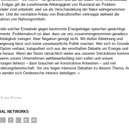
 Erdgas gilt die zunehmende Abhängigkeit von Russland als Problem.
räder sind unbeliebt, weil sie als Verschandelung der Natur wahrgenommen
en. Und der verstärkte Anbau von Biokraftstoffen verknappt weltweit die
uktion von Nahrungsmitteln.
viele solcher Einwände gegen bestimmte Energieträger sprechen gewichtige
mente. Problematisch ist aber, dass sie uns zusammengenommen geradezu
Untätigkeit zwingen. Aber Negation genügt nicht. Mit bloßer Ablehnung und
eigerung lässt sich keine verantwortliche Politik machen. Wer sich im Grunde
 Option verbaut, katapultiert sich aus der ernsthaften Debatte um Energie und
a heraus. Wenn der Strom tatsächlich weiter aus unseren Steckdosen komm
, wenn unsere Unternehmen wettbewerbsfähig sein sollen und unsere
ungen beheizt – dann brauchen wir konstruktive Antworten – und viel
nderungsbereitschaft. Vor uns liegen intensive Debatten zu diesem Thema. A
n werden sich Ostdeutsche intensiv beteiligen. «
ck zur Person
IAL NETWORKS