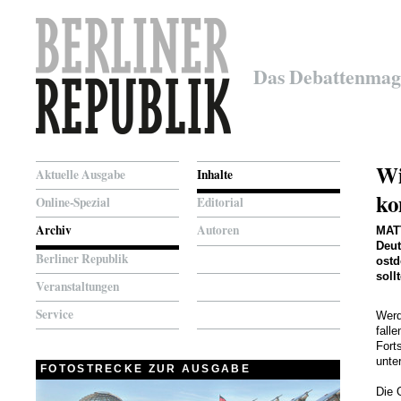
Das Debattenmag
Wi
Aktuelle Ausgabe
Inhalte
k
Online-Spezial
Editorial
Archiv
Autoren
MAT
Deut
Berliner Republik
ostd
soll
Veranstaltungen
Service
Werd
fall
Fort
unte
FOTOSTRECKE ZUR AUSGABE
Die 