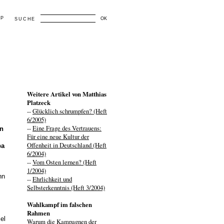
AP
OK
SUCHE
Weitere Artikel von Matthias
Platzeck
--
Glücklich schrumpfen? (Heft
6/2005)
--
Eine Frage des Vertrauens:
in
Für eine neue Kultur der
Offenheit in Deutschland (Heft
pa
6/2004)
--
Vom Osten lernen? (Heft
1/2004)
nn
--
Ehrlichkeit und
Selbsterkenntnis (Heft 3/2004)
Wahlkampf im falschen
Rahmen
el
Warum die Kampagnen der