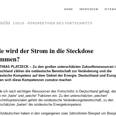
HOME
IMPRESSUM
SITEM
azin
1/2010 - PERSPEKTIVEN DES FORTSCHRITTS
e wird der Strom in die Steckdose
ommen?
THIAS PLATZECK
--
Zu den großen unterschätzten Zukunftsressourcen 
schland zählen die ostdeutsche Bereitschaft zur Veränderung und die
eutsche Kompetenz auf dem Gebiet der Energie. Deutschland und Euro
ten sich diese Kompetenzen zunutze machen
e ich nach wichtigen Ressourcen des Fortschritts in Deutschland gefragt, da
en mir „harte“ und „weiche“ Faktoren ein: Zu den unterschätzten „weichen“
schrittspotenzialen gehört die ostdeutsche Veränderungsbereitschaft, zu den
rschätzten „harten“ die ostdeutsche Energiekompetenz.
Ostdeutschen haben in den vergangenen zwei Jahrzehnten Beispiel um Beispi