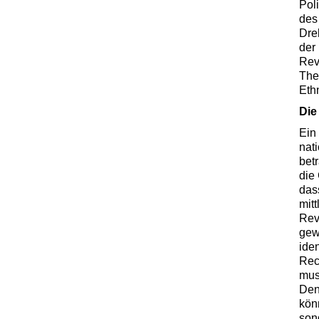
Poli
des 
Dre
der
Rev
The
Eth
Die
Ein
nat
bet
die 
das
mit
Rev
gew
ide
Rec
mus
Den
kön
son