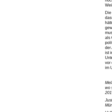
noc
Wei
Die 
das
hätt
gew
muss
als
pol
der
ist
Unt
vor 
im 
Mel
wo 
201
Jus
Mün