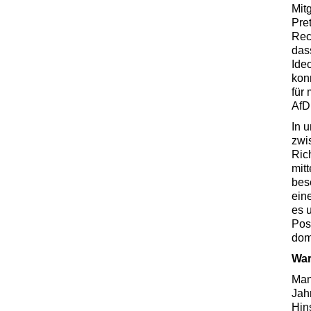
Mit
Pret
Rec
das
Ide
kon
für
AfD
In 
zwi
Ric
mitt
bes
ein
es 
Pos
dom
War
Man
Jah
Hins