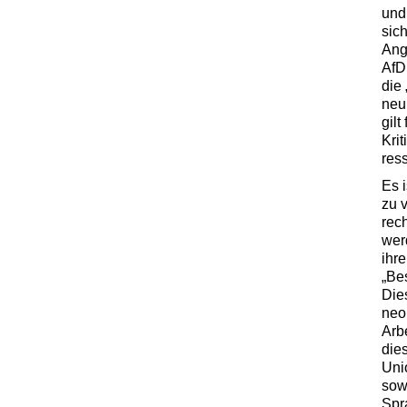
und
sic
Angs
AfD
die 
neu
gilt
Kri
res
Es 
zu v
rec
wer
ihr
„Be
Die
neo
Arbe
die
Uni
sow
Spr