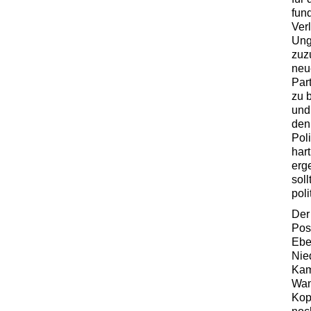
fun
Ver
Ung
zuz
neu
Par
zu 
und
den
Pol
har
erg
sol
pol
Der
Pos
Ebe
Nie
Kam
Wan
Kopi