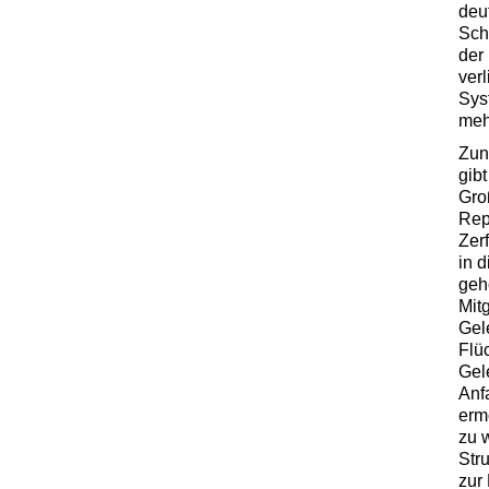
deu
Schi
der
verl
Sys
meh
Zun
gib
Gro
Rep
Zerf
in d
geh
Mit
Gel
Flü
Gel
Anf
erm
zu 
Stru
zur