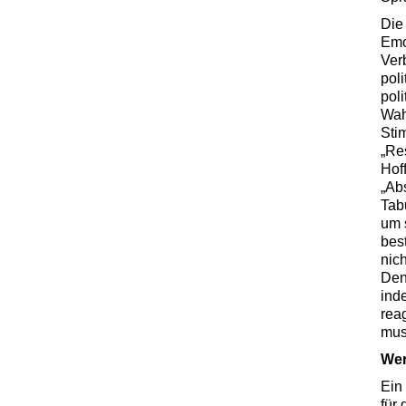
Die
Emo
Ver
pol
pol
Wah
Sti
„Re
Hoff
„Ab
Tab
um 
best
nich
Den
ind
rea
mus
Wer
Ein
für