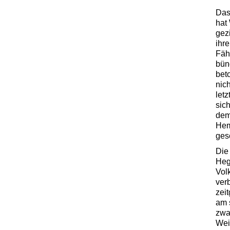
Das
hat
gez
ihre
Fäh
bün
bet
nic
let
sic
dem
Hem
ges
Die
Heg
Vol
verb
zei
am 
zwar
Weis