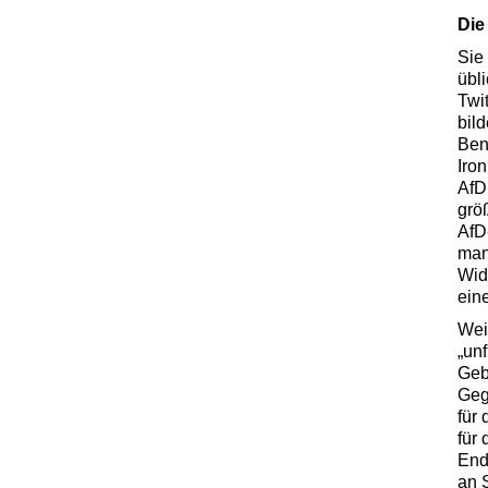
Die
Sie 
übl
Twi
bil
Ben
Iro
AfD
grö
AfD
man
Wid
ein
Wei
„unf
Gebu
Geg
für
für
End
an 