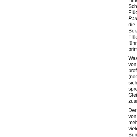
Hin
Sch
Flü
Par
die
Ber
Flü
füh
prim
Was
von
prof
(no
sic
spre
Gle
zus
Der
von
meh
vie
Bun