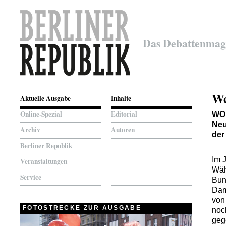
Das Debattenmag
We
Aktuelle Ausgabe
Inhalte
Online-Spezial
Editorial
WO
Neu
Archiv
Autoren
der
Berliner Republik
Im 
Veranstaltungen
Wäh
Service
Bun
Dam
von
FOTOSTRECKE ZUR AUSGABE
noc
geg