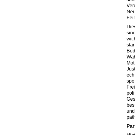
Ver
Neu
Fei
Die
sind
wic
sta
Bed
Wäh
Mott
Jus
ech
spe
Fre
pol
Gesc
bes
und
pat
Par