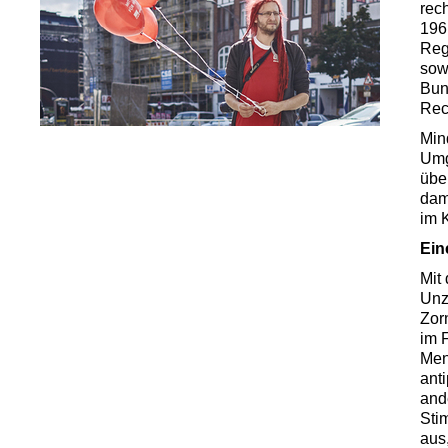
rec
196
Reg
sow
Bund
Rec
Min
Umg
übe
dam
im 
Ein
Mit
Unz
Zor
im 
Men
ant
ande
Sti
aus