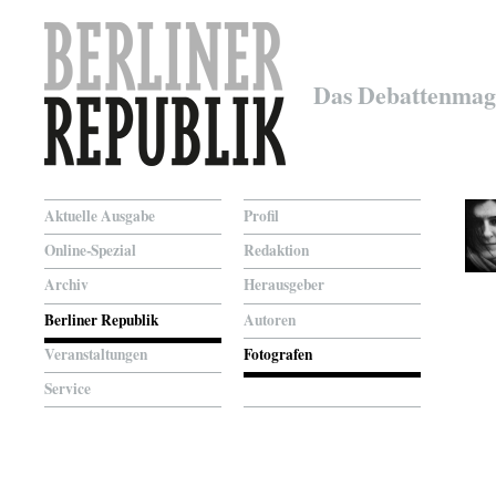
Das Debattenmag
Aktuelle Ausgabe
Profil
Online-Spezial
Redaktion
Archiv
Herausgeber
Berliner Republik
Autoren
Veranstaltungen
Fotografen
Service