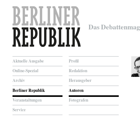
Das Debattenmag
Aktuelle Ausgabe
Profil
Online-Spezial
Redaktion
Archiv
Herausgeber
Berliner Republik
Autoren
Veranstaltungen
Fotografen
Service