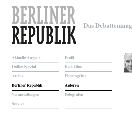
Das Debattenmag
Aktuelle Ausgabe
Profil
Online-Spezial
Redaktion
Archiv
Herausgeber
Berliner Republik
Autoren
Veranstaltungen
Fotografen
Service