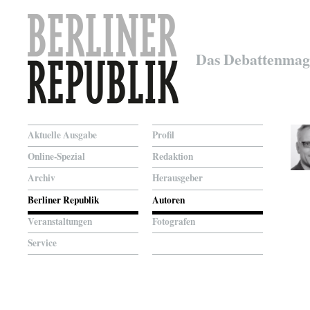
Das Debattenmag
Aktuelle Ausgabe
Profil
Online-Spezial
Redaktion
Archiv
Herausgeber
Berliner Republik
Autoren
Veranstaltungen
Fotografen
Service