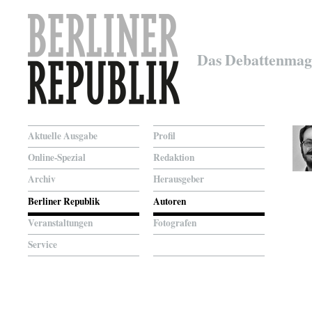
Das Debattenmag
Aktuelle Ausgabe
Profil
Online-Spezial
Redaktion
Archiv
Herausgeber
Berliner Republik
Autoren
Veranstaltungen
Fotografen
Service