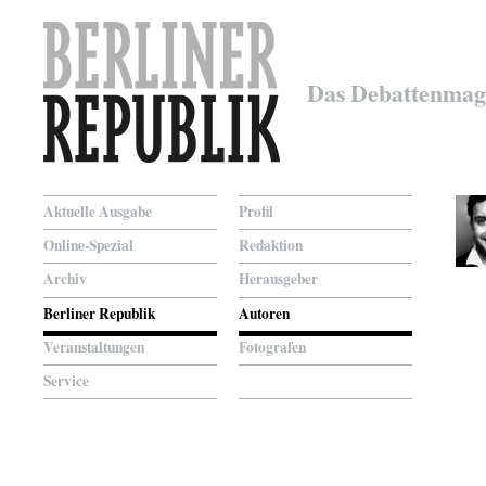
Das Debattenmag
Aktuelle Ausgabe
Profil
Online-Spezial
Redaktion
Archiv
Herausgeber
Berliner Republik
Autoren
Veranstaltungen
Fotografen
Service