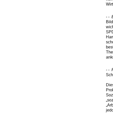
Wir
- -
Bil
wic
SPD
Ham
sch
bes
The
ank
- -
Sch
Die
Pro
Soz
„so
„Ar
jed