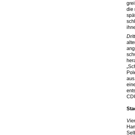
grei
die 
spä
sch
ihn
Drit
alt
ang
sch
her
„Sc
Pol
aus
ein
ent
CDU
Sta
Vie
Ham
Sel