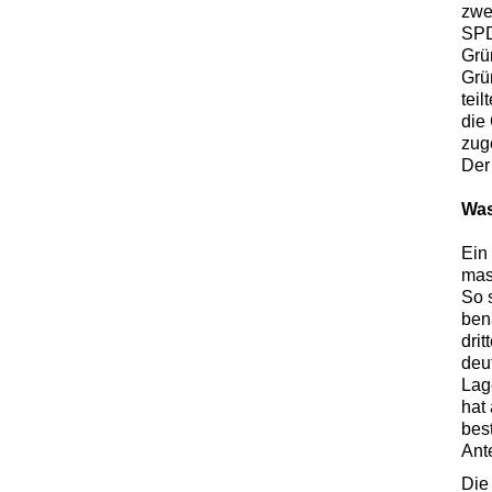
zwe
SPD
Grü
Grü
tei
die
zug
Der
Was
Ein 
mas
So 
ben
dri
deu
Lag
hat
bes
Ant
Die