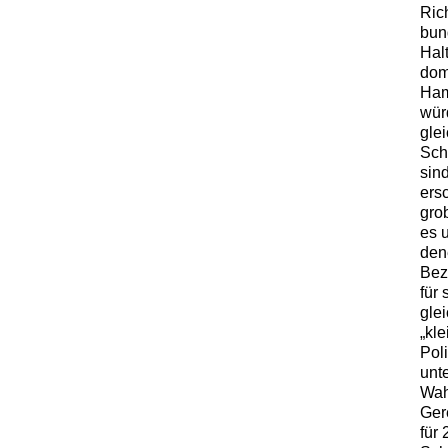
Ric
bun
Hal
dom
Ham
wür
gle
Sch
sind
ersc
gro
es 
dene
Bez
für 
gle
„kl
Poli
unt
Wah
Gere
für