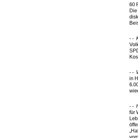
60 
Die
dis
Bei
- -
Vol
SPD
Kos
- -
in 
6.0
wie
- -
für
Leb
öff
„Ha
vom