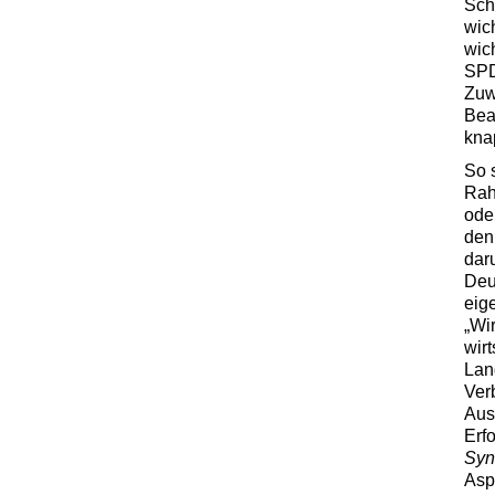
Sch
wich
wich
SPD
Zuw
Bea
kna
So 
Rah
ode
den
daru
Deu
eig
„Wi
wir
Lan
Ver
Aus
Erf
Syn
Asp