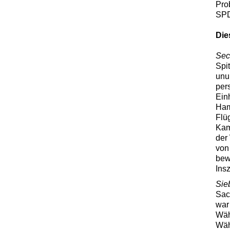
Pro
SPD 
Die
Sec
Spi
unu
per
Ein
Ham
Flü
Kam
der
von
bew
Ins
Sie
Sac
war
Wäh
Wäh