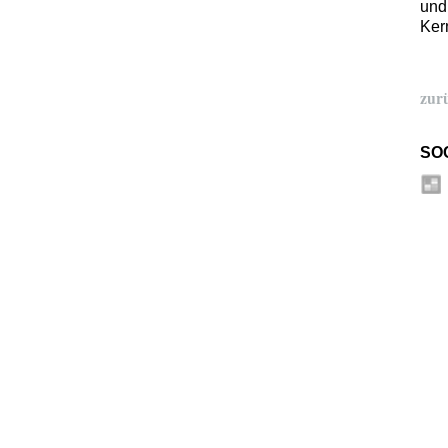
und
Ker
zur
SO