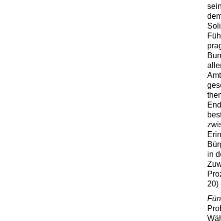
sei
dem
Sol
Führ
pra
Bun
all
Amt
ges
the
End
bes
zwi
Eri
Bür
in 
Zuw
Pro
20) 
Fün
Pro
Wäh