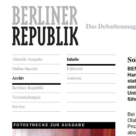
Das Debattenmag
So
Aktuelle Ausgabe
Inhalte
Online-Spezial
Editorial
BE
Ham
Archiv
Autoren
sta
ein
Berliner Republik
Unt
Veranstaltungen
füh
Service
Bei
Ola
FOTOSTRECKE ZUR AUSGABE
Pro
abs