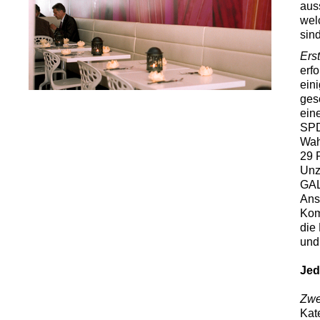
aus
wel
sin
Ers
erf
ein
ges
ein
SPD
Wah
29 
Unz
GAL
Ans
Kom
die
und
Jed
Zwe
Kat