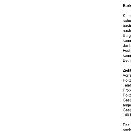
Burk
Krim
scho
best
nach
Bürg
komm
der 
Fest
komm
Betr
Zieh
Vorr
Poli
Tele
Prob
Poli
Gesp
ange
Gesp
140 
Das 
spei