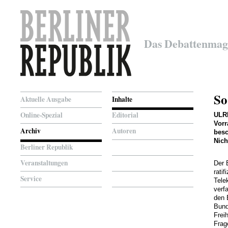
Das Debattenmag
So
Aktuelle Ausgabe
Inhalte
Online-Spezial
Editorial
ULR
Vorr
Archiv
Autoren
besc
Nich
Berliner Republik
Veranstaltungen
Der 
rati
Service
Tele
verf
den 
Bund
Frei
Frag