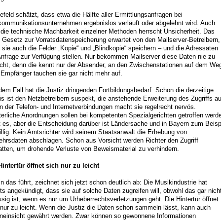
efeld schätzt, dass etwa die Hälfte aller Ermittlungsanfragen bei
kommunikationsunternehmen ergebnislos verläuft oder abgelehnt wird. Auch
 die technische Machbarkeit einzelner Methoden herrscht Unsicherheit. Das
 Gesetz zur Vorratsdatenspeicherung erwartet von den Mailserver-Betreibern,
 sie auch die Felder „Kopie“ und „Blindkopie“ speichern – und die Adressaten
Anfrage zur Verfügung stellen. Nur bekommen Mailserver diese Daten nie zu
cht, denn die kennt nur der Absender, an den Zwischenstationen auf dem We
Empfänger tauchen sie gar nicht mehr auf.
edem Fall hat die Justiz dringenden Fortbildungsbedarf. Schon die derzeitige
is ist den Netzbetreibern suspekt, die anstehende Erweiterung des Zugriffs au
n der Telefon- und Internetverbindungen macht sie regelrecht nervös.
terliche Anordnungen sollen bei kompetenten Spezialgerichten getroffen werd
t es, aber die Entscheidung darüber ist Ländersache und in Bayern zum Beisp
willig. Kein Amtsrichter wird seinem Staatsanwalt die Erhebung von
ehrsdaten abschlagen. Schon aus Vorsicht werden Richter den Zugriff
atten, um drohende Verluste von Beweismaterial zu verhindern.
Hintertür öffnet sich nur zu leicht
n das führt, zeichnet sich jetzt schon deutlich ab: Die Musikindustrie hat
its angekündigt, dass sie auf solche Daten zugreifen will, obwohl das gar nich
ssig ist, wenn es nur um Urheberrechtsverletzungen geht. Die Hintertür öffnet
 nur zu leicht. Wenn die Justiz die Daten schon sammeln lässt, kann auch
neinsicht gewährt werden. Zwar können so gewonnene Informationen