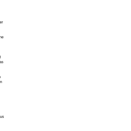
er
ne
t
Das
n
on
aus