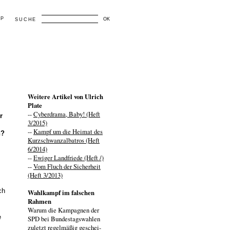
AP
OK
SUCHE
Weitere Artikel von Ulrich
Plate
--
Cyberdrama, Baby! (Heft
r
3/2015)
--
Kampf um die Heimat des
n?
Kurzschwanzalbatros (Heft
6/2014)
--
Ewiger Landfriede (Heft /)
--
Vom Fluch der Sicherheit
(Heft 3/2013)
ch
Wahlkampf im falschen
Rahmen
Warum die Kampagnen der
e
SPD bei Bundestagswahlen
zuletzt regelmäßig geschei-