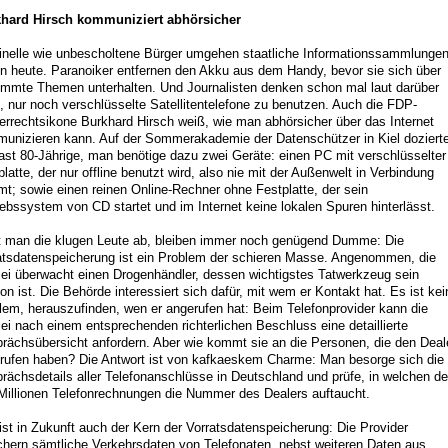
hard Hirsch kommuniziert abhörsicher
inelle wie unbescholtene Bürger umgehen staatliche Informationssammlunge
n heute. Paranoiker entfernen den Akku aus dem Handy, bevor sie sich über
immte Themen unterhalten. Und Journalisten denken schon mal laut darüber
, nur noch verschlüsselte Satellitentelefone zu benutzen. Auch die FDP-
errechtsikone Burkhard Hirsch weiß, wie man abhörsicher über das Internet
unizieren kann. Auf der Sommerakademie der Datenschützer in Kiel doziert
fast 80-Jährige, man benötige dazu zwei Geräte: einen PC mit verschlüsselter
platte, der nur offline benutzt wird, also nie mit der Außenwelt in Verbindung
t; sowie einen reinen Online-Rechner ohne Festplatte, der sein
iebssystem von CD startet und im Internet keine lokalen Spuren hinterlässt.
t man die klugen Leute ab, bleiben immer noch genügend Dumme: Die
atsdatenspeicherung ist ein Problem der schieren Masse. Angenommen, die
zei überwacht einen Drogenhändler, dessen wichtigstes Tatwerkzeug sein
fon ist. Die Behörde interessiert sich dafür, mit wem er Kontakt hat. Es ist kei
lem, herauszufinden, wen er angerufen hat: Beim Telefonprovider kann die
zei nach einem entsprechenden richterlichen Beschluss eine detaillierte
rächsübersicht anfordern. Aber wie kommt sie an die Personen, die den Deal
rufen haben? Die Antwort ist von kafkaeskem Charme: Man besorge sich die
rächsdetails aller Telefonanschlüsse in Deutschland und prüfe, in welchen de
Millionen Telefonrechnungen die Nummer des Dealers auftaucht.
ist in Zukunft auch der Kern der Vorratsdatenspeicherung: Die Provider
chern sämtliche Verkehrsdaten von Telefonaten, nebst weiteren Daten aus