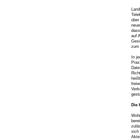
Land
Tele
über
neue
dass
auf 
Gesi
zum 
In j
Prax
Date
Rich
heiß
frei
Verk
gest
Die 
Wohi
bere
zulä
sich
Akte