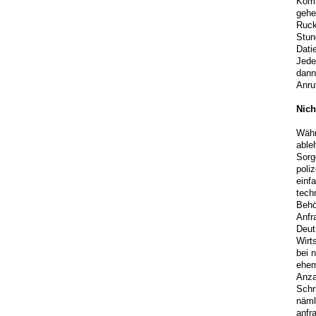
Komm
gehe
Ruck
Stun
Dati
Jede
dann
Anruf
Nich
Währ
able
Sorg
poli
einf
tech
Behö
Anfr
Deut
Wirt
bei 
ehem
Anza
Schr
näml
anfr