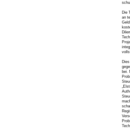
schu
Die 
an t
Geld
kost
Dile
Tech
Proj
inte
voll
Dies
gege
bei. 
Prob
Steu
„Els
Auth
Steu
mach
scha
Regi
Vers
Prob
Tech