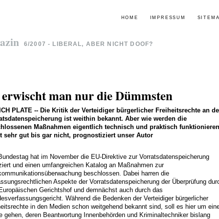
HOME
IMPRESSUM
SITEM
azin
6/2007 - LIBERAL, ABER NICHT DOOF?
 erwischt man nur die Dümmsten
ICH PLATE
--
Die Kritik der Verteidiger bürgerlicher Freiheitsrechte an de
atsdatenspeicherung ist weithin bekannt. Aber wie werden die
hlossenen Maßnahmen eigentlich technisch und praktisch funktioniere
t sehr gut bis gar nicht, prognostiziert unser Autor
Bundestag hat im November die EU-Direktive zur Vorratsdatenspeicherung
fiziert und einen umfangreichen Katalog an Maßnahmen zur
kommunikationsüberwachung beschlossen. Dabei harren die
assungsrechtlichen Aspekte der Vorratsdatenspeicherung der Überprüfung dur
Europäischen Gerichtshof und demnächst auch durch das
esverfassungsgericht. Während die Bedenken der Verteidiger bürgerlicher
heitsrechte in den Medien schon weitgehend bekannt sind, soll es hier um ein
e gehen, deren Beantwortung Innenbehörden und Kriminaltechniker bislang