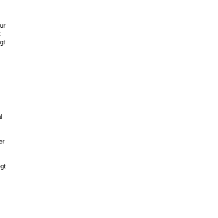
s
ur
:
gt
l
er
egt