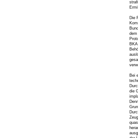
straf
Ermi
Die 
Komm
Bund
dem 
Prot
BKA 
Behö
ausl
gesa
verw
Bei 
tech
Durc
die 
impl
Denn
Grun
Durc
Zeug
quas
hera
ausg