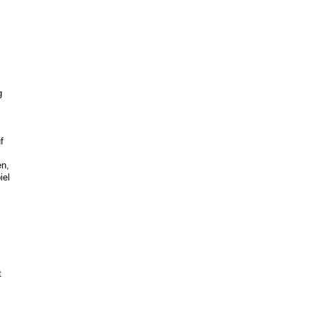
g
f
en,
iel
t