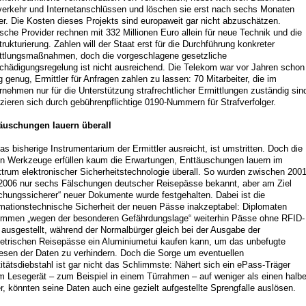
verkehr und Internetanschlüssen und löschen sie erst nach sechs Monaten
er. Die Kosten dieses Projekts sind europaweit gar nicht abzuschätzen.
sche Provider rechnen mit 332 Millionen Euro allein für neue Technik und die
rukturierung. Zahlen will der Staat erst für die Durchführung konkreter
ttlungsmaßnahmen, doch die vorgeschlagene gesetzliche
chädigungsregelung ist nicht ausreichend. Die Telekom war vor Jahren schon
ig genug, Ermittler für Anfragen zahlen zu lassen: 70 Mitarbeiter, die im
rnehmen nur für die Unterstützung strafrechtlicher Ermittlungen zuständig sin
nzieren sich durch gebührenpflichtige 0190-Nummern für Strafverfolger.
äuschungen lauern überall
as bisherige Instrumentarium der Ermittler ausreicht, ist umstritten. Doch die
n Werkzeuge erfüllen kaum die Erwartungen, Enttäuschungen lauern im
trum elektronischer Sicherheitstechnologie überall. So wurden zwischen 200
2006 nur sechs Fälschungen deutscher Reisepässe bekannt, aber am Ziel
schungssicherer“ neuer Dokumente wurde festgehalten. Dabei ist die
rmationstechnische Sicherheit der neuen Pässe inakzeptabel: Diplomaten
mmen „wegen der besonderen Gefährdungslage“ weiterhin Pässe ohne RFID-
 ausgestellt, während der Normalbürger gleich bei der Ausgabe der
etrischen Reisepässe ein Aluminiumetui kaufen kann, um das unbefugte
esen der Daten zu verhindern. Doch die Sorge um eventuellen
titätsdiebstahl ist gar nicht das Schlimmste: Nähert sich ein ePass-Träger
m Lesegerät – zum Beispiel in einem Türrahmen – auf weniger als einen halb
r, könnten seine Daten auch eine gezielt aufgestellte Sprengfalle auslösen.