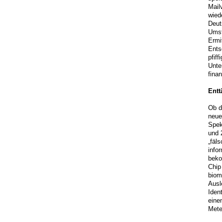
Mail
wied
Deut
Umst
Ermi
Ents
pfiff
Unte
fina
Entt
Ob d
neue
Spek
und 
„fäl
info
beko
Chip
biom
Ausl
Iden
eine
Mete