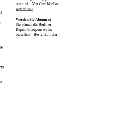
tert sind -- Von Gerd Mielke --
weiterlesen
aß
Werden Sie Abonnent
n
Sie können die Berliner
Republik bequem online
bestellen --
Bestellformular
n
de
rts
te