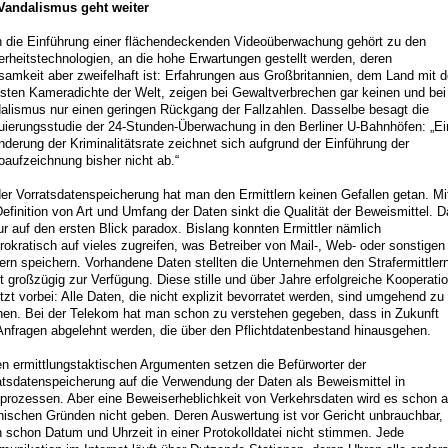
Vandalismus geht weiter
 die Einführung einer flächendeckenden Videoüberwachung gehört zu den
erheitstechnologien, an die hohe Erwartungen gestellt werden, deren
samkeit aber zweifelhaft ist: Erfahrungen aus Großbritannien, dem Land mit d
sten Kameradichte der Welt, zeigen bei Gewaltverbrechen gar keinen und bei
alismus nur einen geringen Rückgang der Fallzahlen. Dasselbe besagt die
uierungsstudie der 24-Stunden-Überwachung in den Berliner U-Bahnhöfen: „Ei
nderung der Kriminalitätsrate zeichnet sich aufgrund der Einführung der
oaufzeichnung bisher nicht ab.“
der Vorratsdatenspeicherung hat man den Ermittlern keinen Gefallen getan. Mi
Definition von Art und Umfang der Daten sinkt die Qualität der Beweismittel. 
nur auf den ersten Blick paradox. Bislang konnten Ermittler nämlich
rokratisch auf vieles zugreifen, was Betreiber von Mail-, Web- oder sonstigen
ern speichern. Vorhandene Daten stellten die Unternehmen den Strafermittler
t großzügig zur Verfügung. Diese stille und über Jahre erfolgreiche Kooperati
jetzt vorbei: Alle Daten, die nicht explizit bevorratet werden, sind umgehend zu
hen. Bei der Telekom hat man schon zu verstehen gegeben, dass in Zukunft
 Anfragen abgelehnt werden, die über den Pflichtdatenbestand hinausgehen.
n ermittlungstaktischen Argumenten setzen die Befürworter der
atsdatenspeicherung auf die Verwendung der Daten als Beweismittel in
fprozessen. Aber eine Beweiserheblichkeit von Verkehrsdaten wird es schon 
nischen Gründen nicht geben. Deren Auswertung ist vor Gericht unbrauchbar,
 schon Datum und Uhrzeit in einer Protokolldatei nicht stimmen. Jede