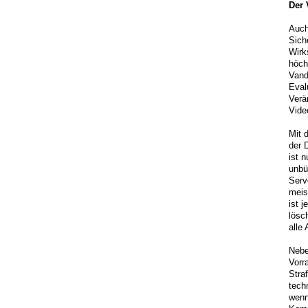
Der 
Auch
Sich
Wirk
höch
Vand
Eval
Verä
Vide
Mit 
der 
ist 
unbü
Serv
meis
ist 
lösc
alle
Nebe
Vorr
Stra
tech
wenn