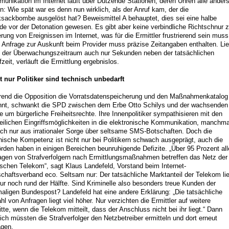
unikation im Internet läuft über Dutzende Stationen, deren Uhren alle ander
n: Wie spät war es denn nun wirklich, als der Anruf kam, der die
sackbombe ausgelöst hat? Beweismittel A behauptet, dies sei eine halbe
de vor der Detonation gewesen. Es gibt aber keine verbindliche Richtschnur z
erung von Ereignissen im Internet, was für die Ermittler frustrierend sein muss
 Anfrage zur Auskunft beim Provider muss präzise Zeitangaben enthalten. Lie
 der Überwachungszeitraum auch nur Sekunden neben der tatsächlichen
zeit, verläuft die Ermittlung ergebnislos.
t nur Politiker sind technisch unbedarft
end die Opposition die Vorratsdatenspeicherung und den Maßnahmenkatalog
hnt, schwankt die SPD zwischen dem Erbe Otto Schilys und der wachsenden
e um bürgerliche Freiheitsrechte. Ihre Innenpolitiker sympathisieren mit den
zeilichen Eingriffsmöglichkeiten in die elektronische Kommunikation, manchma
ach nur aus irrationaler Sorge über seltsame SMS-Botschaften. Doch die
nische Kompetenz ist nicht nur bei Politikern schwach ausgeprägt, auch die
rden haben in einigen Bereichen beunruhigende Defizite. „Über 95 Prozent all
agen von Strafverfolgern nach Ermittlungsmaßnahmen betreffen das Netz der
schen Telekom“, sagt Klaus Landefeld, Vorstand beim Internet-
schaftsverband eco. Seltsam nur: Der tatsächliche Marktanteil der Telekom li
nur noch rund der Hälfte. Sind Kriminelle also besonders treue Kunden der
aligen Bundespost? Landefeld hat eine andere Erklärung: „Die tatsächliche
hl von Anfragen liegt viel höher. Nur verzichten die Ermittler auf weitere
itte, wenn die Telekom mitteilt, dass der Anschluss nicht bei ihr liegt.“ Dann
ich müssten die Strafverfolger den Netzbetreiber ermitteln und dort erneut
agen.