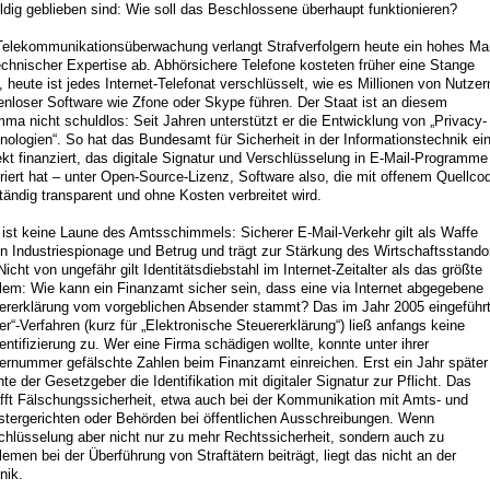
ldig geblieben sind: Wie soll das Beschlossene überhaupt funktionieren?
Telekommunikationsüberwachung verlangt Strafverfolgern heute ein hohes M
echnischer Expertise ab. Abhörsichere Telefone kosteten früher eine Stange
, heute ist jedes Internet-Telefonat verschlüsselt, wie es Millionen von Nutzer
enloser Software wie Zfone oder Skype führen. Der Staat ist an diesem
mma nicht schuldlos: Seit Jahren unterstützt er die Entwicklung von „Privacy-
nologien“. So hat das Bundesamt für Sicherheit in der Informationstechnik ei
ekt finanziert, das digitale Signatur und Verschlüsselung in E-Mail-Programme
griert hat – unter Open-Source-Lizenz, Software also, die mit offenem Quellco
ständig transparent und ohne Kosten verbreitet wird.
 ist keine Laune des Amtsschimmels: Sicherer E-Mail-Verkehr gilt als Waffe
n Industriespionage und Betrug und trägt zur Stärkung des Wirtschaftsstando
Nicht von ungefähr gilt Identitätsdiebstahl im Internet-Zeitalter als das größte
lem: Wie kann ein Finanzamt sicher sein, dass eine via Internet abgegebene
ererklärung vom vorgeblichen Absender stammt? Das im Jahr 2005 eingeführ
ter“-Verfahren (kurz für „Elektronische Steuererklärung“) ließ anfangs keine
entifizierung zu. Wer eine Firma schädigen wollte, konnte unter ihrer
ernummer gefälschte Zahlen beim Finanzamt einreichen. Erst ein Jahr später
te der Gesetzgeber die Identifikation mit digitaler Signatur zur Pflicht. Das
fft Fälschungssicherheit, etwa auch bei der Kommunikation mit Amts- und
stergerichten oder Behörden bei öffentlichen Ausschreibungen. Wenn
chlüsselung aber nicht nur zu mehr Rechtssicherheit, sondern auch zu
lemen bei der Überführung von Straftätern beiträgt, liegt das nicht an der
nik.