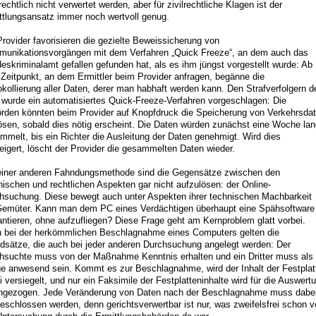
rechtlich nicht verwertet werden, aber für zivilrechtliche Klagen ist der
ttlungsansatz immer noch wertvoll genug.
Provider favorisieren die gezielte Beweissicherung von
unikationsvorgängen mit dem Verfahren „Quick Freeze“, an dem auch das
eskriminalamt gefallen gefunden hat, als es ihm jüngst vorgestellt wurde: Ab
Zeitpunkt, an dem Ermittler beim Provider anfragen, begänne die
okollierung aller Daten, derer man habhaft werden kann. Den Strafverfolgern d
wurde ein automatisiertes Quick-Freeze-Verfahren vorgeschlagen: Die
rden könnten beim Provider auf Knopfdruck die Speicherung von Verkehrsda
ösen, sobald dies nötig erscheint. Die Daten würden zunächst eine Woche lan
mmelt, bis ein Richter die Ausleitung der Daten genehmigt. Wird dies
eigert, löscht der Provider die gesammelten Daten wieder.
einer anderen Fahndungsmethode sind die Gegensätze zwischen den
nischen und rechtlichen Aspekten gar nicht aufzulösen: der Online-
hsuchung. Diese bewegt auch unter Aspekten ihrer technischen Machbarkeit
Gemüter. Kann man dem PC eines Verdächtigen überhaupt eine Spähsoftware
antieren, ohne aufzufliegen? Diese Frage geht am Kernproblem glatt vorbei.
 bei der herkömmlichen Beschlagnahme eines Computers gelten die
dsätze, die auch bei jeder anderen Durchsuchung angelegt werden: Der
hsuchte muss von der Maßnahme Kenntnis erhalten und ein Dritter muss als
e anwesend sein. Kommt es zur Beschlagnahme, wird der Inhalt der Festplat
i versiegelt, und nur ein Faksimile der Festplatteninhalte wird für die Auswert
ngezogen. Jede Veränderung von Daten nach der Beschlagnahme muss dabe
eschlossen werden, denn gerichtsverwertbar ist nur, was zweifelsfrei schon v