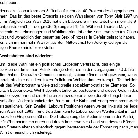
schrieben.
dennoch: Labour kam am 8. Juni auf mehr als 40 Prozent der abgegebenen
men. Das ist das beste Ergebnis seit den Wahlsiegen von Tony Blair 1997 un
. Im Vergleich zur Wahl 2015 hat sich Labours Stimmenanteil um mehr als 9
entpunkte erhöht – der größte Sprung seit 1945. Während Theresa Mays
eerende Entscheidungen und Wahlkampfauftritte die Konservativen ins Chaos
ürzt und womöglich den gesamten Brexit-Prozess in Gefahr gebracht haben,
en sich immer mehr Wähler aus den Mittelschichten Jeremy Corbyn als
tigen Premierminister vorstellen.
Gewissheiten sind widerlegt
um, diese Wahl hat ein politisches Erdbeben verursacht, das einige
odoxien der britischen Politik infrage stellt, die in den vergangenen 40 Jahre
lten haben: Die
erste
Orthodoxie besagt, Labour könne nicht gewinnen, wenn
Partei mit einer dezidiert linken Politik um Wählerstimmen kämpft. Tatsächlich
ielt das Wahlprogramm viele traditionelle sozialdemokratische Elemente. So
prach Labour etwa, Wohlhabende stärker zu besteuern und dieses Geld in da
ndheitssystem und die Schulen zu investieren sowie die Studiengebühren
schaffen. Zudem kündigte die Partei an, die Bahn und Energieversorger wied
erstaatlichen. Kein Zweifel: Labours Positionen waren weiter links als bei jede
ren Wahl seit 1983 – und trotzdem konnte Labour seinen Wähleranteil in fast
n sozialen Gruppen erhöhen. Die Behauptung der Modernisierer in der Partei,
 Großbritannien ein durch und durch konservatives Land sei, dessen Bürger
ren Steuern ebenso skeptisch gegenüberstehen wie der Forderung nach „meh
“, ist offensichtlich widerlegt.