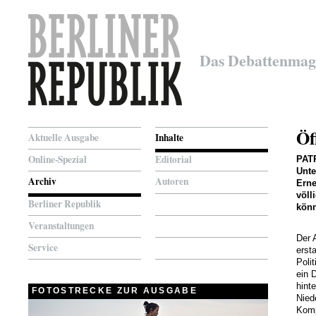
Das Debattenmag
Öf
Aktuelle Ausgabe
Inhalte
Online-Spezial
Editorial
PAT
Unte
Archiv
Autoren
Erne
völl
Berliner Republik
könn
Veranstaltungen
Der 
Service
erst
Poli
ein 
hint
FOTOSTRECKE ZUR AUSGABE
Nied
Komp