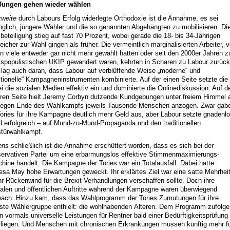
Jungen gehen wieder wählen
zweite
durch Labours Erfolg widerlegte Orthodoxie ist die Annahme, es sei
glich, jüngere Wähler und die so genannten Abgehängten zu mobilisieren. Di
beteiligung stieg auf fast 70 Prozent, wobei gerade die 18- bis 34-Jährigen
reicher zur Wahl gingen als früher. Die vermeintlich marginalisierten Arbeiter, 
n viele entweder gar nicht mehr gewählt hatten oder seit den 2000er Jahren z
tspopulistischen UKIP gewandert waren, kehrten in Scharen zu Labour zurück
 lag auch daran, dass Labour auf verblüffende Weise „moderne“ und
ditionelle“ Kampagneninstrumenten kombinierte. Auf der einen Seite setzte die
ei die sozialen Medien effektiv ein und dominierte die Onlinediskussion. Auf d
ren Seite hielt Jeremy Corbyn dutzende Kundgebungen unter freiem Himmel 
gegen Ende des Wahlkampfs jeweils Tausende Menschen anzogen. Zwar gab
Tories für ihre Kampagne deutlich mehr Geld aus, aber Labour setzte gnadenl
d erfolgreich – auf Mund-zu-Mund-Propaganda und den traditionellen
türwahlkampf.
tens
schließlich ist die Annahme erschüttert worden, dass es sich bei der
ervativen Partei um eine erbarmungslos effektive Stimmenmaximierungs-
hine handelt. Die Kampagne der Tories war ein Totalausfall. Dabei hatte
esa May hohe Erwartungen geweckt. Ihr erklärtes Ziel war eine satte Mehrheit
ihr Rückenwind für die Brexit-Verhandlungen verschaffen sollte. Doch ihre
alen und öffentlichen Auftritte während der Kampagne waren überwiegend
ach. Hinzu kam, dass das Wahlprogramm der Tories Zumutungen für ihre
lste Wählergruppe enthielt: die wohlhabenden Älteren. Dem Programm zufolge
en vormals universelle Leistungen für Rentner bald einer Bedürftigkeitsprüfung
rliegen. Und Menschen mit chronischen Erkrankungen müssen künftig mehr f