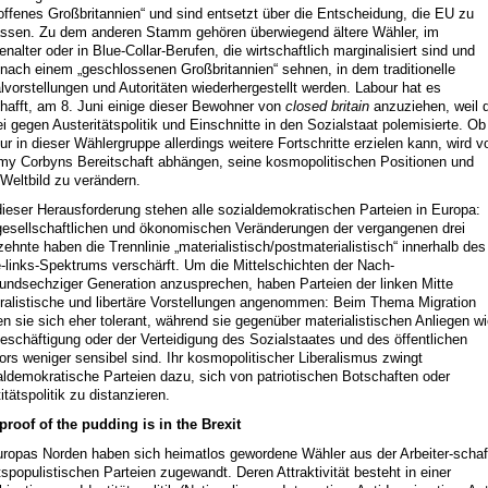
„offenes Großbritannien“ und sind entsetzt über die Entscheidung, die EU zu
assen. Zu dem anderen Stamm gehören überwiegend ältere Wähler, im
nalter oder in Blue-Collar-Berufen, die wirtschaftlich marginalisiert sind und
 nach einem „geschlossenen Großbritannien“ sehnen, in dem traditionelle
lvorstellungen und Autoritäten wiederhergestellt werden. Labour hat es
hafft, am 8. Juni einige dieser Bewohner von
closed britain
anzuziehen, weil d
ei gegen Austeritätspolitik und Einschnitte in den Sozialstaat polemisierte. Ob
ur in dieser Wählergruppe allerdings weitere Fortschritte erzielen kann, wird v
my Corbyns Bereitschaft abhängen, seine kosmopolitischen Positionen und
 Weltbild zu verändern.
dieser Herausforderung stehen alle sozialdemokratischen Parteien in Europa:
gesellschaftlichen und ökonomischen Veränderungen der vergangenen drei
zehnte haben die Trennlinie „materialistisch/postmaterialistisch“ innerhalb des
e-links-Spektrums verschärft. Um die Mittelschichten der Nach-
undsechziger Generation anzusprechen, haben Parteien der linken Mitte
uralistische und libertäre Vorstellungen angenommen: Beim Thema Migration
en sie sich eher tolerant, während sie gegenüber materialistischen Anliegen w
beschäftigung oder der Verteidigung des Sozialstaates und des öffentlichen
ors weniger sensibel sind. Ihr kosmopolitischer Liberalismus zwingt
aldemokratische Parteien dazu, sich von patriotischen Botschaften oder
itätspolitik zu distanzieren.
proof of the pudding is in the Brexit
uropas Norden haben sich heimatlos gewordene Wähler aus der Arbeiter-schaf
tspopulistischen Parteien zugewandt. Deren Attraktivität besteht in einer