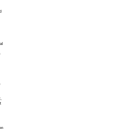
d
al
n
h
t,
t
en