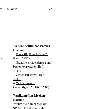
AP
OK
SUCHE
Weitere Artikel von Patrick
Diamond
--
Was will „Blue Labour“?
(Heft 1/2012)
en
--
Gründlicher nachdenken und
,
besser kooperieren (Heft
3/2011)
--
Gleichheit jetzt? (Heft
3/2010)
--
Welche soziale
Gerechtigkeit? (Heft 5/2006)
Wahlkampf im falschen
Rahmen
Warum die Kampagnen der
SPD bei Bundestagswahlen