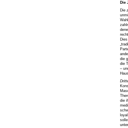
Die 
Die
unmö
Wahl
zahl
dene
rech
Dies
„tra
Part
ande
die 
die 
– un
Haus
Drit
Kons
Masc
Ther
die 
medi
schw
loya
soll
unte