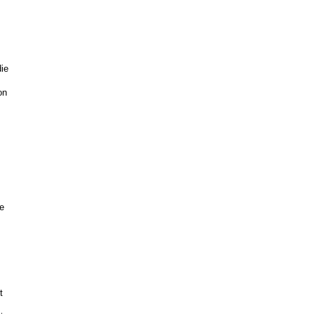
ie
on
ie
t