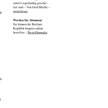
zuletzt regelmäßig geschei-
tert sind -- Von Gerd Mielke --
weiterlesen
d
Werden Sie Abonnent
Sie können die Berliner
Republik bequem online
bestellen --
Bestellformular
s
er
r
r