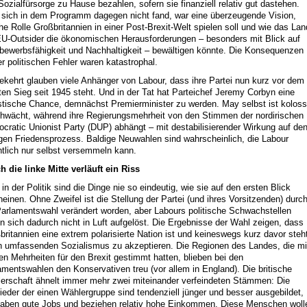
 Sozialfürsorge zu Hause bezahlen, sofern sie finanziell relativ gut dastehen.
sich in dem Programm dagegen nicht fand, war eine überzeugende Vision,
he Rolle Großbritannien in einer Post-Brexit-Welt spielen soll und wie das Lan
EU-Outsider die ökonomischen Herausforderungen – besonders mit Blick auf
bewerbsfähigkeit und Nachhaltigkeit – bewältigen könnte. Die Konsequenzen
er politischen Fehler waren katastrophal.
kehrt glauben viele Anhänger von Labour, dass ihre Partei nun kurz vor dem
ten Sieg seit 1945 steht. Und in der Tat hat Parteichef Jeremy Corbyn eine
istische Chance, demnächst Premierminister zu werden. May selbst ist koloss
hwächt, während ihre Regierungsmehrheit von den Stimmen der nordirischen
cratic Unionist Party (DUP) abhängt – mit destabilisierender Wirkung auf de
igen Friedensprozess. Baldige Neuwahlen sind wahrscheinlich, die Labour
ntlich nur selbst versemmeln kann.
h die linke Mitte verläuft ein Riss
in der Politik sind die Dinge nie so eindeutig, wie sie auf den ersten Blick
heinen. Ohne Zweifel ist die Stellung der Partei (und ihres Vorsitzenden) durc
Parlamentswahl verändert worden, aber Labours politische Schwachstellen
n sich dadurch nicht in Luft aufgelöst. Die Ergebnisse der Wahl zeigen, dass
britannien eine extrem polarisierte Nation ist und keineswegs kurz davor steh
n umfassenden Sozialismus zu akzeptieren. Die Regionen des Landes, die mi
en Mehrheiten für den Brexit gestimmt hatten, blieben bei den
amentswahlen den Konservativen treu (vor allem in England). Die britische
erschaft ähnelt immer mehr zwei miteinander verfeindeten Stämmen: Die
lieder der einen Wählergruppe sind tendenziell jünger und besser ausgebildet,
haben gute Jobs und beziehen relativ hohe Einkommen. Diese Menschen woll