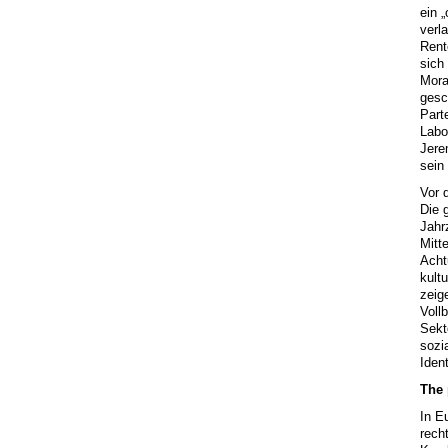
ein 
verl
Rente
sich
Mora
gesc
Part
Labo
Jere
sein
Vor 
Die 
Jahr
Mitt
Acht
kult
zeig
Voll
Sekt
sozi
Ident
The 
In E
rech