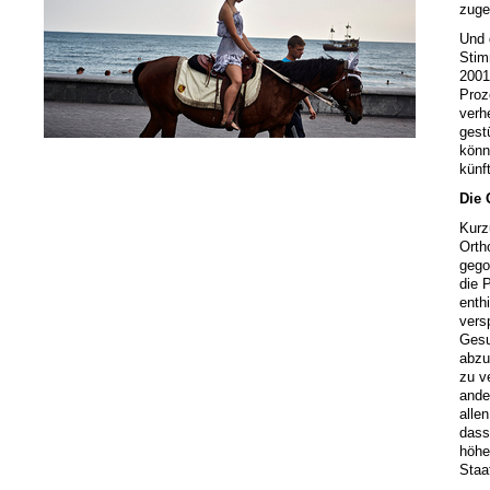
zuge
Und 
Stim
2001
Proz
verh
gest
könn
künf
Die 
Kurz
Orth
gego
die 
enth
vers
Gesu
abzu
zu v
ande
alle
dass
höhe
Staat