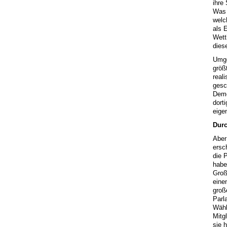
ihre
Was 
welc
als 
Wett
dies
Umge
größ
real
gesc
Demo
dort
eige
Durc
Aber 
ersc
die 
habe
Groß
eine
groß
Parl
Wähl
Mitg
sie 