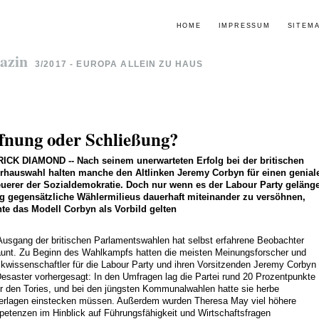
HOME
IMPRESSUM
SITEM
azin
3/2017 - EUROPA ALLEIN ZU HAUS
fnung oder Schließung?
RICK DIAMOND
--
Nach seinem unerwarteten Erfolg bei der britischen
rhauswahl halten manche den Altlinken Jeremy Corbyn für einen genial
uerer der Sozialdemokratie. Doch nur wenn es der Labour Party gelänge
ig gegensätzliche Wählermilieus dauerhaft miteinander zu versöhnen,
te das Modell Corbyn als Vorbild gelten
Ausgang der britischen Parlamentswahlen hat selbst erfahrene Beobachter
aunt. Zu Beginn des Wahlkampfs hatten die meisten Meinungsforscher und
tikwissenschaftler für die Labour Party und ihren Vorsitzenden Jeremy Corbyn
Desaster vorhergesagt: In den Umfragen lag die Partei rund 20 Prozentpunkte
er den Tories, und bei den jüngsten Kommunalwahlen hatte sie herbe
erlagen einstecken müssen. Außerdem wurden Theresa May viel höhere
etenzen im Hinblick auf Führungsfähigkeit und Wirtschaftsfragen