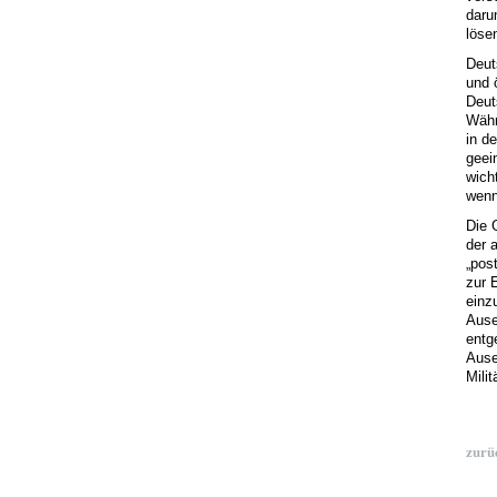
daru
löse
Deut
und 
Deut
Währ
in d
geei
wich
wenn
Die 
der 
„pos
zur 
einz
Ause
entg
Ause
Mili
zurü