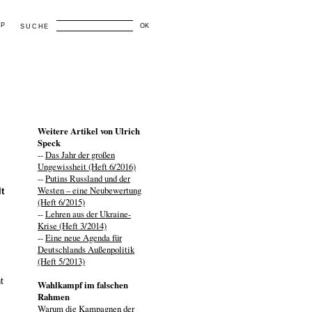
AP
OK
SUCHE
Weitere Artikel von Ulrich
Speck
--
Das Jahr der großen
Ungewissheit (Heft 6/2016)
--
Putins Russland und der
Westen – eine Neubewertung
t
(Heft 6/2015)
--
Lehren aus der Ukraine-
Krise (Heft 3/2014)
--
Eine neue Agenda für
Deutschlands Außenpolitik
(Heft 5/2013)
t
Wahlkampf im falschen
Rahmen
Warum die Kampagnen der