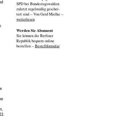
nd
SPD bei Bundestagswahlen
zuletzt regelmäßig geschei-
tert sind -- Von Gerd Mielke --
weiterlesen
s
Werden Sie Abonnent
Sie können die Berliner
Republik bequem online
bestellen --
Bestellformular
e
ne
n,
011