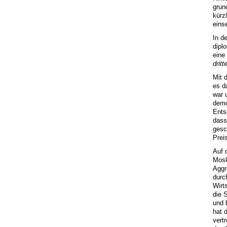
grun
kürzl
eins
In d
dipl
eine
drit
Mit 
es d
war 
demo
Ents
dass
gesc
Prei
Auf 
Mosk
Aggr
durc
Wirt
die 
und 
hat 
vert