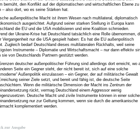
m bemüht, den Konflikt auf der diplomatischen und wirtschaftlichen Ebene zu
n – also dort, wo es seine Stärken hat.
sche außenpolitische Macht ist ihrem Wesen nach multilateral, diplomatisch
ökonomisch ausgerichtet. Aufgrund seiner starken Stellung in Europa kann
schland die EU und die USA mobilisieren und eine Koalition schmieden.
end der Ukraine-Krise hat Deutschland tatsächlich eine Rolle übernommen, d
er Vergangenheit nur die USA gespielt haben: Es hat die EU außenpolitisch
nt. Zugleich bedarf Deutschland dieses multilateralen Rückhalts, weil seine
tigsten Instrumente – Diplomatie und Wirtschaftsmacht – nur dann effektiv si
 sie von Deutschlands Partnern gestützt werden.
Grenzen deutscher außenpolitischer Führung sind allerdings dort erreicht, wo 
anderen Seite ein Gegner steht, der nicht bereit ist, sich auf eine solche
tmoderne“ Außenpolitik einzulassen – ein Gegner, der auf militärische Gewalt
Erreichung seiner Ziele setzt, und bereit und fähig ist, die deutsche Seite
uschüchtern. Wenn die militärische Dimension der Macht ins Zentrum der
inandersetzung rückt, vermag Deutschland einem Aggressor wenig
egenzusetzen. Deutsche Macht und zivile Instrumente können in einer solche
inandersetzung nur zur Geltung kommen, wenn sie durch die amerikanische
tärmacht komplementiert werden.
ck zur Ausgabe