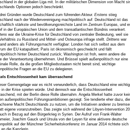
schland in der globalen Liga mit. In der militärischen Dimension von Macht si
schlands Optionen jedoch beschränkt.
drei Gründen wurde Deutschland zum führenden Akteur.
Erstens
stieg
schland nach der Wiedervereinigung machtpolitisch auf: Deutschland ist das
schaftlich stärkste und bevölkerungsreichste Land im Zentrum Europas, und e
tief in der Europäischen Union und dem transatlantischen Bündnis verankert.
tens
war die Ukraine-Krise für Deutschland von zentraler Bedeutung, weil sie
Verhältnis zu Russland und Mittel- und Osteuropa infrage stellt.
Drittens
war
and anders als Führungsmacht verfügbar: London hat sich selbst aus dem
rum der EU katapultiert; Paris ist ökonomisch geschwächt und fällt
tpolitisch hinter Deutschland zurück; Washington ist froh, wenn andere die
e der Verantwortung übernehmen. Und Brüssel spielt außenpolitisch nur eine
inale Rolle, da die großen Mitgliedsstaaten nicht bereit sind, wichtige
npolitische Fragen an die EU zu delegieren.
els Entschlossenheit kam überraschend
ieser Gemengelage war es nicht verwunderlich, dass Deutschland eine wichtig
e in der Krise spielen würde. Und dennoch war die Entschlossenheit
raschend, mit der Berlin diese Rolle übernahm. Angela Merkel hatte zuvor kei
en außenpolitischen Führungsambitionen gezeigt. Sie tendierte eher dazu, die
chsene Macht Deutschlands zu nutzen, um die Initiativen anderer zu bremse
att eigene voranzutreiben. Das zeigte sich während der Libyen-Intervention 2
auch in Bezug auf den Bürgerkrieg in Syrien. Der Aufruf von Frank-Walter
nmeier, Joachim Gauck und Ursula von der Leyen für eine aktivere deutsche
npolitik auf der Münchner Sicherheitskonferenz im Januar 2014 richtete sich
 an die Kanzlerin.