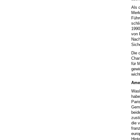
Als 
Merk
Führ
schl
1990
von 
Nach
Sich
Die 
Char
für 
gewi
wich
Amer
Wash
habe
Pari
Geme
beid
zust
die 
fran
euro
Hint