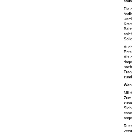
stan
Die 
östl
werd
Krem
Beis
solc
Soli
Auch
Ents
Als 
dage
nach
Frag
zumi
Wenn
Mili
Zum 
zusa
Sich
esse
ange
Russ
vers