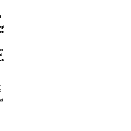
d
ngt
nen
en
at
 zu
l
t
nd