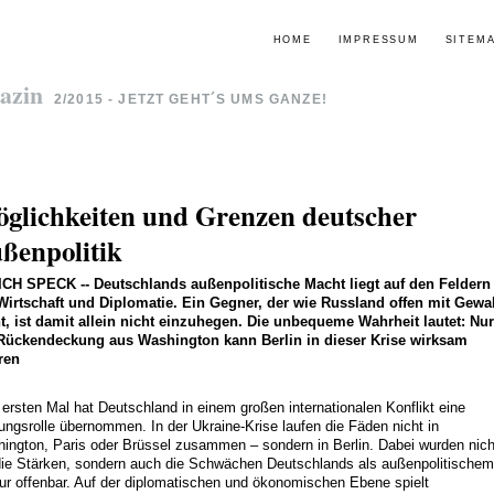
HOME
IMPRESSUM
SITEM
azin
2/2015 - JETZT GEHT´S UMS GANZE!
glichkeiten und Grenzen deutscher
ßenpolitik
ICH SPECK
--
Deutschlands außenpolitische Macht liegt auf den Feldern
Wirtschaft und Diplomatie. Ein Gegner, der wie Russland offen mit Gewal
t, ist damit allein nicht einzuhegen. Die unbequeme Wahrheit lautet: Nur
Rückendeckung aus Washington kann Berlin in dieser Krise wirksam
ren
ersten Mal hat Deutschland in einem großen internationalen Konflikt eine
ungsrolle übernommen. In der Ukraine-Krise laufen die Fäden nicht in
ington, Paris oder Brüssel zusammen – sondern in Berlin. Dabei wurden nich
die Stärken, sondern auch die Schwächen Deutschlands als außenpolitischem
ur offenbar. Auf der diplomatischen und ökonomischen Ebene spielt