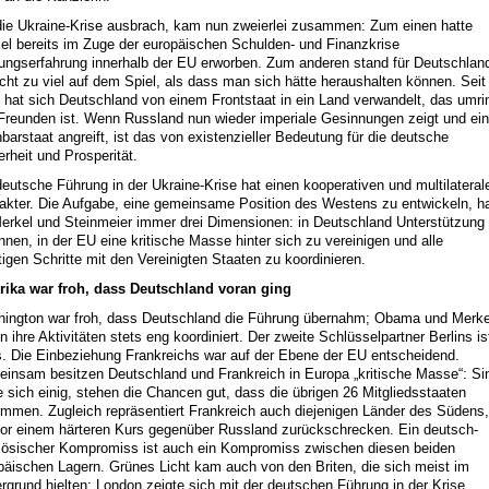
die Ukraine-Krise ausbrach, kam nun zweierlei zusammen: Zum einen hatte
el bereits im Zuge der europäischen Schulden- und Finanzkrise
ungserfahrung innerhalb der EU erworben. Zum anderen stand für Deutschlan
icht zu viel auf dem Spiel, als dass man sich hätte heraushalten können. Seit
 hat sich Deutschland von einem Frontstaat in ein Land verwandelt, das umri
Freunden ist. Wenn Russland nun wieder imperiale Gesinnungen zeigt und ei
barstaat angreift, ist das von existenzieller Bedeutung für die deutsche
erheit und Prosperität.
deutsche Führung in der Ukraine-Krise hat einen kooperativen und multilateral
akter. Die Aufgabe, eine gemeinsame Position des Westens zu entwickeln, h
Merkel und Steinmeier immer drei Dimensionen: in Deutschland Unterstützung
nnen, in der EU eine kritische Masse hinter sich zu vereinigen und alle
tigen Schritte mit den Vereinigten Staaten zu koordinieren.
ika war froh, dass Deutschland voran ging
ington war froh, dass Deutschland die Führung übernahm; Obama und Merke
n ihre Aktivitäten stets eng koordiniert. Der zweite Schlüsselpartner Berlins is
s. Die Einbeziehung Frankreichs war auf der Ebene der EU entscheidend.
insam besitzen Deutschland und Frankreich in Europa „kritische Masse“: Si
e sich einig, stehen die Chancen gut, dass die übrigen 26 Mitgliedsstaaten
immen. Zugleich repräsentiert Frankreich auch diejenigen Länder des Südens,
vor einem härteren Kurs gegenüber Russland zurückschrecken. Ein deutsch-
zösischer Kompromiss ist auch ein Kompromiss zwischen diesen beiden
päischen Lagern. Grünes Licht kam auch von den Briten, die sich meist im
ergrund hielten: London zeigte sich mit der deutschen Führung in der Krise