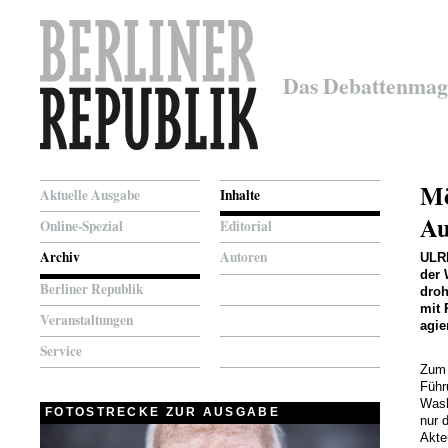
Das Debattenmag
Mö
Aktuelle Ausgabe
Inhalte
Au
Online-Spezial
Editorial
Archiv
Autoren
ULR
der 
Berliner Republik
droh
mit 
Veranstaltungen
agie
Service
Zum 
Führ
Wash
FOTOSTRECKE ZUR AUSGABE
nur 
Akte