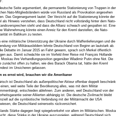
d“.
deutsche Seite argumentiert, die permanente Stationierung von Truppen in de
ichen Nato-Mitgliedsländern würde von Russland als Provokation angesehen
en. Das Gegenargument lautet: Der Verzicht auf die Stationierung könnte der
l als Hinweis verstehen, dass Deutschland nicht vollständig hinter dem Nato-
tandsversprechen steht und dass die Allianz schwach und gespalten ist. Eine
he Wahrnehmung könnte einen Anreiz für den Kreml darstellen, die Nato-
darität im Baltikum zu testen.
 eine militärische Unterstützung der Ukraine durch Waffenlieferungen und die
endung von Militärausbildern lehnte Deutschland von Beginn an lautstark ab.
die Debatte im Januar 2015 an Fahrt gewann, sprach sich Merkel öffentlich
gen aus. Damit schwächte sie im Vorfeld ihrer Reise mit François Hollande
 Moskau ihre Verhandlungsposition gegenüber Wladimir Putin ohne Not. Die
e zunächst offen zu halten, wie dies Barack Obama tat, hätte den Kreml
ndest im Unsicheren gelassen.
 es ernst wird, brauchen wir die Amerikaner
tärisch ist Deutschland als außenpolitischer Akteur offenbar doppelt beschränk
einen, weil weite Teile der Bevölkerung alles, was mit dem Militär
mmenhängt, entschieden ablehnen. Zum anderen, weil Deutschland von der
erheitsgarantie seiner Alliierten abhängig ist. Die deutsche Zivilmacht bleibt
nziell auf die symbiotische Verbindung mit der Militärmacht der USA
wiesen, die Deutschland seinerseits rückversichert.
lands Stärke dagegen liegt spiegelverkehrt vor allem im Militärischen. Mosk
ucht, diese Stärke in der Ukraine auszuspielen, während Deutschland sich