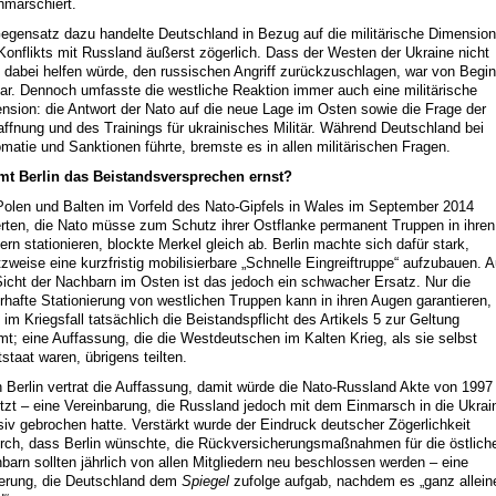
hmarschiert.
egensatz dazu handelte Deutschland in Bezug auf die militärische Dimension
Konflikts mit Russland äußerst zögerlich. Dass der Westen der Ukraine nicht
v dabei helfen würde, den russischen Angriff zurückzuschlagen, war von Begi
lar. Dennoch umfasste die westliche Reaktion immer auch eine militärische
nsion: die Antwort der Nato auf die neue Lage im Osten sowie die Frage der
ffnung und des Trainings für ukrainisches Militär. Während Deutschland bei
omatie und Sanktionen führte, bremste es in allen mili­tärischen Fragen.
t Berlin das Beistandsversprechen ernst?
Polen und Balten im Vorfeld des Nato-Gipfels in Wales im September 2014
erten, die Nato müsse zum Schutz ihrer Ostflanke permanent Truppen in ihren
ern stationieren, blockte Merkel gleich ab. Berlin machte sich dafür stark,
tzweise eine kurzfristig mobilisierbare „Schnelle Eingreiftruppe“ aufzubauen. 
Sicht der Nachbarn im Osten ist das jedoch ein schwacher Ersatz. Nur die
rhafte Stationierung von westlichen Truppen kann in ihren Augen garantieren,
 im Kriegsfall tatsächlich die Beistandspflicht des Artikels 5 zur Geltung
t; eine Auffassung, die die Westdeutschen im Kalten Krieg, als sie selbst
tstaat waren, übrigens teilten.
 Berlin vertrat die Auffassung, damit würde die Nato-Russland Akte von 1997
etzt – eine Vereinbarung, die Russland jedoch mit dem Einmarsch in die Ukrai
iv gebrochen hatte. Verstärkt wurde der Eindruck deutscher Zögerlichkeit
rch, dass Berlin wünschte, die Rückversicherungsmaßnahmen für die östlich
barn sollten jährlich von allen Mitgliedern neu beschlossen werden – eine
erung, die Deutschland dem
Spiegel
zufolge aufgab, nachdem es „ganz allein