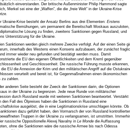
dsätzlich einverstanden. Der britische Außenminister Philip Hammond sagte
ich, Merkel sei eine der „Waffen”, die die „freie Welt” in der Ukraine-Krise
etze.
er Ukraine-Krise besteht der Ansatz Berlins aus drei Elementen:
Erstens
omatische Bemühungen, um permanent die Bereitschaft Moskaus auszuloten,
 diplomatische Lösung zu finden,
zweitens
Sanktionen gegen Russland, und
tens
Unterstützung für die Ukraine.
den Sanktionen werden gleich mehrere Zwecke verfolgt. Auf der einen Seite g
arum, innerhalb des Westens einen Konsens aufzubauen, der zunächst fragli
und immer wieder neu gefunden und bestätigt werden muss. Damit
nstrierte die EU den eigenen Öffentlichkeiten und dem Kreml gegenüber
chlossenheit und Geschlossenheit. Die russische Führung musste erkennen,
 die EU die Annexion der Krim und den militärischen Angriff auf die Ostukrain
hlossen verurteilt und bereit ist, für Gegenmaßnahmen einen ökonomischen
s zu zahlen.
der anderen Seite besteht der Zweck der Sanktionen darin, die Optionen
aus in der Ukraine zu begrenzen. Jede neue Runde von militärischer
ession durch Russland wurde mit weiteren Sanktionen beantwortet. Verstärkt
h den Fall des Ölpreises haben die Sanktionen in Russland eine
schaftskrise ausgelöst, die in eine Legitimationskrise umschlagen könnte. Ob
Sanktionen dazu geführt haben, den Vormarsch der von Russland kontrollierte
bewaffneten Truppen in der Ukraine zu verlangsamen, ist umstritten. Immerhi
der russische Oppositionelle Alexej Navalny in
Le Monde
die Auffassung
reten, ohne die Sanktionen wäre die russische Armee bis nach Odessa