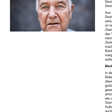
Deut
Deut
Aus 
Deut
wirt
ist 
Zwei
das 
niem
Zent
mach
Bürd
marg
auße
Merk
In d
Roll
über
groß
gewa
anst
wie 
Stei
Auße
auch