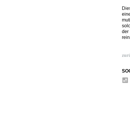
Die
eine
mut
solc
der
rei
zur
SO