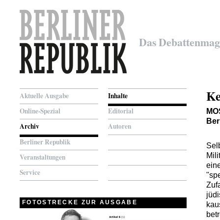
Das Debattenmag
Ke
Aktuelle Ausgabe
Inhalte
Online-Spezial
Editorial
MO
Ber
Archiv
Autoren
Berliner Republik
Sel
Mili
Veranstaltungen
ein
Service
"sp
Zuf
jüdi
FOTOSTRECKE ZUR AUSGABE
kau
bet