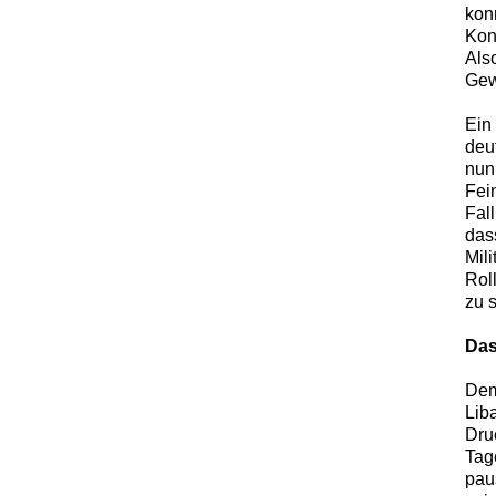
kon
Kon
Als
Gew
Ein
deu
nun
Fei
Fal
das
Mili
Rol
zu s
Das
Dem
Lib
Dru
Tag
pau