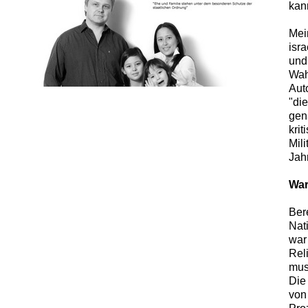
kan
Mei
isr
und
Wah
Aut
"die
gen
krit
Mili
Jah
War
Ber
Nat
war
Rel
mus
Die
von