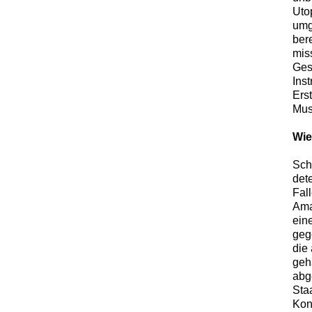
Utop
umg
ber
mis
Gesc
Ins
Ers
Mus
Wie
Sch
det
Fal
Ama
eine
geg
die 
geh
abge
Sta
Kon