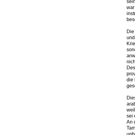
sei
war
ins
bes
Die
und
Krie
son
anw
nic
Des
pro
die
gesc
Dies
ara
weil
sei
An 
Tam
unb