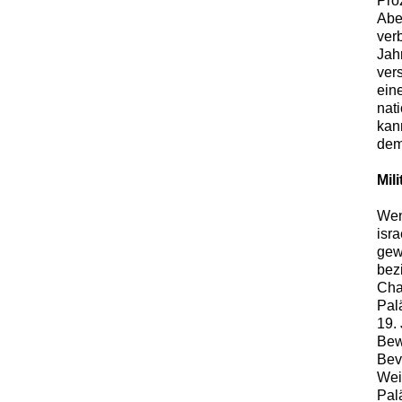
Pro
Abe
ver
Jah
ver
ein
nat
kan
dem
Mil
Wen
isr
gew
bez
Cha
Pal
19.
Bew
Bev
Wei
Pal