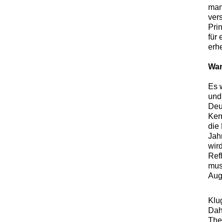
man
ver
Pri
für
erhe
War
Es 
und
Deu
Ker
die
Jah
wir
Ref
mus
Aug
Klu
Dah
The