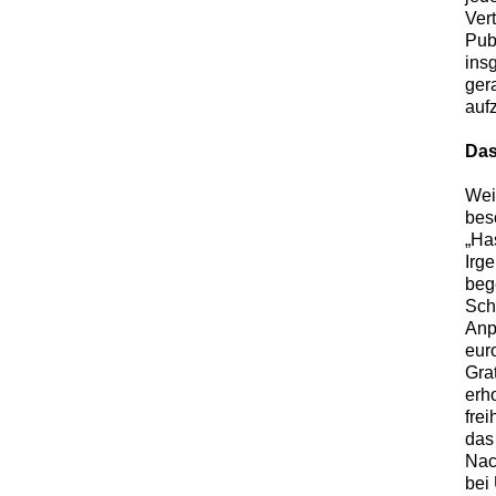
Vert
Pub
ins
gera
aufz
Das
Wei
bes
„Ha
Irg
beg
Sch
Anp
eur
Gra
erh
frei
das
Nach
bei