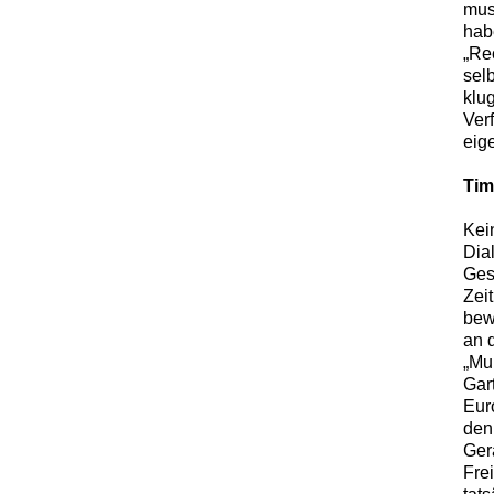
muss
hab
„Rec
selb
klu
Verf
eig
Tim
Kei
Dia
Ges
Zei
bew
an 
„Mu
Gar
Euro
denu
Ger
Fre