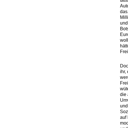
tat
Aut
das,
Mil
und
Bot
Eur
wol
hät
Frei
Doc
ihr
wer
Frei
wüt
die
Umve
und
Soz
auf
mod