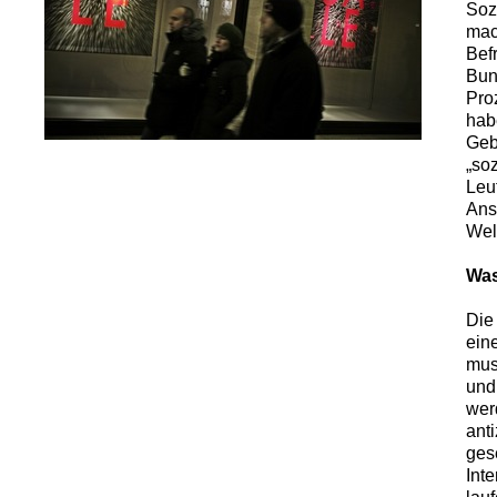
Soz
mach
Bef
Bun
Pro
hab
Geb
„soz
Leu
Ans
Wel
Was
Die 
ein
mus
und
wer
anti
gese
Int