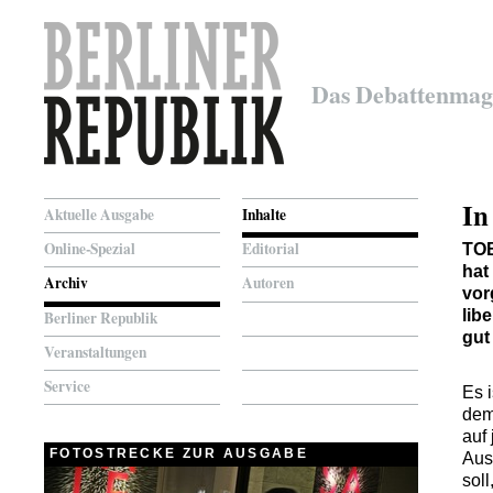
Das Debattenmag
In
Aktuelle Ausgabe
Inhalte
Online-Spezial
Editorial
TO
hat
Archiv
Autoren
vor
lib
Berliner Republik
gut 
Veranstaltungen
Service
Es 
dem
auf
FOTOSTRECKE ZUR AUSGABE
Aus
soll