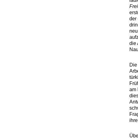
lau
Frei
ers
der
dri
neu
aufz
die 
Nau
Die
Arbe
tür
Frü
am P
die
Antw
sch
Fra
ihr
Übe