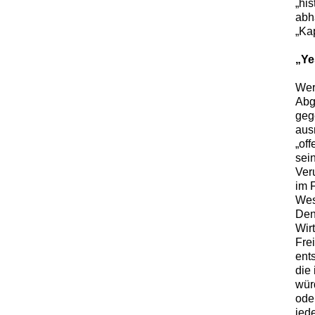
„hi
abh
„Kap
„Ye
Wer
Abg
geg
aus
„off
sei
Ver
im 
Wes
Denn
Wir
Frei
ent
die 
würd
ode
jed