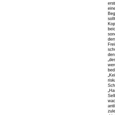
ers
eine
Beg
sol
Kop
beid
sond
dem
Fre
sch
den
„de
wer
beda
„Ke
ris
Sch
„Ha
Sel
wac
ant
zul