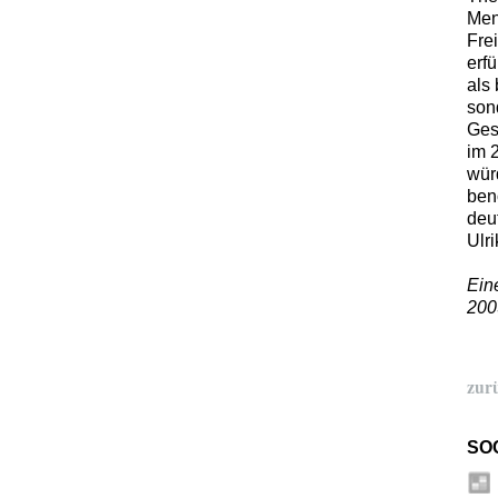
Men
Fre
erfü
als
son
Ges
im 
wür
ben
deu
Ulr
Ein
200
zur
SO