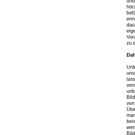
und
höc
bef
erm
dar
eig
Vor
zu 
Dah
Unt
unse
las
ver
unb
Bil
von
Übe
man
bei
wen
Bild