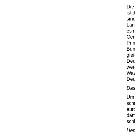
Die
ist
sind
Länd
es 
Gem
Pri
Bun
gle
Deu
wer
Was
Deu
Das 
Um 
sch
eur
dam
sch
Her