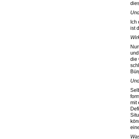
die
Und
Ich
ist
Wir
Nun,
und 
die
sch
Bür
Und
Sel
for
mit 
Def
Sit
kön
ein
Was