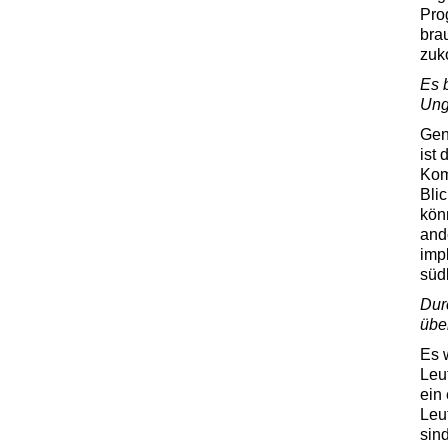
Pro
bra
zuk
Es 
Ung
Gen
ist
Kom
Bli
kön
and
impl
süd
Dur
übe
Es 
Leu
ein
Leut
sin