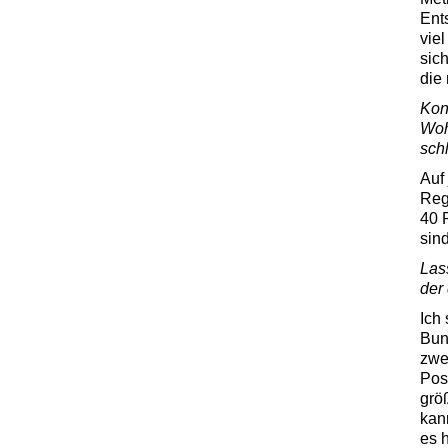
Ents
vie
sich
die 
Kon
Woh
sch
Auf
Reg
40 
sin
Las
der
Ich 
Bund
zwe
Pos
grö
kan
es 