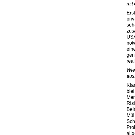
mit
Erst
pri
seh
zus
USA
not
ein
gen
rea
Wie
aus
Kla
ble
Men
Risi
Bel
Mül
Sch
Pro
all