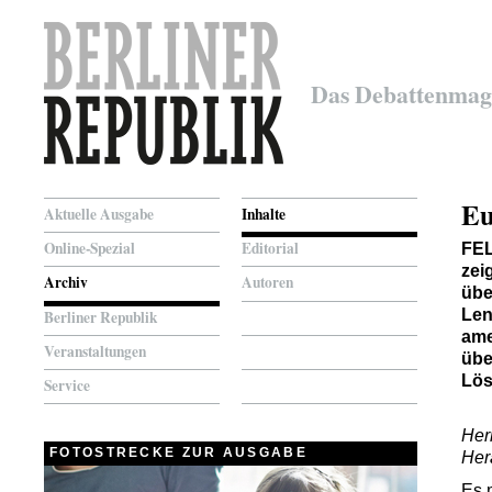
Das Debattenmag
Eu
Aktuelle Ausgabe
Inhalte
Online-Spezial
Editorial
FE
zei
Archiv
Autoren
übe
Len
Berliner Republik
ame
Veranstaltungen
übe
Lö
Service
Her
FOTOSTRECKE ZUR AUSGABE
Her
Es 