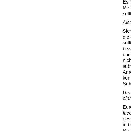
Es 
Men
soll
Als
Sich
gle
sol
bez
übe
nic
sub
Anr
kom
Sub
Um n
ein
Eur
Inc
ges
ind
Met