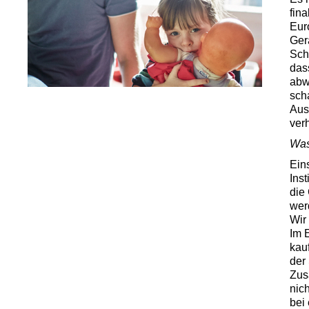
fin
Eur
Ger
Sch
das
abw
sch
Aust
ver
Was
Ein
Ins
die
wer
Wir
Im 
kau
der
Zus
nic
bei