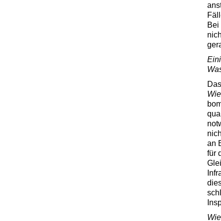
ans
Fäl
Bei
nich
ger
Ein
Was
Das
Wie
bom
qua
not
nic
an 
für 
Gle
Inf
die
sch
Insp
Wie