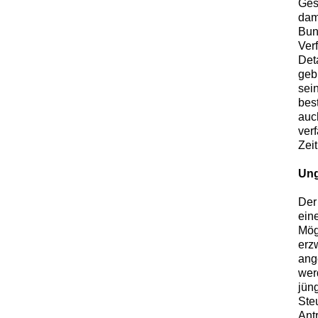
Ges
dam
Bun
Ver
Det
geb
sei
bes
auc
ver
Zeit
Ung
Der
ein
Mög
erz
ang
wer
jün
Ste
Ant