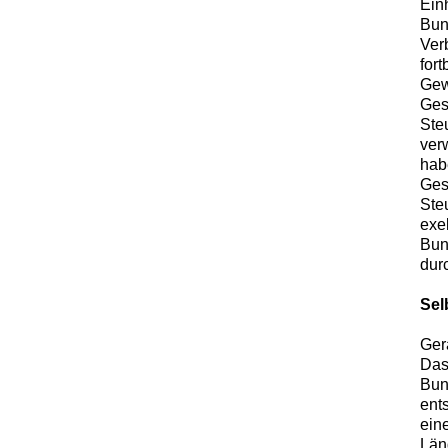
Ein
Bun
Ver
for
Gew
Ges
Ste
ver
hab
Ges
Ste
exe
Bun
dur
Sel
Ger
Das
Bun
ent
ein
Län