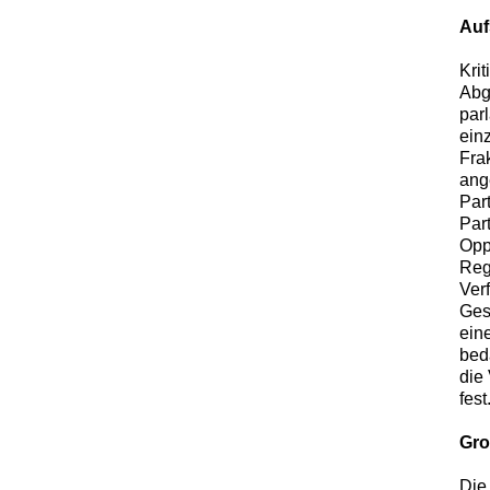
Auf
Kri
Abg
par
ein
Fra
ang
Par
Par
Opp
Reg
Ver
Ges
ein
bed
die
fest
Gro
Die