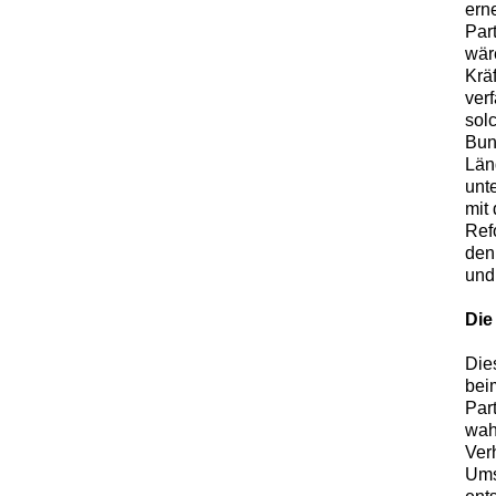
ern
Par
wäre
Krä
ver
sol
Bun
Länd
unt
mit
Ref
den
und
Die
Die
bei
Par
wah
Ver
Ums