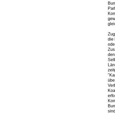
Bun
Par
Kon
gew
glei
Zugl
die
ode
Zus
dene
Sel
Län
zei
"Ka
übe
Ver
Koa
erf
Kon
Bun
sind