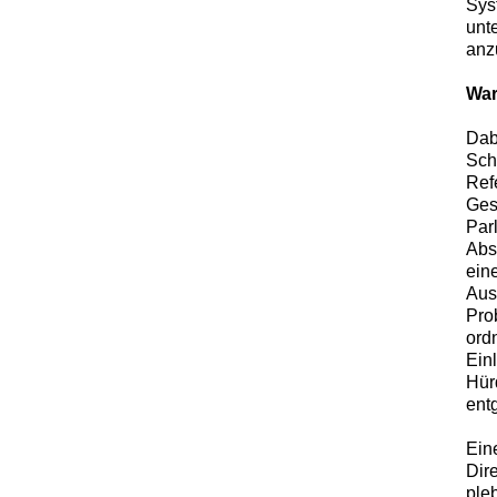
Sys
unt
anz
War
Dabe
Sch
Refe
Ges
Par
Abs
ein
Aus
Pro
ord
Ein
Hür
ent
Eine
Dir
ple