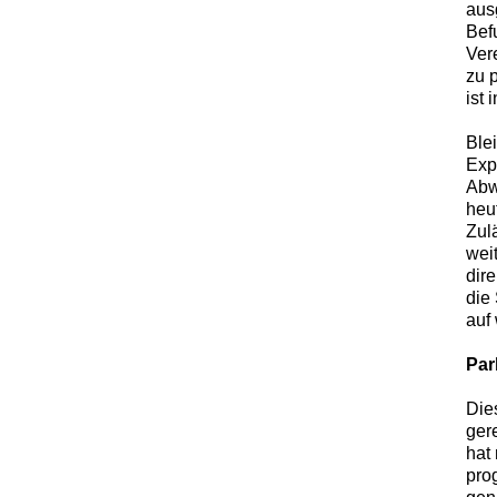
aus
Bef
Ver
zu 
ist
Blei
Exp
Abw
heut
Zul
wei
dir
die
auf
Par
Die
ger
hat
pro