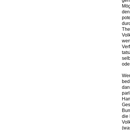
gen
Mögl
den
pote
dur
The
Vol
wen
Ver
tat
sel
ode
Wen
bed
dan
par
Ham
Ges
Bun
die
Vol
(wa