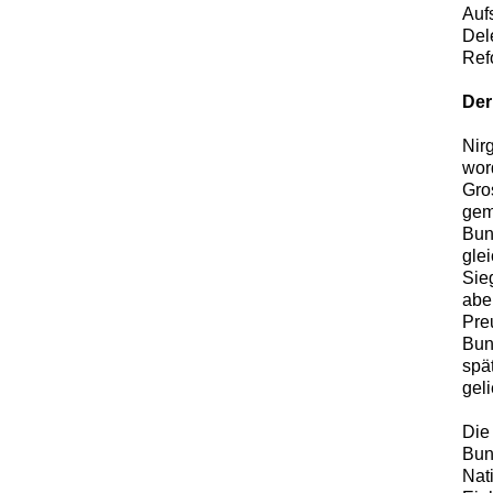
Auf
Del
Ref
Der
Nir
wor
Gro
gem
Bun
glei
Sie
abe
Pre
Bun
spä
gel
Die
Bun
Nat