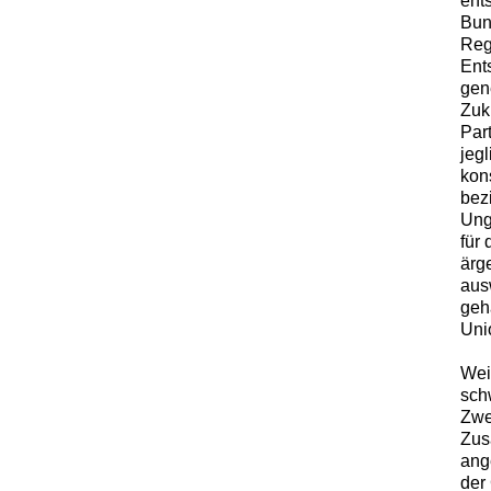
ent
Bun
Reg
Ent
gene
Zuk
Par
jeg
kon
bez
Ung
für
ärge
aus
geh
Unio
Wei
schw
Zwe
Zus
ang
der