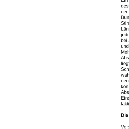
Ein
des
der
Bund
Sti
Län
jed
bei
und
Mehr
Abs
lieg
Schä
wah
den
kön
Abs
Ein
fak
Die
Ver