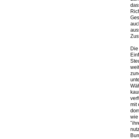
das
Ric
Ges
auc
aus
Zus
Die
Ein
Ste
wei
zun
unt
Wäh
kau
ver
mit 
dom
wie
"ih
nut
Bun