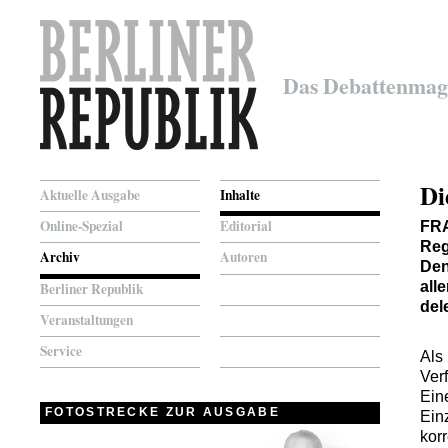
Das Debattenmag
Di
Aktuelle Ausgabe
Inhalte
Online-Spezial
Editorial
FR
Reg
Archiv
Autoren
Den
all
Berliner Republik
del
Veranstaltungen
Service
Als
Ver
Ein
FOTOSTRECKE ZUR AUSGABE
Ein
kor