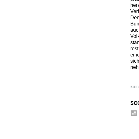
her
Ver
Denn
Bun
auc
Vol
stä
res
ein
sic
neh
zur
SO