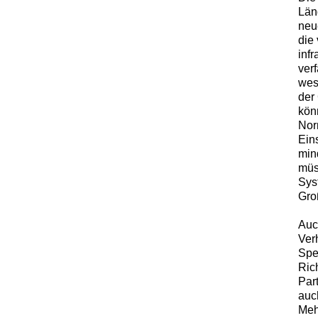
Län
neu
die
inf
ver
wes
der
kön
Nor
Ein
min
müs
Sys
Gro
Auc
Ver
Spe
Ric
Par
auc
Meh