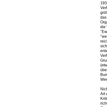
193
Ver
grö
das
Org
die
"Ew
"we
rei
sic
entw
Ver
Grun
(et
übe
Bun
Wer
Nic
Art
Kri
ric