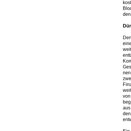
kos
Blo
den
Dür
Den
ein
wei
ent
Kom
Ges
nen
zwe
Fin
wei
von
beg
aus
den
ent