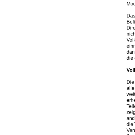
Mod
Das
Bef
Dire
nic
Vol
ein
dann
die
Vol
Die
alle
wei
erh
Tel
zei
and
die 
Ver