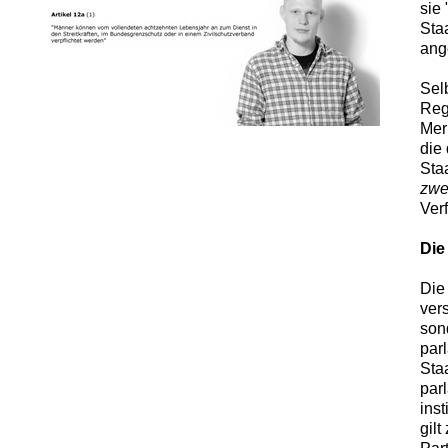
sie 
Sta
ang
Sel
Reg
Mer
die
Sta
zwe
Ver
Die
Die
ver
son
par
Sta
par
ins
gil