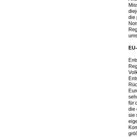
Mis
die
die
Nor
Reg
ums
EU-
Ent
Reg
Vol
Ent
Rüc
Eur
sehr
für
die
sie
eige
Kom
grö