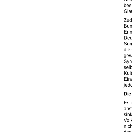
bes
Gla
Zud
Bun
Eri
Deu
Sor
die
gew
Sym
sel
Kul
Ein
jed
Die
Es 
ans
sin
Vol
nic