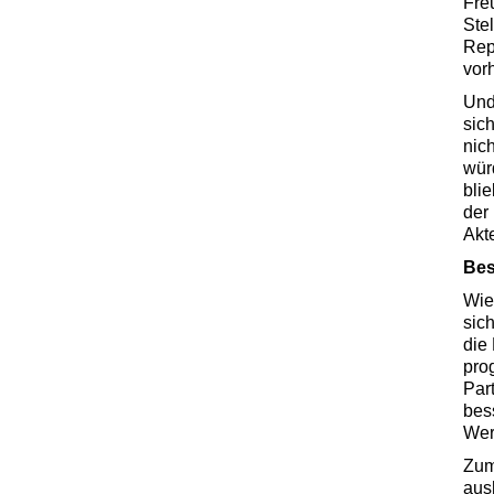
Fre
Ste
Rep
vor
Un
sic
nich
wür
bli
der
Akt
Bes
Wie
sic
die 
pro
Par
bes
Wert
Zum
aus