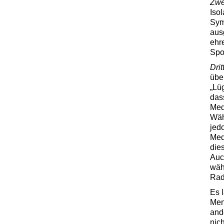
Zwe
Iso
Symp
aus
ehr
Spo
Dri
über
„Lü
das
Med
Wähl
jed
Med
die
Auc
wäh
Rad
Es 
Men
and
nic