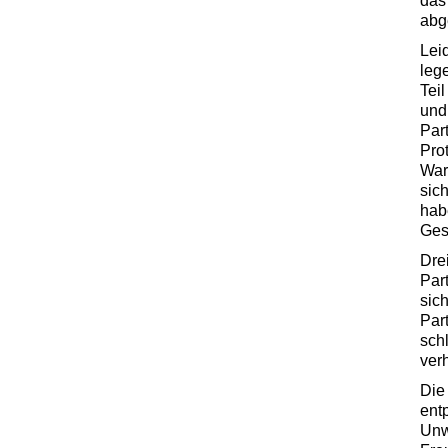
das
abg
Lei
leg
Tei
und 
Par
Pro
War
sic
hab
Ges
Dre
Par
sic
Par
sch
verh
Di
entp
Unw