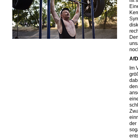
ist
Ein
Ker
Sym
disk
rech
Den
uns
noch
AfD
Im 
grö
dabe
den
ans
eine
sch
Zwa
ein
der
sog
ent