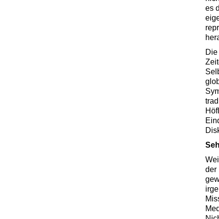
es 
eig
rep
her
Die
Zei
Sel
glo
Sym
tra
Höf
Ein
Dis
Seh
Wei
der 
gew
irge
Miss
Med
Nic