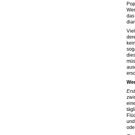
Pop
Wer
das
dia
Viel
der
kei
sog
die
müs
aus
ers
Wed
Ers
zwi
ein
täg
Flü
und
oder