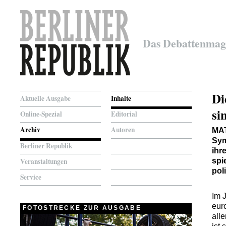
Das Debattenmag
Di
Aktuelle Ausgabe
Inhalte
si
Online-Spezial
Editorial
Archiv
Autoren
MA
Sym
Berliner Republik
ihr
Veranstaltungen
spi
pol
Service
Im 
euro
FOTOSTRECKE ZUR AUSGABE
all