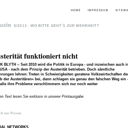
HOME
IMPRESSUM
SITEM
azin
6/2013 - WO BITTE GEHT´S ZUR MEHRHEIT?
sterität funktioniert nicht
K BLYTH
--
Seit 2010 wird die Politik in Europa - und inzwischen auch i
USA - nach dem Prinzip der Austerität betrieben. Doch sämtliche
hrungen lehren: Treten in Schwierigkeiten geratene Volkswirtschaften d
b der Austeritären« bei, dann schlagen sie genau den falschen Weg ein 
alle ihre Probleme verschlimmern sich nur noch weiter
en Text lesen Sie exklusiv in unserer Printausgabe.
ck zur Person
IAL NETWORKS