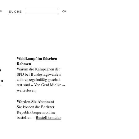
AP
OK
SUCHE
Wahlkampf im falschen
Rahmen
Warum die Kampagnen der
n
SPD bei Bundestagswahlen
zuletzt regelmäßig geschei-
em
tert sind -- Von Gerd Mielke --
-
weiterlesen
Werden Sie Abonnent
Sie können die Berliner
Republik bequem online
bestellen --
Bestellformular