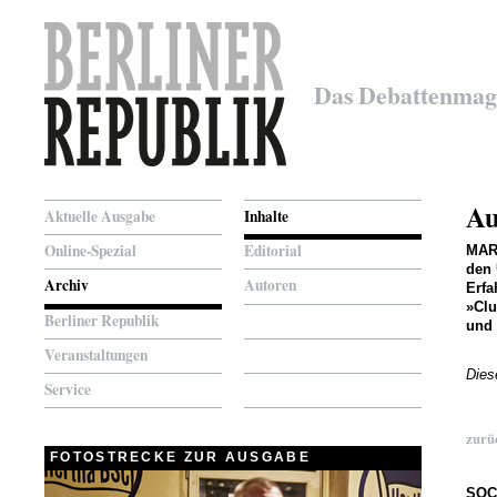
Das Debattenmag
Au
Aktuelle Ausgabe
Inhalte
Online-Spezial
Editorial
MAR
den 
Archiv
Autoren
Erfa
»Clu
Berliner Republik
und 
Veranstaltungen
Dies
Service
zurü
FOTOSTRECKE ZUR AUSGABE
SOC