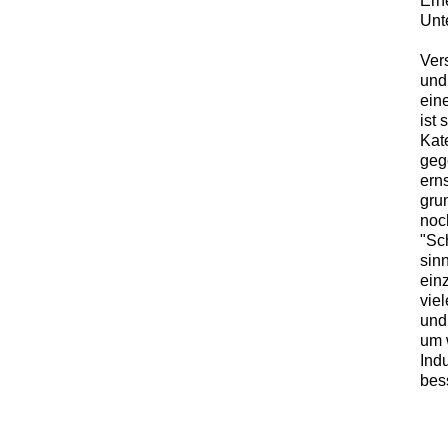
Erne
Unt
Vers
und
ein
ist
Kate
gege
ern
gru
noc
"Sc
sin
ein
vie
und
um 
Ind
bess