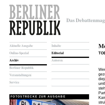
Das Debattenmag
Me
Aktuelle Ausgabe
Inhalte
Online-Spezial
Editorial
TO
Archiv
Autoren
Berliner Republik
Wen
gez
Veranstaltungen
die
Service
umf
ste
Par
FOTOSTRECKE ZUR AUSGABE
Kam
str