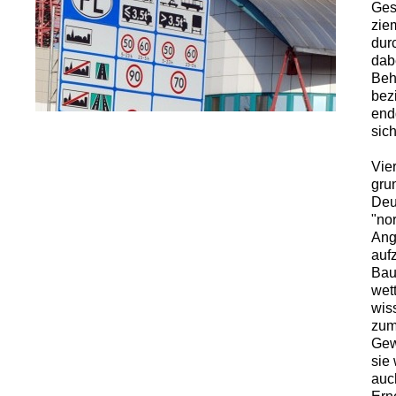
Ges
zie
dur
dab
Beh
bez
end
sic
Vie
gru
Deu
"nor
Ang
auf
Bau
wet
wis
zum
Gew
sie
auc