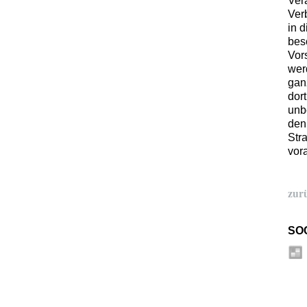
Ver
Ver
in 
bes
Vor
wer
gan
dort
unb
den
Str
vor
zur
SO