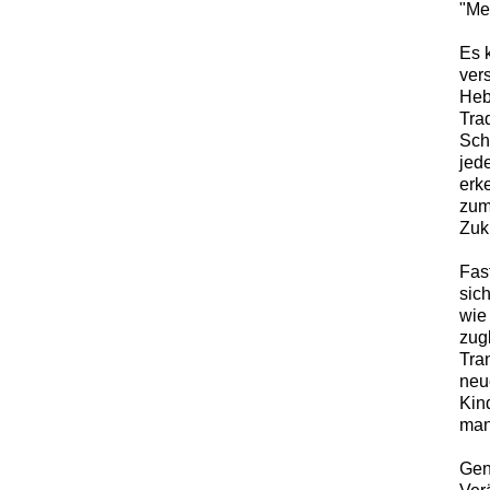
"Me
Es 
ver
Heb
Tra
Schl
jede
erke
zum
Zuk
Fas
sic
wie
zugl
Tra
neu
Kin
man
Gen