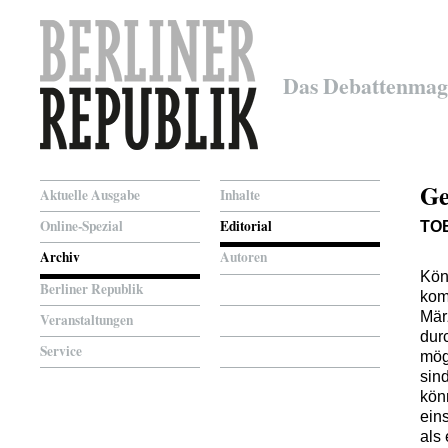
Das Debattenmag
Ge
Aktuelle Ausgabe
Inhalte
Online-Spezial
Editorial
TO
Archiv
Autoren
Kön
Berliner Republik
kom
Mär
Veranstaltungen
dur
Service
mög
sin
kön
ein
als