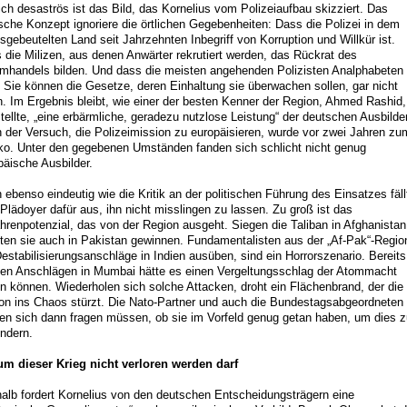
ich desaströs ist das Bild, das Kornelius vom Polizeiaufbau skizziert. Das
sche Konzept ignoriere die örtlichen Gegebenheiten: Dass die Polizei in dem
gsgebeutelten Land seit Jahrzehnten Inbegriff von Korruption und Willkür ist.
 die Milizen, aus denen Anwärter rekrutiert werden, das Rückrat des
mhandels bilden. Und dass die meisten angehenden Polizisten Analphabeten
. Sie können die Gesetze, deren Einhaltung sie überwachen sollen, gar nicht
n. Im Ergebnis bleibt, wie einer der besten Kenner der Region, Ahmed Rashid,
stellte, „eine erbärmliche, geradezu nutzlose Leistung“ der deutschen Ausbilder
 der Versuch, die Polizeimission zu europäisieren, wurde vor zwei Jahren zu
ko. Unter den gegebenen Umständen fanden sich schlicht nicht genug
päische Ausbilder.
 ebenso eindeutig wie die Kritik an der politischen Führung des Einsatzes fäll
 Plädoyer dafür aus, ihn nicht misslingen zu lassen. Zu groß ist das
hrenpotenzial, das von der Region ausgeht. Siegen die Taliban in Afghanistan
ten sie auch in Pakistan gewinnen. Fundamentalisten aus der „Af-Pak“-Regio
Destabilisierungsanschläge in Indien ausüben, sind ein Horrorszenario. Bereits
den Anschlägen in Mumbai hätte es einen Vergeltungsschlag der Atommacht
n können. Wiederholen sich solche Attacken, droht ein Flächenbrand, der die
on ins Chaos stürzt. Die Nato-Partner und auch die Bundestagsabgeordneten
en sich dann fragen müssen, ob sie im Vorfeld genug getan haben, um dies z
indern.
m dieser Krieg nicht verloren werden darf
alb fordert Kornelius von den deutschen Entscheidungsträgern eine