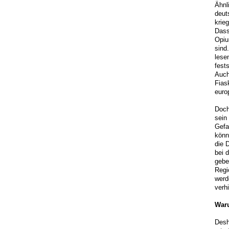
Ähnl
deut
krie
Dass
Opiu
sind
lese
fest
Auch
Fias
euro
Doch
sein
Gefa
könn
die 
bei 
gebe
Regi
werd
verh
Waru
Desh