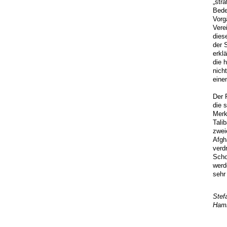
„str
Bede
Vorg
Vere
dies
der 
erkl
die 
nich
eine
Der 
die 
Merk
Tali
zwei
Afgh
verd
Scho
werd
sehr
Stef
Hamb