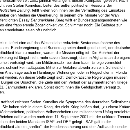
amentsarmee seit 2001 jährlich verlängern, diesen „Kompass“ gelesen. Nach
cht von Stefan Kornelius, Leiter des außenpolitischen Ressorts der
eutschen Zeitung
, fehlt vielen von ihnen bei der Vermittlung des Einsatzes
nüber den Medien die Orientierung. In seinem drei Monate vor der Wahl
ffentlichten Essay
Der unerklärte Krieg
wirft er Bundestagsabgeordneten wie
tärs eine frappierende Zögerlichkeit vor. Schlimmer noch: Die Beiträge zur
anistandebatte seien oft unehrlich.
elius liefert eine auf das Wesentliche reduzierte Bestandsaufnahme des
atzes. Bundesregierung und Bundestag seien damit gescheitert, der deutsch
ntlichkeit klar zu machen, warum die Mission nötig ist. Die Mehrheit der
lkerung ist längst nicht mehr davon überzeugt, dass in Afghanistan die eigen
erheit verteidigt wird. Ein Militäreinsatz, bei dem kaum Erfolge vermeldet
en, scheint kein adäquates Mittel zur Gefahrenabwehr zu sein. Schließlich
en Anschläge auch in Hamburger Wohnungen oder in Flugschulen in Florida
ant werden. An dieser Stelle zeigt sich: Demokratische Regierungen müssen
n Bürgen die Ursachen, die Ziele und den Verlauf der asymmetrischen Kriege
21. Jahrhunderts erklären. Sonst droht ihnen die Gefolgschaft versagt zu
en.
 treffend zeichnet Stefan Kornelius die Symptome des deutschen Selbstbetr
. Sie haben sich in einem Krieg, der nicht Krieg heißen darf, „zu einem Knäue
Widersprüchen, politischen Halbwahrheiten und militärischem Unfug verdichtet
Weichen dafür wurden nach dem 11. September 2001 mit der unklaren Trennu
chen den beiden Mandaten ISAF und OEF gelegt. ISAF galt in der
ntlichkeit als ein „sanfter“, der Friedenssicherung und dem Aufbau dienender