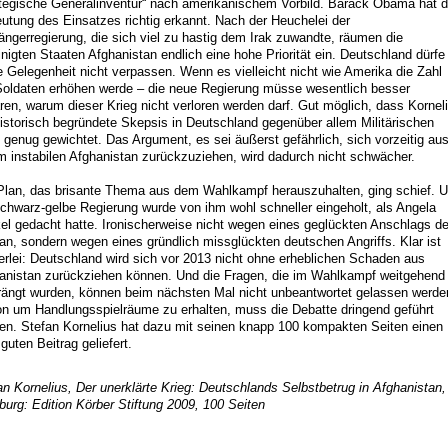
ategische Generalinventur“ nach amerikanischem Vorbild. Barack Obama hat d
utung des Einsatzes richtig erkannt. Nach der Heuchelei der
ängerregierung, die sich viel zu hastig dem Irak zuwandte, räumen die
inigten Staaten Afghanistan endlich eine hohe Priorität ein. Deutschland dürfe
e Gelegenheit nicht verpassen. Wenn es vielleicht nicht wie Amerika die Zahl
Soldaten erhöhen werde – die neue Regierung müsse wesentlich besser
ären, warum dieser Krieg nicht verloren werden darf. Gut möglich, dass Kornel
historisch begründete Skepsis in Deutschland gegenüber allem Militärischen
t genug gewichtet. Das Argument, es sei äußerst gefährlich, sich vorzeitig au
m instabilen Afghanistan zurückzuziehen, wird dadurch nicht schwächer.
Plan, das brisante Thema aus dem Wahlkampf herauszuhalten, ging schief. 
schwarz-gelbe Regierung wurde von ihm wohl schneller eingeholt, als Angela
el gedacht hatte. Ironischerweise nicht wegen eines geglückten Anschlags de
ban, sondern wegen eines gründlich missglückten deutschen Angriffs. Klar ist
erlei: Deutschland wird sich vor 2013 nicht ohne erheblichen Schaden aus
anistan zurückziehen können. Und die Fragen, die im Wahlkampf weitgehend
rängt wurden, können beim nächsten Mal nicht unbeantwortet gelassen werde
n um Handlungsspielräume zu erhalten, muss die Debatte dringend geführt
en. Stefan Kornelius hat dazu mit seinen knapp 100 kompakten Seiten einen
 guten Beitrag geliefert.
an Kornelius, Der unerklärte Krieg: Deutschlands Selbstbetrug in Afghanistan,
urg: Edition Körber Stiftung 2009, 100 Seiten