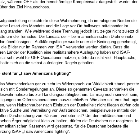
atz, während OEF als der hemdsärmlige Kampfeinsatz dargestellt wurde, der 
 über das Ziel hinausschoss.
Aufgabenteilung erleichterte diese Wahrnehmung, da im ruhigeren Norden die
sche Lesart des Mandats und die Lage vor Ort halbwegs miteinander im
lang standen. Wie weltfremd diese Trennung jedoch ist, zeigte nicht zuletzt d
tte um die Tornados. Der Einsatz der – beim amerikanischen Drohnennetz
hin überflüssigen – Aufklärungsflieger wurde unter der Bedingung genehmigt,
 die Bilder nur im Rahmen von ISAF verwendet werden dürfen. Dass die
ren Länder der Koalition eine realitätsnähere Auslegung haben und ISAF-
rial sehr wohl für OEF-Operationen nutzen, störte da nicht viel. Hauptsache,
hatte sich an die selbst auferlegten Regeln gehalten.
 steht für „I saw Americans fighting“
as Wunschdenken gar zu sehr im Widerspruch zur Wirklichkeit stand, passte
sich mit Sonderregelungen an. Diese so genannten Caveats schränken die
eswehr nahezu bis zur Handlungsunfähigkeit ein. Es mag noch sinnvoll sein,
iligungen an Offensivoperationen auszuschließen. Wie aber soll ernsthaft agie
en, wenn Hubschrauber nach Einbruch der Dunkelheit nicht fliegen dürfen ode
aktive Suche und Vertreibung von Aufständischen, beispielsweise mittels der
elten Durchsuchung von Häusern, verboten ist? Um den militärischen und
tischen Ärger möglichst klein zu halten, dürfen die Deutschen nur reagieren. In
amerikanischen Kasernen wird gespottet, für die Deutschen bedeute die
rzung ISAF „I saw Americans fighting“.