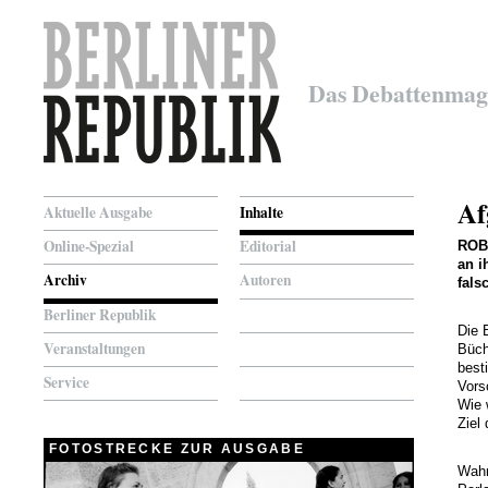
Das Debattenmag
Af
Aktuelle Ausgabe
Inhalte
Online-Spezial
Editorial
ROB
an i
Archiv
Autoren
fals
Berliner Republik
Die 
Veranstaltungen
Büch
best
Service
Vors
Wie 
Ziel
FOTOSTRECKE ZUR AUSGABE
Wahr