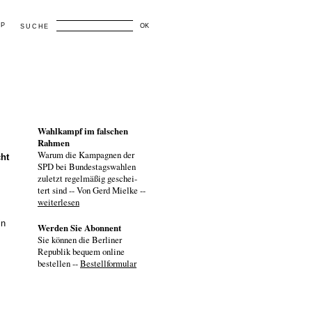
AP
OK
SUCHE
Wahlkampf im falschen
Rahmen
Warum die Kampagnen der
cht
SPD bei Bundestagswahlen
zuletzt regelmäßig geschei-
tert sind -- Von Gerd Mielke --
weiterlesen
in
Werden Sie Abonnent
Sie können die Berliner
Republik bequem online
bestellen --
Bestellformular