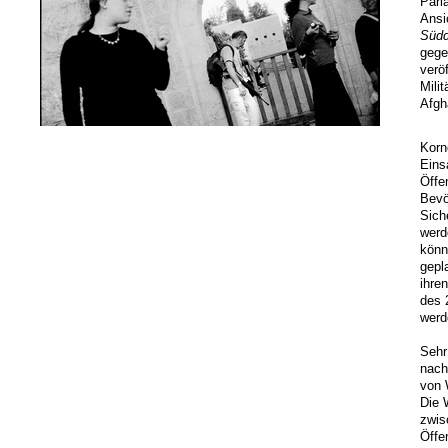
Parl
Ansi
Südd
gege
verö
Mili
Afgh
Korn
Eins
Öffe
Bevö
Sich
werd
könn
gepl
ihre
des 
werd
Sehr
nach
von 
Die 
zwis
Öffe