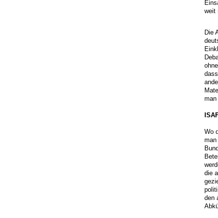
Eins
weit
Die 
deut
Eink
Deba
ohne
dass
ande
Mate
man 
ISAF
Wo d
man 
Bund
Bete
werd
die 
gezi
poli
den 
Abkü