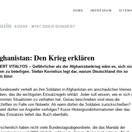
HOME
IMPRESSUM
SITEM
azin
6/2009 - MIST ODER DÜNGER?
ghanistan: Den Krieg erklären
ERT VITALYOS
--
Gefährlicher als der Afghanistankrieg wäre es, sich ni
hm zu beteiligen. Stefan Kornelius legt dar, warum Deutschland ihn so
ch führt
Bundeswehr verteilt an ihre Soldaten in Afghanistan ein anschauliches kleines
lein, das die wichtigsten Einsatzregeln erklärt. Jeder soll wissen, wie er sich 
immten Situationen zu verhalten hat. Genau beschrieben sind etwa die
chriften im Falle von Notwehr: Ab wann dürfen die Soldaten zurückschießen?
weit dürfen sie Angreifer verfolgen? Kurze Hintergrundinformationen über das
 des Einsatzes liefert das Buch ebenfalls.
scheinlich haben nicht viele Bundestagsabgeordnete, die das Mandat der