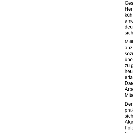
Ges
Her
küh
ame
deu
sich
Mitt
abz
sozi
übe
zu 
heut
erfa
Dat
Arb
Mit
Der 
prak
sic
Alg
Fol