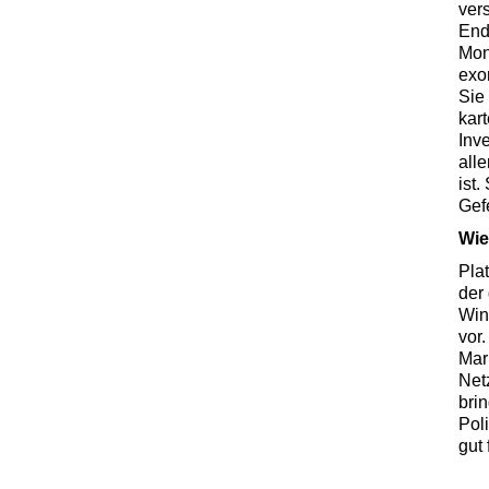
ver
End
Mon
exo
Sie
kart
Inv
all
ist.
Gef
Wie
Plat
der 
Win
vor
Mar
Net
bri
Pol
gut 