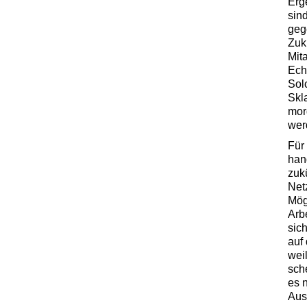
Erg
sin
geg
Zuk
Mit
Ech
Sol
Skl
mor
wer
Für 
han
zuk
Net
Mög
Arb
sich
auf
wei
sch
es n
Aus