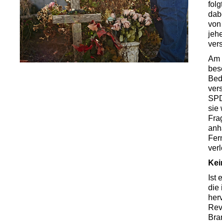
fol
dab
von
jehe
ver
Am 
bes
Bed
ver
SPD
sie
Fra
anh
Fer
verl
Kei
Ist 
die
her
Rev
Bra