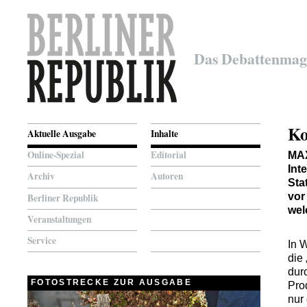
Das Debattenmag
Ko
Aktuelle Ausgabe
Inhalte
Online-Spezial
Editorial
MA
Int
Archiv
Autoren
Sta
vor
Berliner Republik
wel
Veranstaltungen
Service
In 
die 
dur
FOTOSTRECKE ZUR AUSGABE
Pro
nur