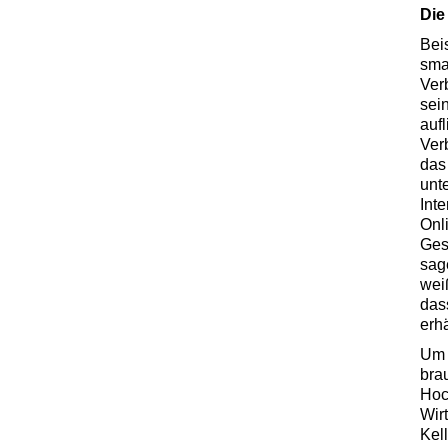
Die
Bei
sma
Ver
sei
aufl
Ver
das
unt
Inte
Onl
Ges
sag
wei
das
erhä
Um 
bra
Hoc
Wirt
Kell