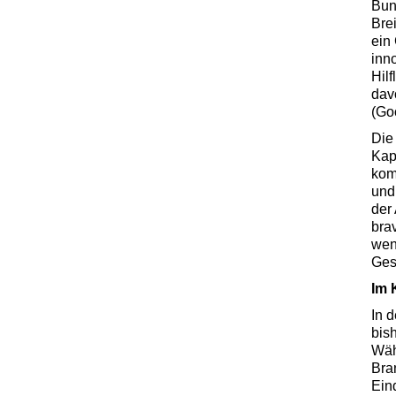
Bun
Bre
ein
inn
Hil
davo
(Go
Die
Kap
kom
und
der
bra
wen
Ges
Im 
In 
bis
Wäh
Bra
Ein