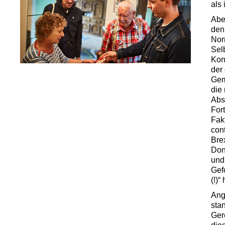
als 
Abe
den
Nor
Sel
Kon
der
Gem
die
Abs
For
Fak
cont
Bre
Don
und
Gefo
(!)
Ang
sta
Gere