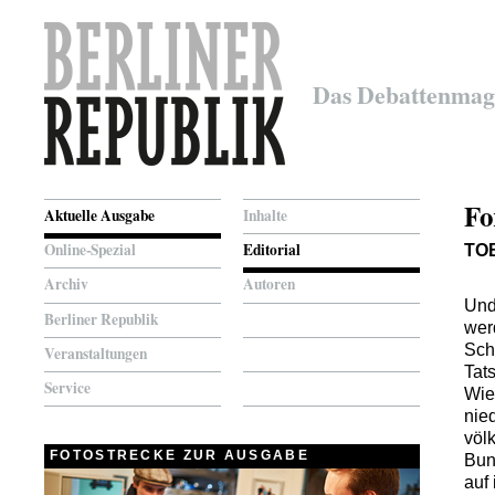
Das Debattenmag
Fo
Aktuelle Ausgabe
Inhalte
Online-Spezial
Editorial
TO
Archiv
Autoren
Und
Berliner Republik
wer
Sch
Veranstaltungen
Tats
Service
Wie
nie
völ
FOTOSTRECKE ZUR AUSGABE
Bun
auf