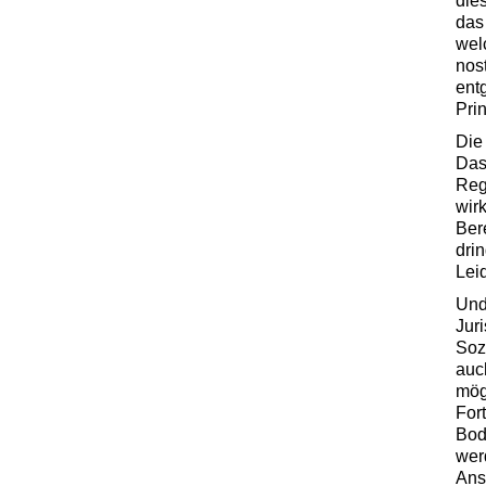
die
das
wel
nos
ent
Pri
Die
Das
Reg
wir
Ber
dri
Lei
Und
Jur
Soz
auc
mög
Fort
Bod
werd
Ans